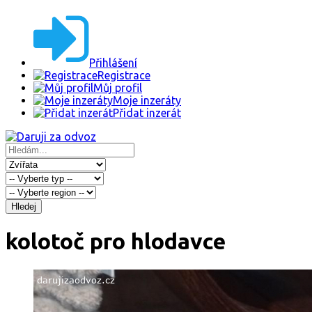
Přihlášení
Registrace
Můj profil
Moje inzeráty
Přidat inzerát
Hledej
kolotoč pro hlodavce