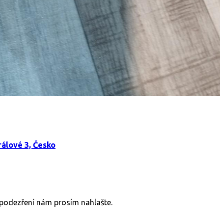
álové 3, Česko
v podezření nám prosím nahlašte.