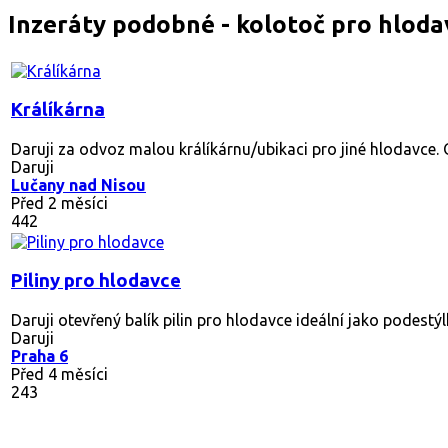
Inzeráty podobné - kolotoč pro hloda
Králíkárna
Daruji za odvoz malou králíkárnu/ubikaci pro jiné hlodavce. O
Daruji
Lučany nad Nisou
Před 2 měsíci
442
Piliny pro hlodavce
Daruji otevřený balík pilin pro hlodavce ideální jako podestýlk
Daruji
Praha 6
Před 4 měsíci
243