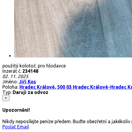
použitý kolotoč. pro hlodavce
Inzerát č.
234148
02. 11. 2025
Jméno:
Jiří Kos
Poloha:
Hradec Králové, 500 03 Hradec Králové-Hradec Kr
Typ:
Daruji za odvoz
×
Upozornění!
Nikdy neposílejte peníze předem. Buďte obezřetní a jakékoli
Poslat Email