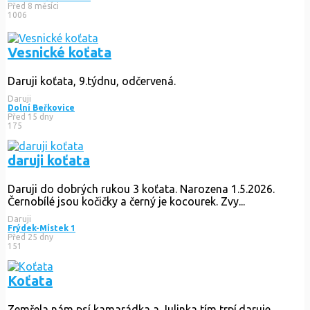
Před 8 měsíci
1006
Vesnické koťata
Daruji koťata, 9.týdnu, odčervená.
Daruji
Dolní Beřkovice
Před 15 dny
175
daruji koťata
Daruji do dobrých rukou 3 koťata. Narozena 1.5.2026.
Černobílé jsou kočičky a černý je kocourek. Zvy...
Daruji
Frýdek-Místek 1
Před 25 dny
151
Koťata
Zemřela nám psí kamarádka a Julinka tím trpí.daruje