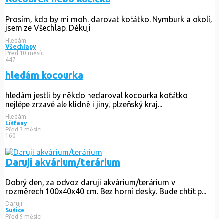
Prosím, kdo by mi mohl darovat koťátko. Nymburk a okolí,
jsem ze Všechlap. Děkuji
Hledám
Všechlapy
Před 10 měsíci
447
hledám kocourka
hledám jestli by někdo nedaroval kocourka koťátko
nejlépe zrzavé ale klidně i jiny, plzeňský kraj...
Hledám
Líšťany
Před 3 měsíci
160
Daruji akvárium/terárium
Dobrý den, za odvoz daruji akvárium/terárium v
rozměrech 100x40x40 cm. Bez horní desky. Bude chtít p...
Daruji
Sušice
Před 9 měsíci