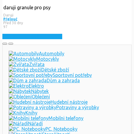
daruji granule pro psy
Daruji
Přelouč
Před 30 dny
97
Zobrazit nejnovější inzeráty
Automobily
Motocykly
Zvířata
Dětské zboží
Sportovní potřeby
Dům a zahrada
Elektro
Nábytek
Oblečení
Hudební nástroje
Potraviny a výrobky
Knihy
Mobilni telefony
Nářadí
PC, Notebooky