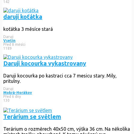
142
daruji koťátka
koťátka 3 měsíce stará
Daruji
Vsetín
Před 8 měsíci
1189
Daruji kocourka vykastrovany
Daruji kocourka po kastraci cca 7 mesicu stary. Mily,
pritulny.
Daruji
Mokrá-Horákov
Před 6 dny
130
Terárium se světlem
Terárium o rozměrech 40x50 cm, výška 36 cm. Na několika