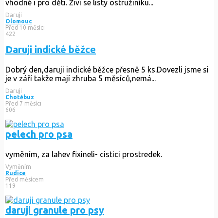
vhodné i pro děti. Živí se listy ostružiníku...
Daruji
Olomouc
Před 10 měsíci
422
Daruji indické běžce
Dobrý den,daruji indické běžce přesně 5 ks.Dovezli jsme si
je v září takže mají zhruba 5 měsíců,nemá...
Daruji
Chotěbuz
Před 7 měsíci
606
pelech pro psa
vyměním, za lahev fixineli- cistici prostredek.
Vyměním
Rudice
Před měsícem
119
daruji granule pro psy