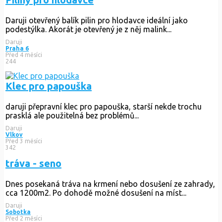
Daruji otevřený balík pilin pro hlodavce ideální jako
podestýlka. Akorát je otevřený je z něj malink...
Daruji
Praha 6
Před 4 měsíci
244
Klec pro papouška
daruji přepravní klec pro papouška, starší nekde trochu
prasklá ale použitelná bez problémů...
Daruji
Vlkov
Před 3 měsíci
342
tráva - seno
Dnes posekaná tráva na krmení nebo dosušení ze zahrady,
cca 1200m2. Po dohodě možné dosušení na míst...
Daruji
Sobotka
Před 2 měsíci