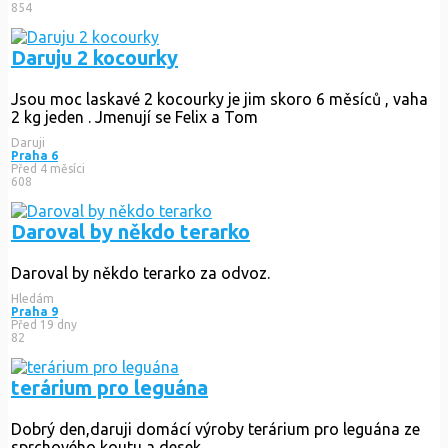
854
Daruju 2 kocourky
Jsou moc laskavé 2 kocourky je jim skoro 6 měsíců , vaha
2 kg jeden . Jmenují se Felix a Tom
Daruji
Praha 6
Před 4 měsíci
608
Daroval by někdo terarko
Daroval by někdo terarko za odvoz.
Hledám
Praha 9
Před 19 dny
82
terárium pro leguána
Dobrý den,daruji domácí výroby terárium pro leguána ze
sprchového koutu a desek.