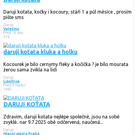
Daruji koťata, kočky i kocoury, stáří 1 a půl měsíce , prosím
pište sms
Daruji
Veletiny
Před 16 dny
216
daruji koťata kluka a holku
Kocourek je bilo cernymy fleky a kočička ? je bílo mourata
žerou sama zvikla na lidi
Daruji
Lipoltice
Před 9 měsíci
1083
DARUJI KOŤATA
Zdravim, daruji kotata nejlépe společně, jsou na sobě
zvyklé.. nar 9.7.2025 obě odčervená, naučená...
Daruji
Hlavní město Praha