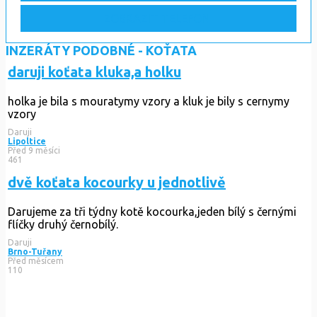
ZOBRAZIT TELEFON
INZERÁTY PODOBNÉ - KOŤATA
daruji koťata kluka,a holku
holka je bila s mouratymy vzory a kluk je bily s cernymy
vzory
Daruji
Lipoltice
Před 9 měsíci
461
dvě koťata kocourky u jednotlivě
Darujeme za tři týdny kotě kocourka,jeden bílý s černými
flíčky druhý černobílý.
Daruji
Brno-Tuřany
Před měsícem
110