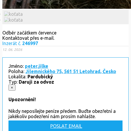
Odběr začátkem července
Kontaktovat přes e-mail.
Inzerát č.
246997
12. 06. 2026
Jméno:
peter.jilke
Poloha:
Jilemnického 75, 561 51 Letohrad, Česko
Lokalita:
Pardubický
Typ:
Daruji za odvoz
×
Upozornění!
Nikdy neposílejte peníze předem. Buďte obezřetní a
jakékoliv podezření nám prosím nahlašte.
POSLAT EMAIL