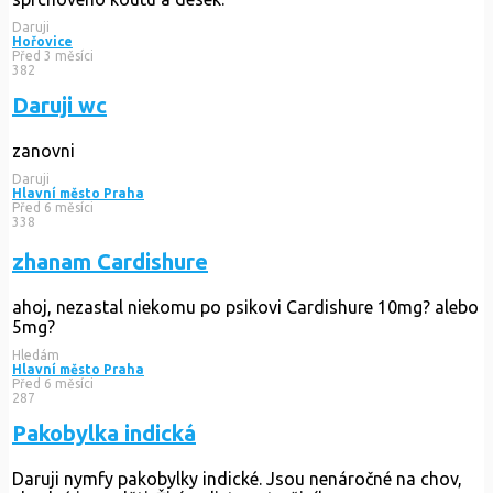
Daruji
Hořovice
Před 3 měsíci
382
Daruji wc
zanovni
Daruji
Hlavní město Praha
Před 6 měsíci
338
zhanam Cardishure
ahoj, nezastal niekomu po psikovi Cardishure 10mg? alebo
5mg?
Hledám
Hlavní město Praha
Před 6 měsíci
287
Pakobylka indická
Daruji nymfy pakobylky indické. Jsou nenáročné na chov,