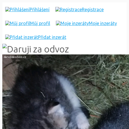
KOŤATA
Přihlášení
Registrace
Můj profil
Moje inzeráty
Přidat inzerát