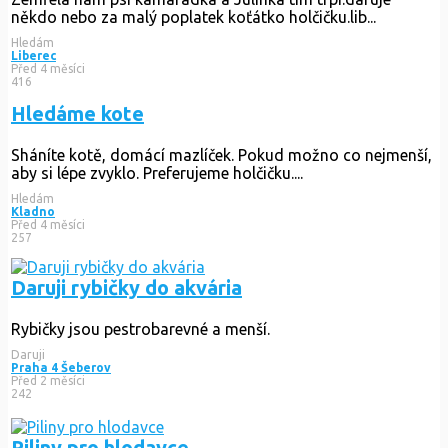
někdo nebo za malý poplatek koťátko holčičku.lib...
Hledám
Liberec
Před 4 měsíci
416
Hledáme kote
Sháníte kotě, domácí mazlíček. Pokud možno co nejmenší,
aby si lépe zvyklo. Preferujeme holčičku....
Hledám
Kladno
Před 4 měsíci
257
Daruji rybičky do akvária
Rybičky jsou pestrobarevné a menší.
Daruji
Praha 4 Šeberov
Před 2 měsíci
242
Piliny pro hlodavce