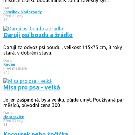
místech trošku obouchané. K tomu závěsný sys...
Daruji
Straškov-Vodochody
Před 21 dny
95
Daruji psí boudu a žrádlo
Daruji za odvoz psí boudu , velikost 115x75 cm, 3 roky
stará, v dobrém stavu.
Daruji
Kadaň
Před měsícem
243
Mísa pro psa - velká
Je jen zašpiněná, byla venku, půjde umýt. Používaná pár
měsíců, původní cena 300
Daruji
Neratovice
Před 23 dny
91
Kocourek nebo kočička