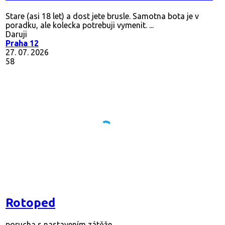
Stare (asi 18 let) a dost jete brusle. Samotna bota je v
poradku, ale kolecka potrebuji vymenit. ...
Daruji
Praha 12
27. 07. 2026
58
Rotoped
porucha s nastavením zátěže.