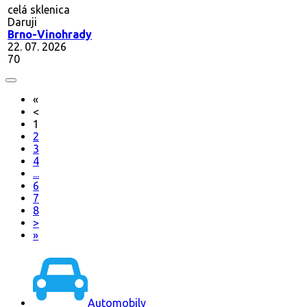
celá sklenica
Daruji
Brno-Vinohrady
22. 07. 2026
70
«
<
1
2
3
4
...
6
7
8
>
»
Automobily