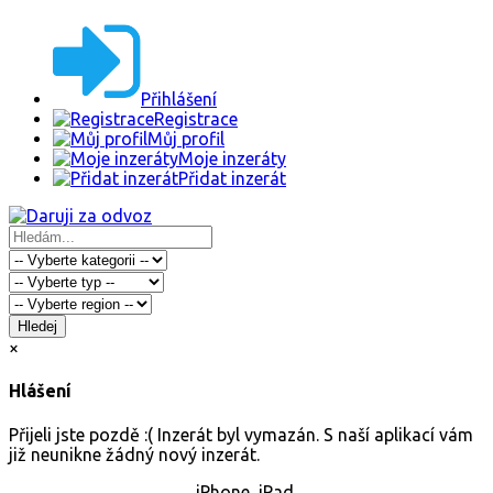
Přihlášení
Registrace
Můj profil
Moje inzeráty
Přidat inzerát
Hledej
×
Hlášení
Přijeli jste pozdě :( Inzerát byl vymazán. S naší aplikací vám
již neunikne žádný nový inzerát.
iPhone, iPad.