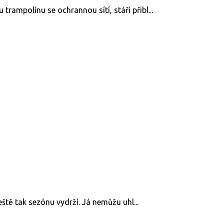
rampolínu se ochrannou sítí, stáří přibl...
eště tak sezónu vydrží. Já nemůžu uhl...