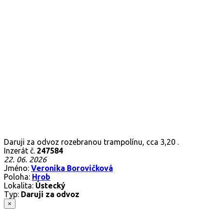
Daruji za odvoz rozebranou trampolínu, cca 3,20 .
Inzerát č.
247584
22. 06. 2026
Jméno:
Veronika Borovičková
Poloha:
Hrob
Lokalita:
Ústecký
Typ:
Daruji za odvoz
×