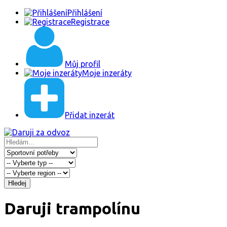
Přihlášení
Registrace
Můj profil
Moje inzeráty
Přidat inzerát
Hledej
Daruji trampolínu