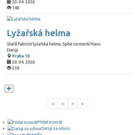
20. 04. 2026
148
Lyžařská helma
Starší fuknční lyžařská helma. Spíše na menší hlavu
Daruji
Praha 10
20. 04. 2026
259
«
<
>
»
Přidat inzerát
Daruji za odvoz
Pravidla