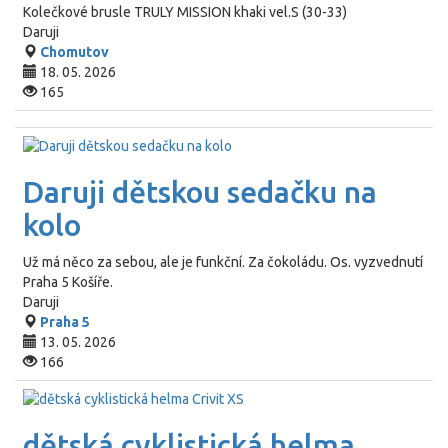
Kolečkové brusle TRULY MISSION khaki vel.S (30-33)
Daruji
Chomutov
18. 05. 2026
165
Daruji dětskou sedačku na
kolo
Už má něco za sebou, ale je funkční. Za čokoládu. Os. vyzvednutí
Praha 5 Košíře.
Daruji
Praha 5
13. 05. 2026
166
dětská cyklistická helma