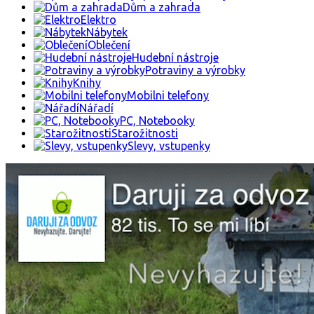
Dům a zahrada
Elektro
Nábytek
Oblečení
Hudební nástroje
Potraviny a výrobky
Knihy
Mobilni telefony
Nářadí
PC, Notebooky
Starožitnosti
Slevy, vstupenky