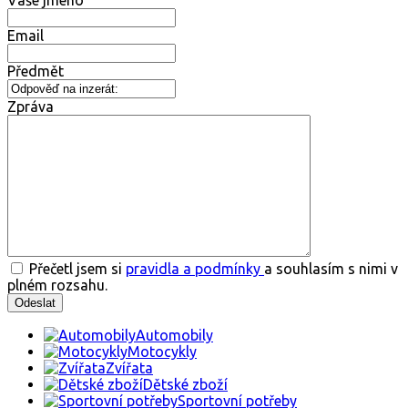
Vaše jméno
Email
Předmět
Zpráva
Přečetl jsem si
pravidla a podmínky
a souhlasím s nimi v
plném rozsahu.
Automobily
Motocykly
Zvířata
Dětské zboží
Sportovní potřeby