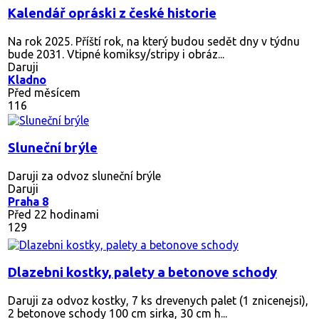
Kalendář opráski z české historie
Na rok 2025. Příští rok, na který budou sedět dny v týdnu
bude 2031. Vtipné komiksy/stripy i obráz...
Daruji
Kladno
Před měsícem
116
Sluneční brýle
Daruji za odvoz sluneční brýle
Daruji
Praha 8
Před 22 hodinami
129
Dlazebni kostky, palety a betonove schody
Daruji za odvoz kostky, 7 ks drevenych palet (1 znicenejsi),
2 betonove schody 100 cm sirka, 30 cm h...