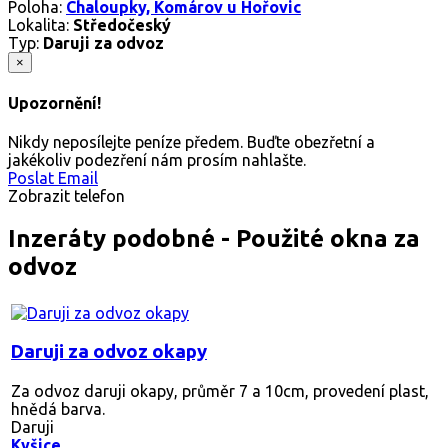
Poloha:
Chaloupky, Komárov u Hořovic
Lokalita:
Středočeský
Typ:
Daruji za odvoz
×
Upozornění!
Nikdy neposílejte peníze předem. Buďte obezřetní a
jakékoliv podezření nám prosím nahlašte.
Poslat Email
Zobrazit telefon
Inzeráty podobné - Použité okna za
odvoz
Daruji za odvoz okapy
Za odvoz daruji okapy, průměr 7 a 10cm, provedení plast,
hnědá barva.
Daruji
Kyšice