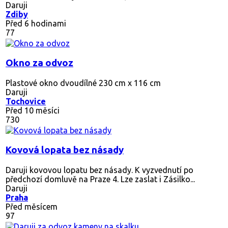
Daruji
Zdiby
Před 6 hodinami
77
Okno za odvoz
Plastové okno dvoudílné 230 cm x 116 cm
Daruji
Tochovice
Před 10 měsíci
730
Kovová lopata bez násady
Daruji kovovou lopatu bez násady. K vyzvednutí po
předchozí domluvě na Praze 4. Lze zaslat i Zásilko...
Daruji
Praha
Před měsícem
97