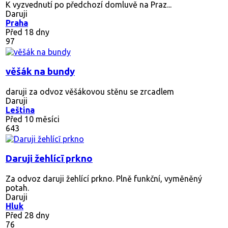
K vyzvednutí po předchozí domluvě na Praz...
Daruji
Praha
Před 18 dny
97
věšák na bundy
daruji za odvoz věšákovou stěnu se zrcadlem
Daruji
Leština
Před 10 měsíci
643
Daruji žehlícī prkno
Za odvoz daruji žehlící prkno. Plně funkční, vyměněný
potah.
Daruji
Hluk
Před 28 dny
76