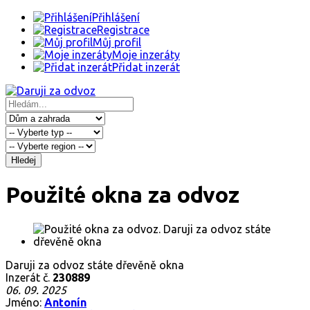
Přihlášení
Registrace
Můj profil
Moje inzeráty
Přidat inzerát
Hledej
Použité okna za odvoz
Daruji za odvoz státe dřevěně okna
Inzerát č.
230889
06. 09. 2025
Jméno:
Antonín