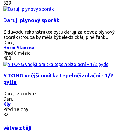
329
Daruji plynový sporák
Z důvodu rekonstrukce bytu daruji za odvoz plynový
sporák (trouba by měla být elektrická), plně funk...
Daruji
Horní Slavkov
Před 6 měsíci
488
YTONG vnější omítka tepelněizolační - 1/2
pytle
Daruji za odvoz
Daruji
Kly
Před 18 dny
82
větve z tůjí