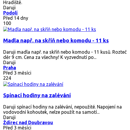
Hradiště.
Daruji
Podolí
Před 14 dny
100
Madla např. na skříň nebo komodu - 11 ks
Daruji madla např. na skříň nebo komodu - 11 kusů. Rozteč
děr 9 cm. Cena za všechny! K vyzvednutí po...
Daruji
Praha
Před 3 měsíci
224
Spínací hodiny na zalévání
Daruji spínací hodiny na zalévání, nepoužité. Napojení na
vodovodní kohoutek, nelze použít na samotí...
Daruji
Ždírec nad Doubravou
Před 3 měsíci