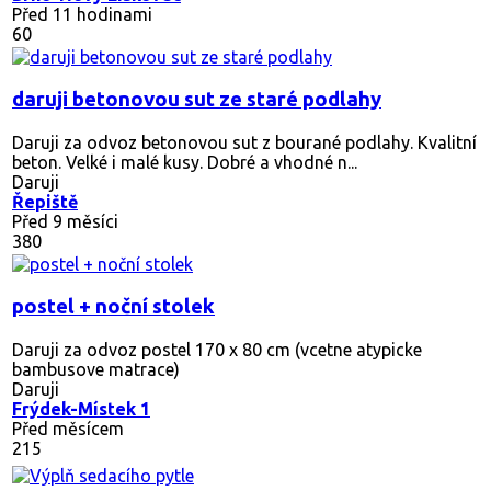
Před 11 hodinami
60
daruji betonovou sut ze staré podlahy
Daruji za odvoz betonovou sut z bourané podlahy. Kvalitní
beton. Velké i malé kusy. Dobré a vhodné n...
Daruji
Řepiště
Před 9 měsíci
380
postel + noční stolek
Daruji za odvoz postel 170 x 80 cm (vcetne atypicke
bambusove matrace)
Daruji
Frýdek-Místek 1
Před měsícem
215