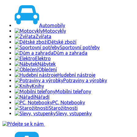
Automobily
Motocykly
Zvířata
Dětské zboží
Sportovní potřeby
Dům a zahrada
Elektro
Nábytek
Oblečení
Hudební nástroje
Potraviny a výrobky
Knihy
Mobilni telefony
Nářadí
PC, Notebooky
Starožitnosti
Slevy, vstupenky