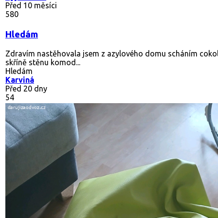
Před 10 měsíci
580
Hledám
Zdravím nastěhovala jsem z azylového domu scháním cokol
skříně stěnu komod...
Hledám
Karviná
Před 20 dny
54