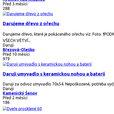
Před 3 měsíci
288
Darujeme dřevo z ořechu
Darujeme dřevo, které je pokáceného ořechu viz. Foto. ❗
VŠECH VĚTVÍ...
Daruji
Březová-Oleško
Před 10 měsíci
979
Daruji umyvadlo s keramickou nohou a baterií
Daruji za odvoz umyvadlo 70x54. Nepoškozené, potřeba vyči
Daruji
Kamenický Šenov
Před 2 měsíci
186