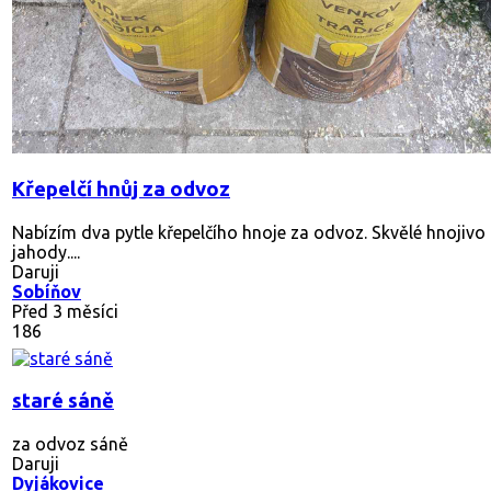
Křepelčí hnůj za odvoz
Nabízím dva pytle křepelčího hnoje za odvoz. Skvělé hnojiv
jahody....
Daruji
Sobíňov
Před 3 měsíci
186
staré sáně
za odvoz sáně
Daruji
Dyjákovice