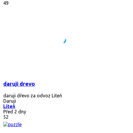
49
daruji drevo
daruji dřevo za odvoz Liteň
Daruji
Liteň
Před 2 dny
52