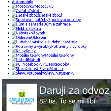
Automobily
Motocykly
Zvířata
Dětské zboží
Sportovní potřeby
Dům a zahrada
Elektro
Nábytek
Oblečení
Hudební nástroje
Potraviny a výrobky
Knihy
Mobilni telefony
Nářadí
PC, Notebooky
Starožitnosti
Slevy, vstupenky