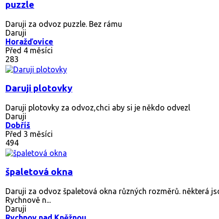
puzzle
Daruji za odvoz puzzle. Bez rámu
Daruji
Horažďovice
Před 4 měsíci
283
Daruji plotovky
Daruji plotovky za odvoz,chci aby si je někdo odvezl
Daruji
Dobříš
Před 3 měsíci
494
špaletová okna
Daruji za odvoz špaletová okna různých rozměrů. některá jso
Rychnově n...
Daruji
Rychnov nad Kněžnou