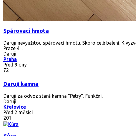
Spárovací hmota
Daruji nevyužitou spárovací hmotu. Skoro celé balení. K vy
Praze 4. ...
Daruji
Praha
Před 9 dny
72
Daruji kamna
Daruji za odvoz stará kamna "Petry". Funkční.
Daruji
Křelovice
Před 2 měsíci
201
Kůra