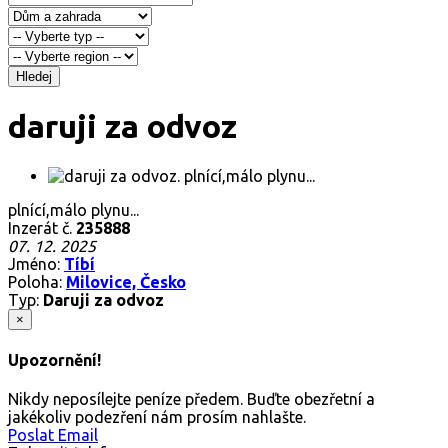
Hledej
daruji za odvoz
plnící,málo plynu...
Inzerát č.
235888
07. 12. 2025
Jméno:
Tíbí
Poloha:
Milovice, Česko
Typ:
Daruji za odvoz
×
Upozornění!
Nikdy neposílejte peníze předem. Buďte obezřetní a
jakékoliv podezření nám prosím nahlašte.
Poslat Email