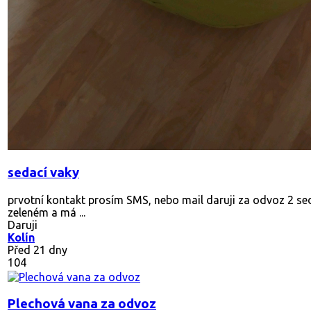
sedací vaky
prvotní kontakt prosím SMS, nebo mail daruji za odvoz 2 sed
zeleném a má ...
Daruji
Kolín
Před 21 dny
104
Plechová vana za odvoz