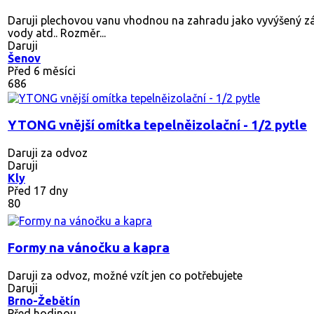
Daruji plechovou vanu vhodnou na zahradu jako vyvýšený z
vody atd.. Rozměr...
Daruji
Šenov
Před 6 měsíci
686
YTONG vnější omítka tepelněizolační - 1/2 pytle
Daruji za odvoz
Daruji
Kly
Před 17 dny
80
Formy na vánočku a kapra
Daruji za odvoz, možné vzít jen co potřebujete
Daruji
Brno-Žebětín
Před hodinou