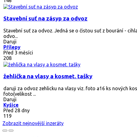
146
Stavební suť na zásyp za odvoz
Stavební suť za odvoz. Jedná se o čistou suť z bourání - cihl
odvo...
Daruji
Přílepy
Před 3 měsíci
208
žehlička na vlasy a kosmet. tašky
daruji za odvoz zehlicku na vlasy viz. foto a16 ks nových kos
foto(velikost ...
Daruji
Kyšice
Před 28 dny
119
Zobrazit nejnovější inzeráty