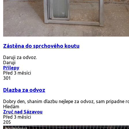
Zástěna do sprchového koutu
Daruji za odvoz.
Daruji
Přílepy
Před 3 měsíci
301
Dlazba za odvoz
Dobry den, shanim dlazbu nejlepe za odvoz, sam pripadne ro
Hledám
Zruč nad Sázavou
Před 3 měsíci
205