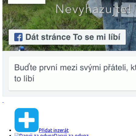
Přidat inzerát
Daruji za odvoz