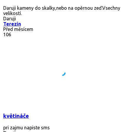
Daruji kameny do skalky,nebo na opěrnou zeď.Vsechny
velikostí.
Daruji
Terezín
Před měsícem
106
květináče
pri zajmu napiste sms