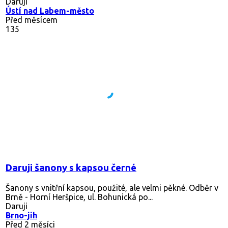
Daruji
Ústí nad Labem-město
Před měsícem
135
Daruji šanony s kapsou černé
Šanony s vnitřní kapsou, použité, ale velmi pěkné. Odběr v
Brně - Horní Heršpice, ul. Bohunická po...
Daruji
Brno-jih
Před 2 měsíci