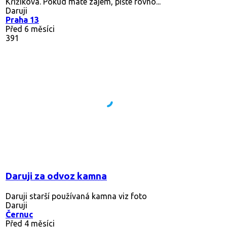
Křižíkova. Pokud máte zájem, pište rovno...
Daruji
Praha 13
Před 6 měsíci
391
Daruji za odvoz kamna
Daruji starší používaná kamna viz foto
Daruji
Černuc
Před 4 měsíci