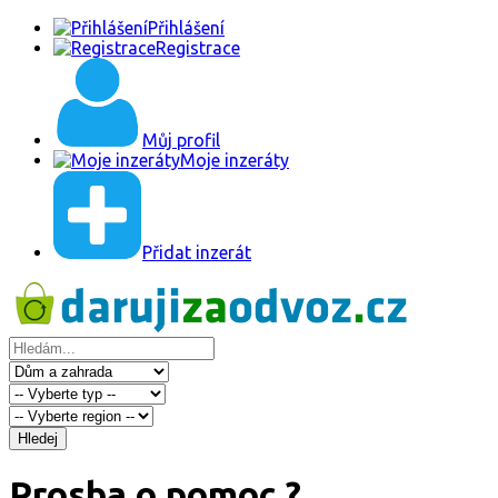
Přihlášení
Registrace
Můj profil
Moje inzeráty
Přidat inzerát
Hledej
Prosba o pomoc ?