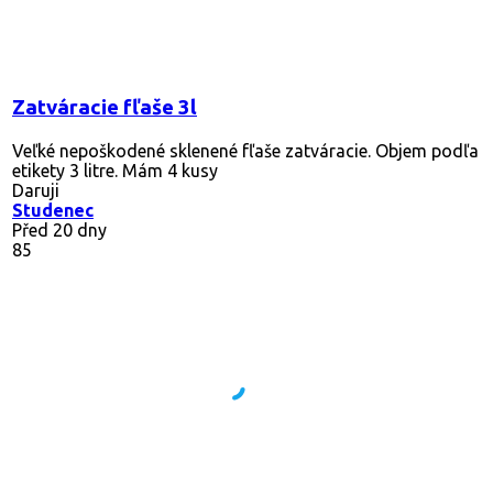
Zatváracie fľaše 3l
Veľké nepoškodené sklenené fľaše zatváracie. Objem podľa
etikety 3 litre. Mám 4 kusy
Daruji
Studenec
Před 20 dny
85