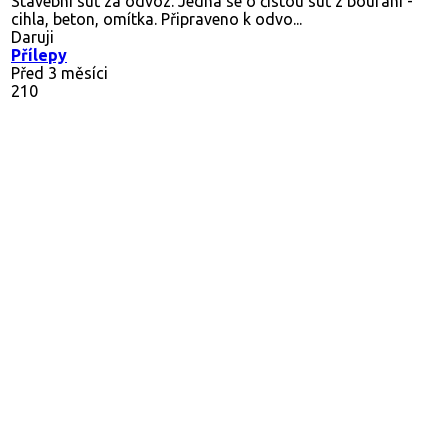
Stavební suť za odvoz. Jedná se o čistou suť z bourání -
cihla, beton, omítka. Připraveno k odvo...
Daruji
Přílepy
Před 3 měsíci
210