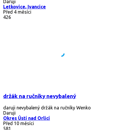
Daruji
Letkovice, Ivancice
Před 4 měsíci
426
držák na ručníky nevybalený
daruji nevybalený držák na ručníky Wenko
Daruji
Okres Ústí nad Orlicí
Před 10 měsíci
581