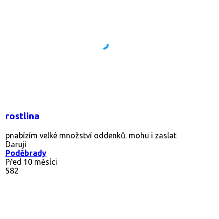
rostlina
pnabízím velké množství oddenků. mohu i zaslat
Daruji
Poděbrady
Před 10 měsíci
582