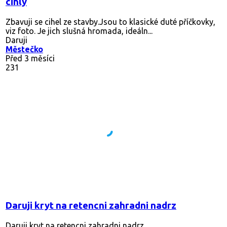
cihly
Zbavuji se cihel ze stavby.Jsou to klasické duté příčkovky,
viz foto. Je jich slušná hromada, ideáln...
Daruji
Městečko
Před 3 měsíci
231
Daruji kryt na retencni zahradni nadrz
Daruji kryt na retencni zahradni nadrz