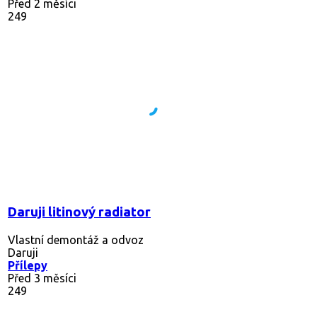
Před 2 měsíci
249
Daruji litinový radiator
Vlastní demontáž a odvoz
Daruji
Přílepy
Před 3 měsíci
249