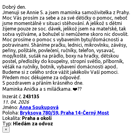
Dobrý den.
Jmenuji se Annie S. a jsem maminka samoživitelka z Prahy.
Moc Vás prosím za sebe a za své dětičky o pomoc, neboť
jsme momentálně v situaci stěhování. A jelikož s dětmi
žijeme pouze ze soc. dávek, jelikož jsem na mateřské, tak
sotva vyžíváme, a bohužel si nemůžeme skoro nic dovolit.
Moc prosíme o pomoc s vybavením bytu/domácnosti a
potravinami. Sháníme pračku, lednici, mikrovlnku, závěsy,
peřiny, polštáře, povlečení, ručníky, telefon, vysavač,
mop/koště, sušák na prádlo, boxy na hračky, dětskou
postel, předložky do koupelny, stropní světlo, příborník,
věšák na ručníky, botník, vybavení domácnosti apod..
Budeme si z celého srdce vážit jakékoliv Vaší pomoci.
Předem moc děkujeme za odpověď.
S pozdravem a přáním krásného dne.
Maminka Anička a s miláčkama. ❤️??
Inzerát č.
243135
11. 04. 2026
Jméno:
Anna Soukupová
Poloha:
Bryksova 780/59, Praha 14-Černý Most
Lokalita:
Praha a okolí
Typ:
Hledám za odvoz
×