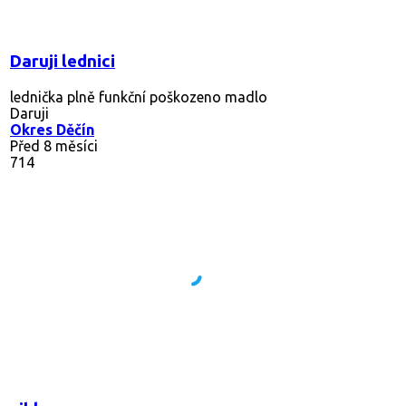
Daruji lednici
lednička plně funkční poškozeno madlo
Daruji
Okres Děčín
Před 8 měsíci
714