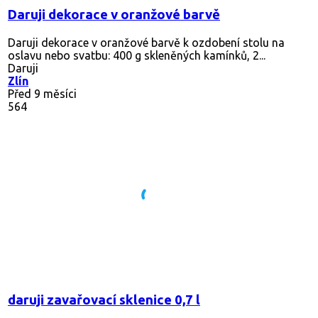
Daruji dekorace v oranžové barvě
Daruji dekorace v oranžové barvě k ozdobení stolu na
oslavu nebo svatbu: 400 g skleněných kamínků, 2...
Daruji
Zlín
Před 9 měsíci
564
daruji zavařovací sklenice 0,7 l