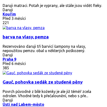
Daruji matraci. Potah je vyprany, ale stále jsou vidět fleky.
Daruji
Kouřim
Před 3 měsíci
221
barva na vlasy, pemza
Rezervováno
daruji tři barvicí šampony na vlasy,
nepoužitou pemzu. obal u některých poškozený.
Daruji
Praha 9
Před 6 měsíci
385
Gauč, pohovka sedák ze studené pěny
Povrch původně z bílé koženky je ale již téměř zcela
odrolen. Vhodné tedy k přečalounění, nebo s pře...
Daruji
Ústí nad Labem-město