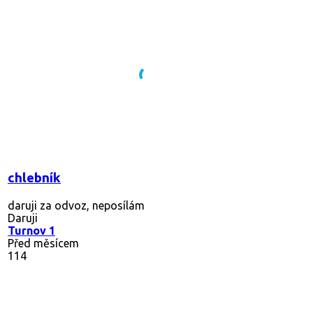
chlebník
daruji za odvoz, neposílám
Daruji
Turnov 1
Před měsícem
114