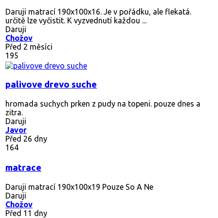
Daruji matrací 190x100x16. Je v pořádku, ale flekatá.
určitě lze vyčistit. K vyzvednutí každou ...
Daruji
Chožov
Před 2 měsíci
195
palivove drevo suche
hromada suchych prken z pudy na topeni. pouze dnes a
zitra.
Daruji
Javor
Před 26 dny
164
matrace
Daruji matrací 190x100x19 Pouze So A Ne
Daruji
Chožov
Před 11 dny