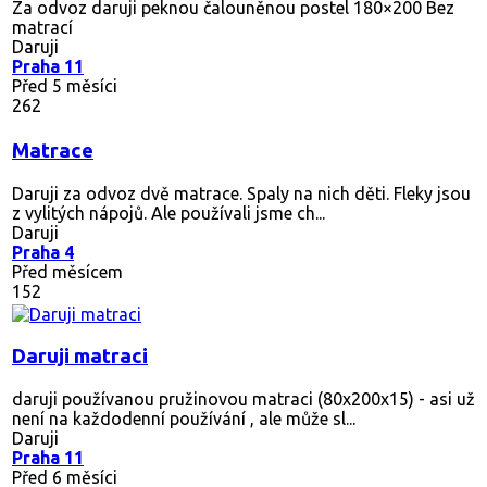
Za odvoz daruji peknou čalouněnou postel 180×200 Bez
matrací
Daruji
Praha 11
Před 5 měsíci
262
Matrace
Daruji za odvoz dvě matrace. Spaly na nich děti. Fleky jsou
z vylitých nápojů. Ale používali jsme ch...
Daruji
Praha 4
Před měsícem
152
Daruji matraci
daruji používanou pružinovou matraci (80x200x15) - asi už
není na každodenní používání , ale může sl...
Daruji
Praha 11
Před 6 měsíci