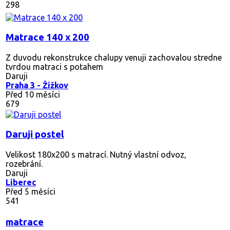
298
Matrace 140 x 200
Z duvodu rekonstrukce chalupy venuji zachovalou stredne
tvrdou matraci s potahem
Daruji
Praha 3 - Žižkov
Před 10 měsíci
679
Daruji postel
Velikost 180x200 s matrací. Nutný vlastní odvoz,
rozebrání.
Daruji
Liberec
Před 5 měsíci
541
matrace