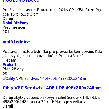
POUZDRO NA CD
Používané, stav ok. Pouzdro na 20 ks CD. IKEA. Rozměry
cca: 15 x 15,5 x 3 cm
Daruji
Dolní Břežany
Před měsícem
101
malá lednice
Poptávam malou ledničku pro převoz ke kempovani. Kdo
již nevyužije, prosim nabidněte, Praha a široké...
Hledám
Praha 2
Před 28 dny
60
Cihly VPC Sendwix 14DF-LDE 498x200x248mm
Daruji zbytky vápenopískových cihel Sendwix 14DF-LDE
498x200x248mm cca 30 ks. Několik je v velku, z...
Daruji