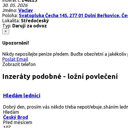
30. 05. 2026
Jméno:
Vaclav
Poloha:
Svatopluka Čecha 145, 277 01 Dolní Beřkovice, Če
Lokalita:
Středočeský
Typ:
Daruji za odvoz
×
Upozornění!
Nikdy neposílejte peníze předem. Buďte obezřetní a jakékoli
Poslat Email
Zobrazit telefon
Inzeráty podobné - ložní povlečení
Hledám lednici
Dobrý den, prosím vás někdo třeba nepotřebuje..sháním lednici,
Hledám
Český Brod
Před měsícem
107