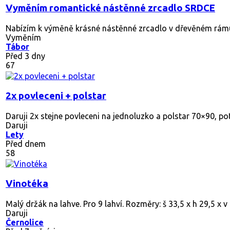
Vyměním romantické nástěnné zrcadlo SRDCE
Nabízím k výměně krásné nástěnné zrcadlo v dřevěném rámu s
Vyměním
Tábor
Před 3 dny
67
2x povleceni + polstar
Daruji 2x stejne povleceni na jednoluzko a polstar 70×90, pota
Daruji
Lety
Před dnem
58
Vinotéka
Malý držák na lahve. Pro 9 lahví. Rozměry: š 33,5 x h 29,5 x 
Daruji
Černolice