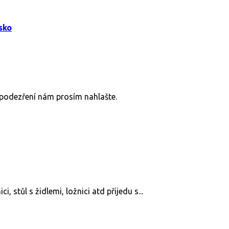
sko
v podezření nám prosím nahlašte.
 stůl s židlemi, ložnici atd přijedu s...