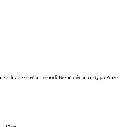
mé zahradě se vůbec nehodí. Běžně mívám cesty po Praze...
60x117cm.