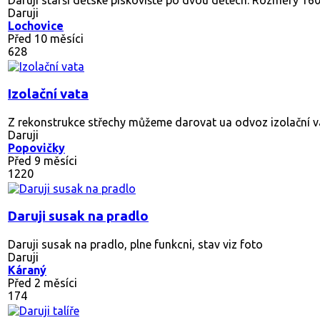
Daruji
Lochovice
Před 10 měsíci
628
Izolační vata
Z rekonstrukce střechy můžeme darovat ua odvoz izolační vat
Daruji
Popovičky
Před 9 měsíci
1220
Daruji susak na pradlo
Daruji susak na pradlo, plne funkcni, stav viz foto
Daruji
Káraný
Před 2 měsíci
174