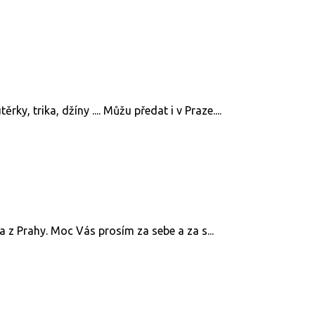
rky, trika, džíny .... Můžu předat i v Praze....
 z Prahy. Moc Vás prosím za sebe a za s...