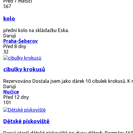
Před 7 měsíci
567
kolo
přední kolo na skládačku Eska.
Daruji
Praha-Šeberov
Před 8 dny
32
cibulky krokusů
Rezervováno
Dostala jsem jako dárek 10 cibulek krokusů. K 
Daruji
Nučice
Před 12 dny
101
Dětské pískoviště
Daruji starší dětské pískoviště po dvou dětech. Rozměry 1