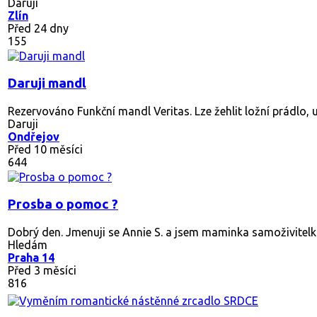
Daruji
Zlín
Před 24 dny
155
Daruji mandl
Rezervováno
Funkční mandl Veritas. Lze žehlit ložní prádlo, utě
Daruji
Ondřejov
Před 10 měsíci
644
Prosba o pomoc ?
Dobrý den. Jmenuji se Annie S. a jsem maminka samoživitelka
Hledám
Praha 14
Před 3 měsíci
816