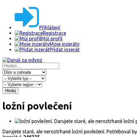
Přihlášení
Registrace
Můj profil
Moje inzeráty
Přidat inzerát
Hledej
ložní povlečení
Darujete staré, ale neroztrhané ložní povlečení. Potřeboval 
Inzerát č.
246225