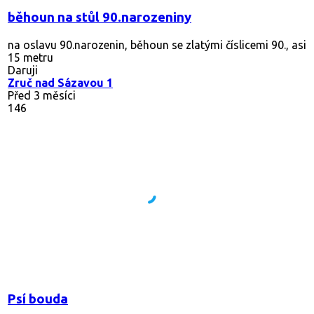
běhoun na stůl 90.narozeniny
na oslavu 90.narozenin, běhoun se zlatými číslicemi 90., asi
15 metru
Daruji
Zruč nad Sázavou 1
Před 3 měsíci
146
Psí bouda