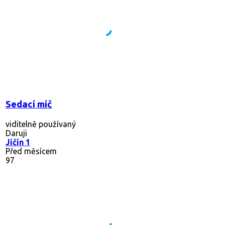
Sedací míč
viditelně používaný
Daruji
Jičín 1
Před měsícem
97