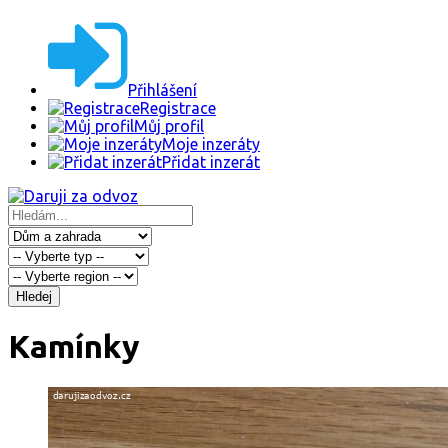
Přihlášení
Registrace
Můj profil
Moje inzeráty
Přidat inzerát
Hledej
Kamínky