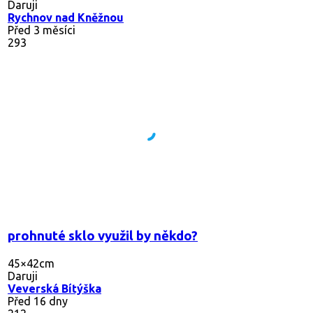
Daruji
Rychnov nad Kněžnou
Před 3 měsíci
293
prohnuté sklo využil by někdo?
45×42cm
Daruji
Veverská Bítýška
Před 16 dny