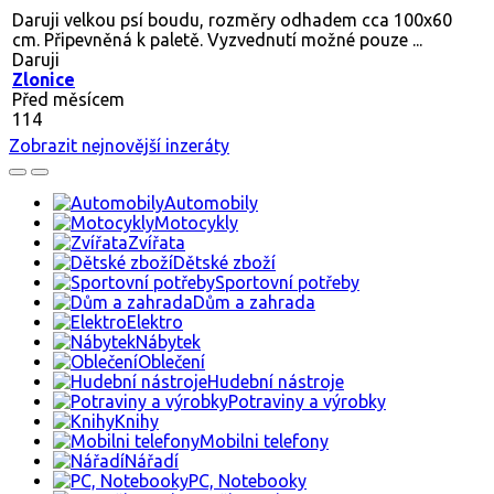
Daruji velkou psí boudu, rozměry odhadem cca 100x60
cm. Připevněná k paletě. Vyzvednutí možné pouze ...
Daruji
Zlonice
Před měsícem
114
Zobrazit nejnovější inzeráty
Automobily
Motocykly
Zvířata
Dětské zboží
Sportovní potřeby
Dům a zahrada
Elektro
Nábytek
Oblečení
Hudební nástroje
Potraviny a výrobky
Knihy
Mobilni telefony
Nářadí
PC, Notebooky