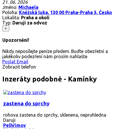
21. 06. 2026
Jméno:
Michaela
Poloha:
Kněžská luka, 130 00 Praha-Praha 3, Česko
Lokalita:
Praha a okolí
Typ:
Daruji za odvoz
×
Upozornění!
Nikdy neposílejte peníze předem. Buďte obezřetní a
jakékoliv podezření nám prosím nahlašte.
Poslat Email
Zobrazit telefon
Inzeráty podobné - Kamínky
zastena do sprchy
rohova zastena do sprchy, sklenena, nepruhledna
Daruji
Pelhřimov