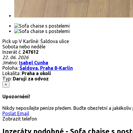
Pick up V Karlíně: Šaldova ulice
Sobota nebo neděle
Inzerát č.
247612
22. 06. 2026
Jméno:
Isabel Cunha
Poloha:
Šaldova, Praha 8-Karlín
Lokalita:
Praha a okolí
Typ:
Daruji za odvoz
×
Upozornění!
Nikdy neposílejte peníze předem. Buďte obezřetní a jakékoli
Poslat Email
Zobrazit telefon
Inzeráty podobné - Sofa chaise s pos