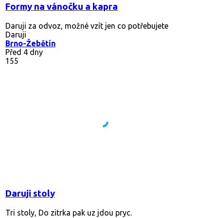
Daruji
Radouň
Před 4 měsíci
166
zavařovací sklenice
jen některé mají víko
Daruji
Benešov u Prahy
Před 3 měsíci