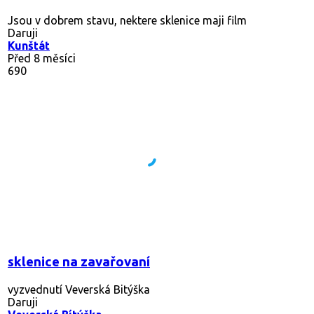
Daruji
Veverská Bítýška
Před měsícem
121
Daruji sklenice na zavařovaní objem 0,350l
Vetší množství dle dohody
Daruji
Břasy 1
Před 3 dny
84