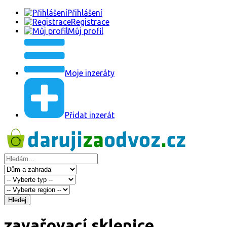
Přihlášení
Registrace
Můj profil
Moje inzeráty
Přidat inzerát
Hledej
zavařovací sklenice