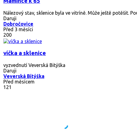
sklenice na víno
použité.Neposilam
Daruji
Zborovice
Před 14 dny
166
zavařovací sklenice
daruji za odvoz velké množství zavařovacích sklenic s víčky
Daruji
Leština
Před 10 měsíci
449