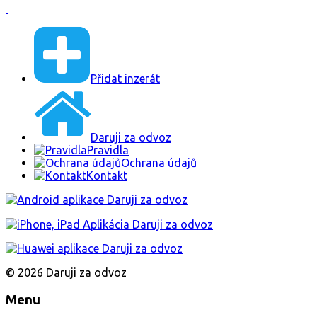
Dům a zahrada
Elektro
Nábytek
Oblečení
Hudební nástroje
Potraviny a výrobky
Knihy
Mobilni telefony
Nářadí
PC, Notebooky
Starožitnosti
Slevy, vstupenky