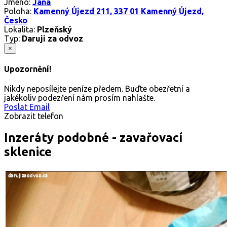
Jméno:
Jana
Poloha:
Kamenný Újezd 211, 337 01 Kamenný Újezd,
Česko
Lokalita:
Plzeňský
Typ:
Daruji za odvoz
×
Upozornění!
Nikdy neposílejte peníze předem. Buďte obezřetní a
jakékoliv podezření nám prosím nahlašte.
Poslat Email
Zobrazit telefon
Inzeráty podobné - zavařovací
sklenice