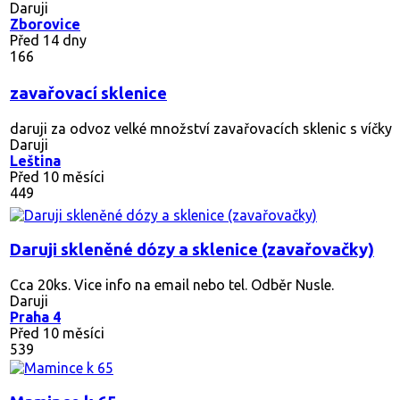
83
sklenice
zavařovací sklenice různé velikosti šroubovací i na omnia ví
Daruji
Hlavní město Praha
Před 3 měsíci
262
Daruji sklenice na zavařování
4 tasky sklenic. K vyzvednuti v Kostelci nad Labem nebo Horn
Daruji
Brandýs nad Labem-Stará Boleslav
Před 8 měsíci
489