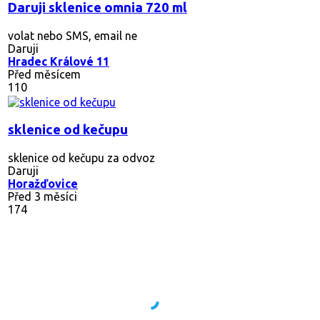
Daruji sklenice omnia 720 ml
volat nebo SMS, email ne
Daruji
Hradec Králové 11
Před měsícem
110
sklenice od kečupu
sklenice od kečupu za odvoz
Daruji
Horažďovice
Před 3 měsíci
174