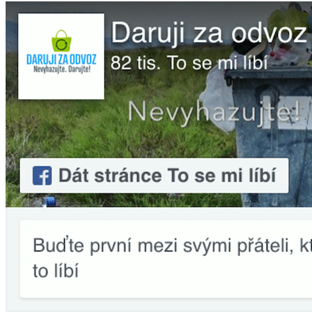
Daruji stoly
Tri stoly, Do zitrka pak uz jdou pryc.
Daruji
Praha 5
Před 6 dny
129
Zobrazit nejnovější inzeráty
Automobily
Motocykly
Zvířata
Dětské zboží
Sportovní potřeby