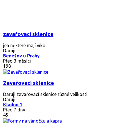
192
Zavařovací sklenice různé
Zavařovací sklenice různé velikosti, průměry. V tuhle chvíli byd
Daruji
Praha 14
Před 5 měsíci
237
Podložky pod sklenice a propisky
Daruji 4ks dřevěných podložek a funkční propisovačky. Pošt
Daruji
Medlov
Před 9 měsíci
419
Sklenice na marmeládu
10 ks sklenic na marmeládu s víčky