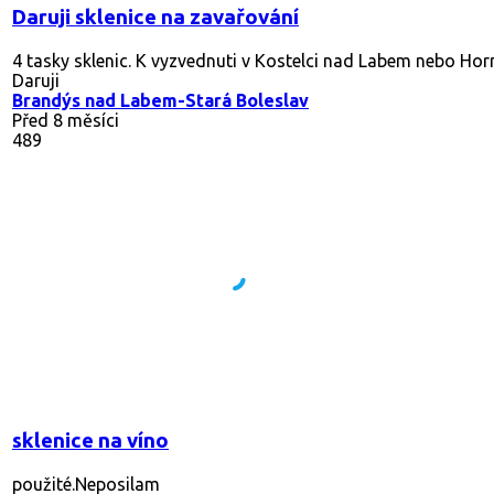
zavařovací sklenice
Daruji
Daruji
Zborovice
Před 22 dny