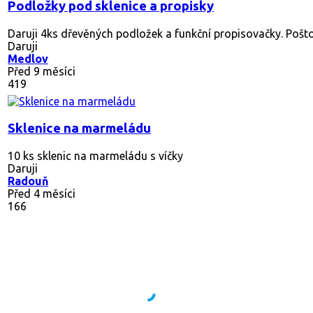
sklenice na zavařovaní
vyzvednutí Veverská Bitýška
Daruji
Veverská Bítýška
Před měsícem
151
Sklenice na pivo
Rezervováno
Skleněné, 500ml První - včetně dárkové krabičky
nikomu se nic nestane “ ...
Daruji
Praha 7
Před 2 měsíci