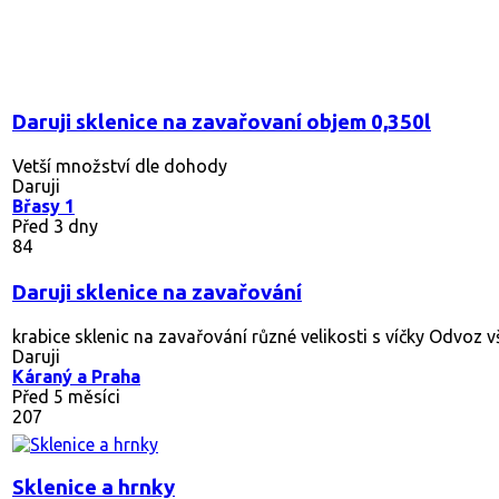
Daruji skleněné dózy a sklenice (zavařovačky)
Cca 20ks. Vice info na email nebo tel. Odběr Nusle.
Daruji
Praha 4
Před 10 měsíci
539
Mamince k 65
Nálezový stav, sklenice byla ve vitríně. Může ještě potěšit. P
Daruji
Dobročovice
Před 3 měsíci
200
víčka a sklenice
vyzvednutí Veverská Bitýška