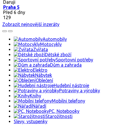
198
Zavařovací sklenice
Daruji zavařovací sklenice různé velikosti
Daruji
Kladno 1
Před 7 dny
45
Formy na vánočku a kapra
Daruji za odvoz, možné vzít jen co potřebujete
Daruji
Brno-Žebětín
Před 4 dny
155