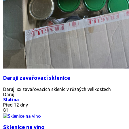
Daruji zavařovací sklenice
Daruji xx zavařovacích sklenic v různých velikostech
Daruji
Slatina
Před 12 dny
81
Sklenice na víno