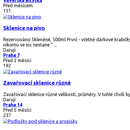
Daruji sklenice na zavařování
krabice sklenic na zavařování různé velikosti s víčky Odvoz 
Daruji
Káraný a Praha
Před 5 měsíci
207
Sklenice a hrnky
Jsou v dobrem stavu, nektere sklenice maji film
Daruji
Kunštát
Před 8 měsíci
690