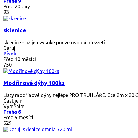
Praha 9
Před 20 dny
93
sklenice
sklenice - už jen vysoké pouze osobní převzetí
Daruji
Písek
Před 10 měsíci
750
Modřínové dýhy 100ks
Listy modřínové dýhy nejlépe PRO TRUHLÁŘE. Cca 2m x 20-30c
Část je n...
Vyměním
Praha 6
Před 9 měsíci
629