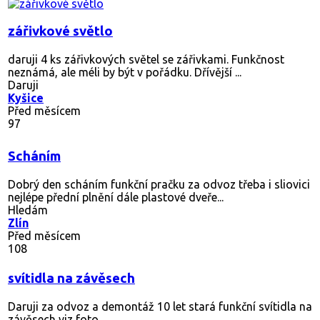
zářivkové světlo
daruji 4 ks zářivkových světel se zářivkami. Funkčnost
neznámá, ale méli by být v pořádku. Dřívější ...
Daruji
Kyšice
Před měsícem
97
Scháním
Dobrý den scháním funkční pračku za odvoz třeba i sliovici
nejlépe přední plnění dále plastové dveře...
Hledám
Zlín
Před měsícem
108
svítidla na závěsech
Daruji za odvoz a demontáž 10 let stará funkční svítidla na
závěsech viz foto