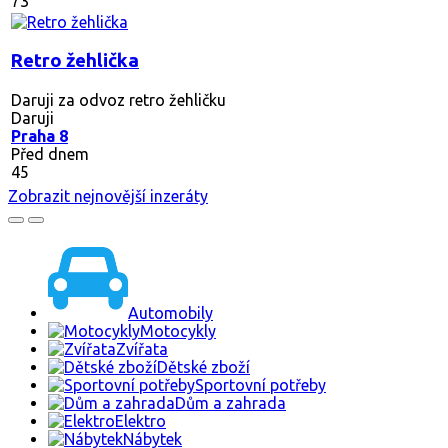
73
Retro žehlička
Daruji za odvoz retro žehličku
Daruji
Praha 8
Před dnem
45
Zobrazit nejnovější inzeráty
Automobily
Motocykly
Zvířata
Dětské zboží
Sportovní potřeby
Dům a zahrada
Elektro
Nábytek