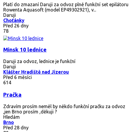
Platí do zmazaní Daruji za odvoz plně funkční set epilátoru
Rowenta Aquasoft (model EP49302921), v...
Daruji
Choťánky
Před 26 dny
78
Minsk 10 lednice
Daruji za odvoz, lednice je funkční
Daruji
Klášter Hradiště nad Jizerou
Před 6 měsíci
614
Pračka
Zdravím prosím neměl by někdo funkční pračku za odvoz
,jen Brno prosím ,děkuji ?
Hledám
Brno
Před 28 dny