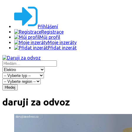
Přihlášení
Registrace
Můj profil
Moje inzeráty
Přidat inzerát
Hledej
daruji za odvoz