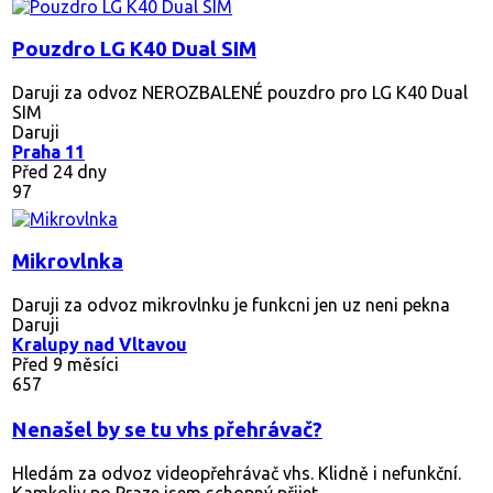
Pouzdro LG K40 Dual SIM
Daruji za odvoz NEROZBALENÉ pouzdro pro LG K40 Dual
SIM
Daruji
Praha 11
Před 24 dny
97
Mikrovlnka
Daruji za odvoz mikrovlnku je funkcni jen uz neni pekna
Daruji
Kralupy nad Vltavou
Před 9 měsíci
657
Nenašel by se tu vhs přehrávač?
Hledám za odvoz videopřehrávač vhs. Klidně i nefunkční.
Kamkoliv po Praze jsem schopný přijet....