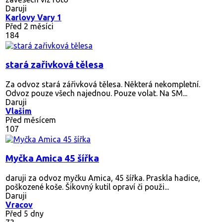
Daruji
Karlovy Vary 1
Před 2 měsíci
184
stará zařivková tělesa
Za odvoz stará zářivková tělesa. Některá nekompletní.
Odvoz pouze všech najednou. Pouze volat. Na SM...
Daruji
Vlašim
Před měsícem
107
Myčka Amica 45 šířka
daruji za odvoz myčku Amica, 45 šířka. Praskla hadice,
poškozené koše. Šikovný kutil opraví či použi...
Daruji
Vracov
Před 5 dny