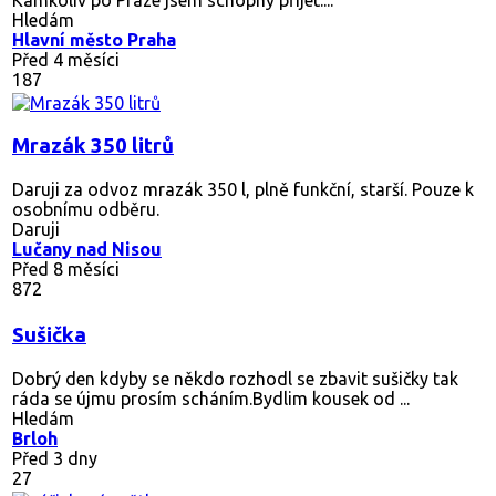
Hledám
Hlavní město Praha
Před 4 měsíci
187
Mrazák 350 litrů
Daruji za odvoz mrazák 350 l, plně funkční, starší. Pouze k
osobnímu odběru.
Daruji
Lučany nad Nisou
Před 8 měsíci
872
Sušička
Dobrý den kdyby se někdo rozhodl se zbavit sušičky tak
ráda se újmu prosím scháním.Bydlim kousek od ...
Hledám
Brloh
Před 3 dny
27