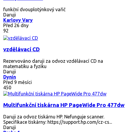
funkční dvouplotýnkový vařič
Daruji
Karlovy Vary
Před 26 dny
92
vzdělávací CD
Rezervováno
daruji za odvoz vzdělávací CD na
matematiku a fyziku
Daruji
Dynín
Před 9 měsíci
450
Multifunkční tiskárna HP PageWide Pro 477dw
Daruji za odvoz tiskárnu HP. Nefunguje scanner.
Specifikace tiskárny: https://support.hp.com/cz-cs...
Daruji