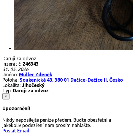
Daruji za odvoz
Inzerát č.
246343
31. 05. 2026
Jméno:
Müller Zdeněk
Poloha:
Soukenická 43, 380 01 Dačice-Dačice II, Česko
Lokalita:
Jihočeský
Typ:
Daruji za odvoz
×
Upozornění!
Nikdy neposílejte peníze předem. Buďte obezřetní a
jakékoliv podezření nám prosím nahlašte.
Poslat Email