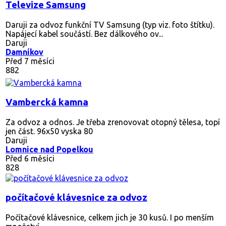
Televize Samsung
Daruji za odvoz funkční TV Samsung (typ viz. foto štítku).
Napájecí kabel součástí. Bez dálkového ov...
Daruji
Damníkov
Před 7 měsíci
882
Vambercká kamna
Za odvoz a odnos. Je třeba zrenovovat otopný tělesa, topí
jen část. 96x50 vyska 80
Daruji
Lomnice nad Popelkou
Před 6 měsíci
828
počítačové klávesnice za odvoz
Počítačové klávesnice, celkem jich je 30 kusů. I po menším