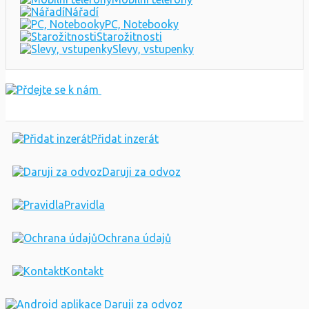
Nářadí
PC, Notebooky
Starožitnosti
Slevy, vstupenky
Přidat inzerát
Daruji za odvoz
Pravidla
Ochrana údajů
Kontakt