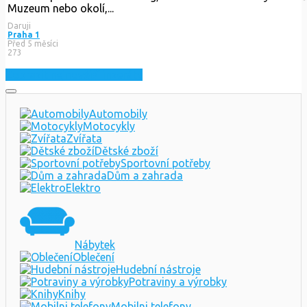
Muzeum nebo okolí,...
Daruji
Praha 1
Před 5 měsíci
273
Zobrazit nejnovější inzeráty
Automobily
Motocykly
Zvířata
Dětské zboží
Sportovní potřeby
Dům a zahrada
Elektro
Nábytek
Oblečení
Hudební nástroje
Potraviny a výrobky
Knihy
Mobilni telefony