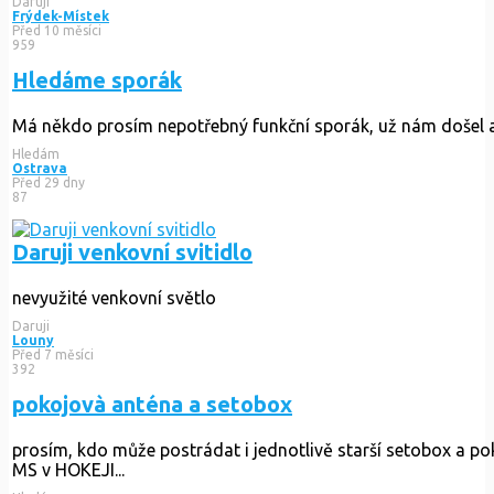
Daruji
Frýdek-Místek
Před 10 měsíci
959
Hledáme sporák
Má někdo prosím nepotřebný funkční sporák, už nám došel
Hledám
Ostrava
Před 29 dny
87
Daruji venkovní svitidlo
nevyužité venkovní světlo
Daruji
Louny
Před 7 měsíci
392
pokojovà anténa a setobox
prosím, kdo může postrádat i jednotlivě starší setobox a p
MS v HOKEJI...