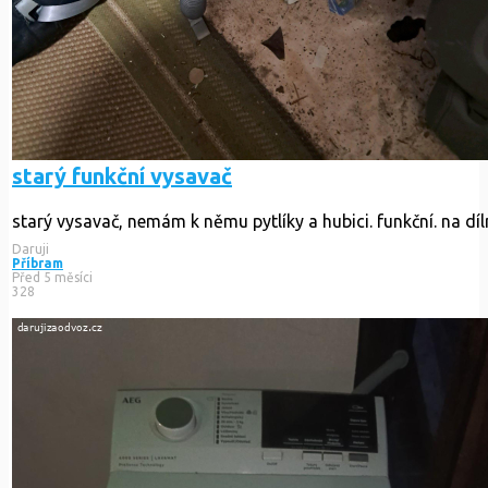
starý funkční vysavač
starý vysavač, nemám k němu pytlíky a hubici. funkční. na d
Daruji
Příbram
Před 5 měsíci
328