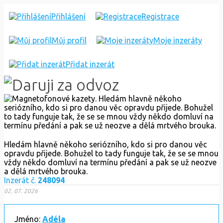
MAGNETOFON
Přihlášení
Registrace
KAZETY
Můj profil
Moje inzeráty
Přidat inzerát
Hledám hlavně někoho seriózního, kdo si pro danou věc
opravdu přijede. Bohužel to tady funguje tak, že se se mnou
vždy někdo domluví na termínu předání a pak se už neozve
a dělá mrtvého brouka.
Inzerát č.
248094
02. 07. 2026
Jméno:
Adéla