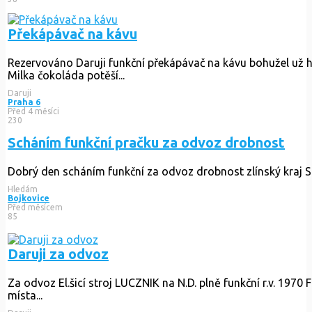
Překápávač na kávu
Rezervováno
Daruji funkční překápávač na kávu bohužel už h
Milka čokoláda potěší...
Daruji
Praha 6
Před 4 měsíci
230
Scháním funkční pračku za odvoz drobnost
Dobrý den scháním funkční za odvoz drobnost zlínský kraj Sl
Hledám
Bojkovice
Před měsícem
85
Daruji za odvoz
Za odvoz El.šicí stroj LUCZNIK na N.D. plně funkční r.v. 1970
místa...