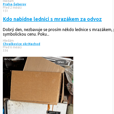
Hledám
Praha-Šeberov
Před 2 měsíci
151
Kdo nabídne lednici s mrazákem za odvoz
Dobrý den, nezbavuje se prosím někdo lednice s mrazákem,
symbolickou cenu. Poku...
Hledám
Chvalkovice okr.Nachod
Před 6 měsíci
336