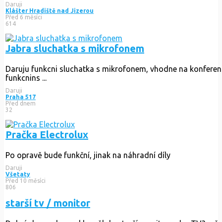
Daruji
Klášter Hradiště nad Jizerou
Před 6 měsíci
614
Jabra sluchatka s mikrofonem
Daruju funkcni sluchatka s mikrofonem, vhodne na konferencn
funkcnins ...
Daruji
Praha 517
Před dnem
32
Pračka Electrolux
Po opravě bude funkční, jinak na náhradní díly
Daruji
Všetaty
Před 10 měsíci
806
starší tv / monitor