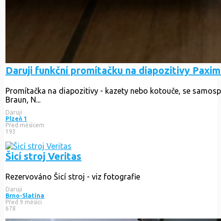
Daruji funkční promítačku na diapozitivy Paxim
Promítačka na diapozitivy - kazety nebo kotouče, se samosp
Braun, N...
Daruji
Plzeň 1
Před měsícem
193
Šicí stroj Veritas
Rezervováno
Šicí stroj - viz fotografie
Daruji
Brno-Slatina
Před 9 měsíci
678