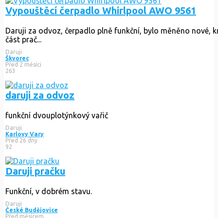
Vypouštěcí čerpadlo Whirlpool AWO 9561
Daruji za odvoz, čerpadlo plně funkční, bylo měněno nové, k
část prač...
Daruji
Škvorec
Před 2 měsíci
263
daruji za odvoz
funkční dvouplotýnkový vařič
Daruji
Karlovy Vary
Před 26 dny
92
Daruji pračku
Funkční, v dobrém stavu.
Daruji
České Budějovice
Před měsícem