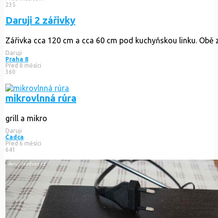
235
Daruji 2 zářivky
Zářivka cca 120 cm a cca 60 cm pod kuchyňskou linku. Obě z
Daruji
Praha 8
Před 8 měsíci
360
mikrovlnná rúra
grill a mikro
Daruji
Čadca
Před 6 měsíci
641