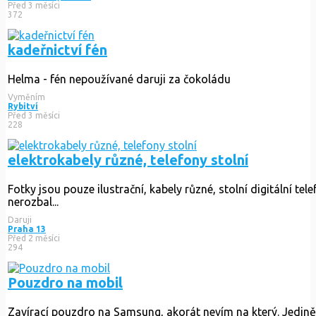
Před 3 měsíci
372
kadeřnictví fén
Helma - fén nepoužívané daruji za čokoládu
Vyměním
Rybitví
Před 3 měsíci
228
elektrokabely různé, telefony stolní
Fotky jsou pouze ilustrační, kabely různé, stolní digitální tel
nerozbal...
Daruji
Praha 13
Před 2 měsíci
294
Pouzdro na mobil
Zavírací pouzdro na Samsung, akorát nevím na který. Jedině