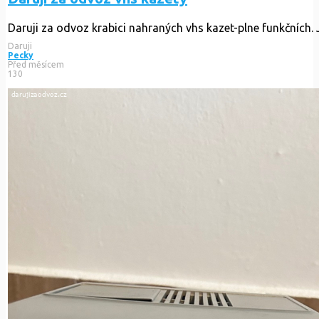
Daruji za odvoz krabici nahraných vhs kazet-plne funkčních. J
Daruji
Pecky
Před měsícem
130