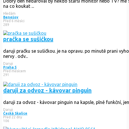
Dobrý den nedaroval by někdo starší monitor nebo TV? mě 
na co koukat ...
Hledám
Benešov
Před 6 měsíci
289
pračka se sušičkou
daruji pračku se sušičkou. je na opravu. po minutě prani vyh
nervy . odv...
Daruji
Praha 5
Před měsícem
291
daruji za odvoz - kávovar pinguin
daruji za odvoz - kávovar pinguin na kapsle, plně funkční, je
Daruji
Česká Skalice
Před 22 dny
106