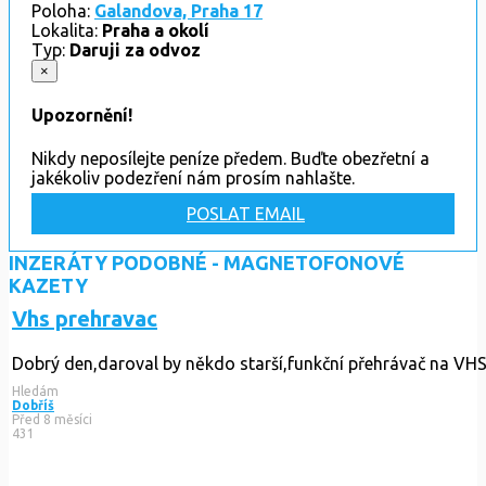
Poloha:
Galandova, Praha 17
Lokalita:
Praha a okolí
Typ:
Daruji za odvoz
×
Upozornění!
Nikdy neposílejte peníze předem. Buďte obezřetní a
jakékoliv podezření nám prosím nahlašte.
POSLAT EMAIL
INZERÁTY PODOBNÉ - MAGNETOFONOVÉ
KAZETY
Vhs prehravac
Dobrý den,daroval by někdo starší,funkční přehrávač na VHS
Hledám
Dobříš
Před 8 měsíci
431