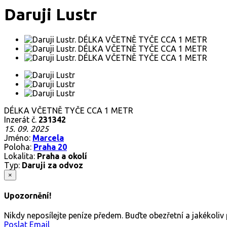
Daruji Lustr
DÉLKA VČETNĚ TYČE CCA 1 METR
Inzerát č.
231342
15. 09. 2025
Jméno:
Marcela
Poloha:
Praha 20
Lokalita:
Praha a okolí
Typ:
Daruji za odvoz
×
Upozornění!
Nikdy neposílejte peníze předem. Buďte obezřetní a jakékoli
Poslat Email