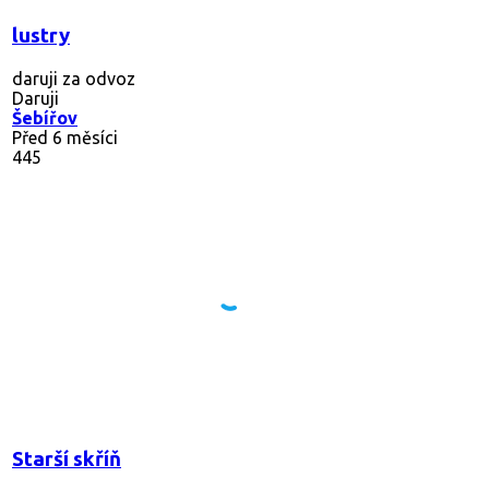
lustry
daruji za odvoz
Daruji
Šebířov
Před 6 měsíci
445
Starší skříň