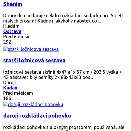
Sháním
Dobry den nedaruje nekdo rozkladaci sedacku pro 5 deti
malych prosim? Klidne i jakykoliv nabytek co ...
Hledám
Ostrava
Před 6 měsíci
292
starší ložnicová sestava
ložnicová sestava skříně 4x47 a1x 57 cm / 203,5 výška +
42 nástavec bílý peřníky 2x 88x43x63 pos...
Daruji
Kadaň
Před měsícem
186
daruji rozkládací pohovku
rozkládací pohovka s úložným prostorem, používaná, ale