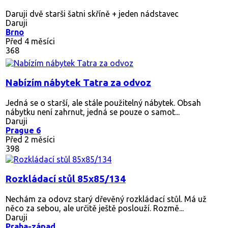
Daruji dvě starši šatni skříně + jeden nádstavec
Daruji
Brno
Před 4 měsíci
368
Nabízím nábytek Tatra za odvoz
Jedná se o starší, ale stále použitelný nábytek. Obsah
nábytku není zahrnut, jedná se pouze o samot...
Daruji
Prague 6
Před 2 měsíci
398
Rozkládací stůl 85x85/134
Nechám za odovz starý dřevěný rozkládací stůl. Má už
něco za sebou, ale určitě ještě poslouží. Rozmě...
Daruji
Praha-západ