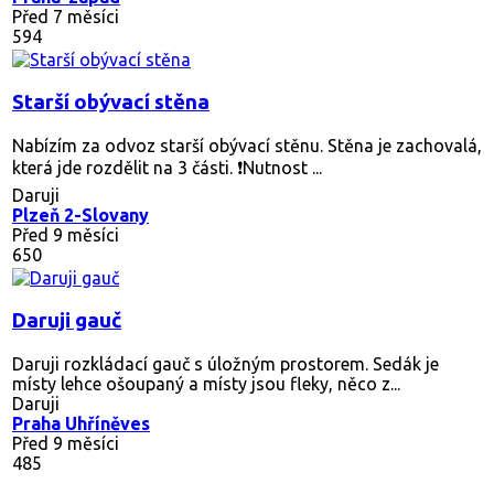
Před 7 měsíci
594
Starší obývací stěna
Nabízím za odvoz starší obývací stěnu. Stěna je zachovalá,
která jde rozdělit na 3 části. ❗️Nutnost ...
Daruji
Plzeň 2-Slovany
Před 9 měsíci
650
Daruji gauč
Daruji rozkládací gauč s úložným prostorem. Sedák je
místy lehce ošoupaný a místy jsou fleky, něco z...
Daruji
Praha Uhříněves
Před 9 měsíci
485