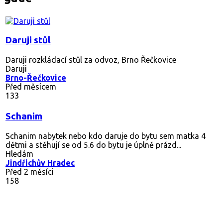
Daruji stůl
Daruji rozkládací stůl za odvoz, Brno Řečkovice
Daruji
Brno-Řečkovice
Před měsícem
133
Schanim
Schanim nabytek nebo kdo daruje do bytu sem matka 4
dětmi a stěhují se od 5.6 do bytu je úplně prázd...
Hledám
Jindřichův Hradec
Před 2 měsíci
158