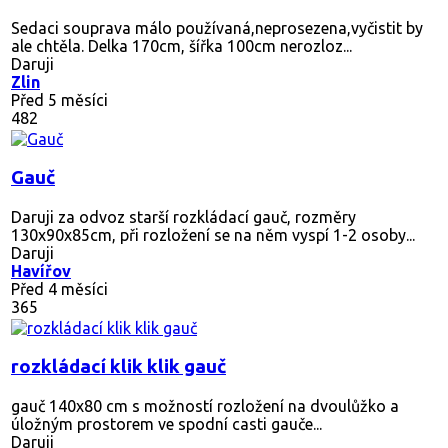
Sedaci souprava málo používaná,neprosezena,vyčistit by
ale chtěla. Delka 170cm, šířka 100cm nerozloz...
Daruji
Zlin
Před 5 měsíci
482
Gauč
Daruji za odvoz starší rozkládací gauč, rozměry
130x90x85cm, při rozložení se na něm vyspí 1-2 osoby...
Daruji
Havířov
Před 4 měsíci
365
rozkládací klik klik gauč
gauč 140x80 cm s možností rozložení na dvoulůžko a
úložným prostorem ve spodní casti gauče...
Daruji