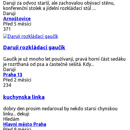
Daruji za odvoz starší, ale zachovalou obývací stěnu,
konferenční stolek a jídelní rozkládací stůl ....
Daruji
Arnoštovice
Před 5 měsíci
371
Daruji rozkládací gaučík
Gaučík je už mnoho let používaný, pravá horní část sedáku
je rozrthaná od psa a častečně sešitá. Kdy...
Daruji
Praha 13
Před 2 měsíci
234
kuchynska linka
dobry den prosim nedaroval by nekdo starsi chynskou
linku... dekuji
Hledám
Hlavní město Praha
Před 9 měsíci