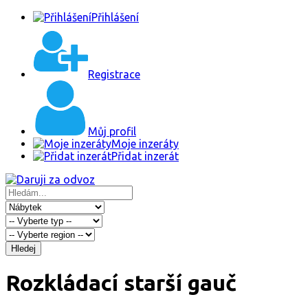
Přihlášení
Registrace
Můj profil
Moje inzeráty
Přidat inzerát
Hledej
Rozkládací starší gauč