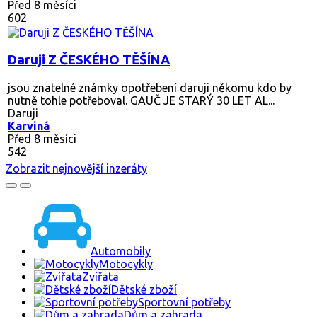
Před 8 měsíci
602
Daruji Z ČESKÉHO TĚŠÍNA
jsou znatelné známky opotřebení daruji někomu kdo by
nutně tohle potřeboval. GAUČ JE STARÝ 30 LET AL...
Daruji
Karviná
Před 8 měsíci
542
Zobrazit nejnovější inzeráty
Automobily
Motocykly
Zvířata
Dětské zboží
Sportovní potřeby
Dům a zahrada