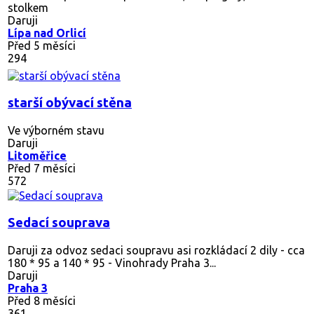
stolkem
Daruji
Lípa nad Orlicí
Před 5 měsíci
294
starší obývací stěna
Ve výborném stavu
Daruji
Litoměřice
Před 7 měsíci
572
Sedací souprava
Daruji za odvoz sedaci soupravu asi rozkládací 2 dily - cca
180 * 95 a 140 * 95 - Vinohrady Praha 3...
Daruji
Praha 3
Před 8 měsíci
361