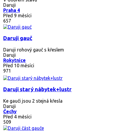
Daruji
Praha 4
Před 9 měsíci
657
Daruji gauč
Daruji rohový gauč s křeslem
Daruji
Rokytnice
Před 10 měsíci
971
Daruji starý nábytek+lustr
Ke gauči jsou 2 stejná křesla
Daruji
Čechy
Před 4 měsíci
509