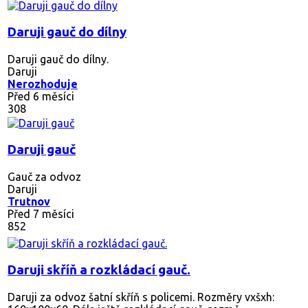
Daruji gauč do dílny
Daruji gauč do dílny.
Daruji
Nerozhoduje
Před 6 měsíci
308
Daruji gauč
Gauč za odvoz
Daruji
Trutnov
Před 7 měsíci
852
Daruji skříň a rozkládací gauč.
Daruji za odvoz šatní skříň s policemi. Rozměry vxšxh: