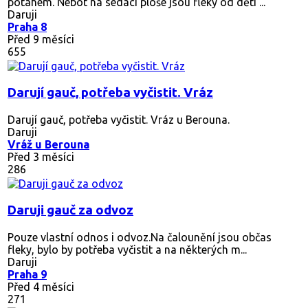
potahem. Nebot na sedací ploše jsou fleky od děti ...
Daruji
Praha 8
Před 9 měsíci
655
Darují gauč, potřeba vyčistit. Vráz
Darují gauč, potřeba vyčistit. Vráz u Berouna.
Daruji
Vráž u Berouna
Před 3 měsíci
286
Daruji gauč za odvoz
Pouze vlastní odnos i odvoz.Na čalounění jsou občas
fleky, bylo by potřeba vyčistit a na některých m...
Daruji
Praha 9
Před 4 měsíci
271