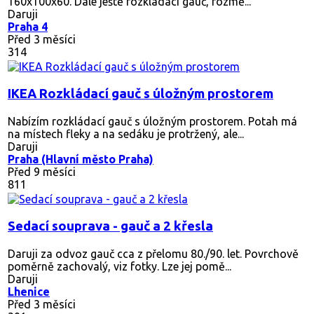
160x100x60. Dále ještě rozkládací gauč, rozmě...
Daruji
Praha 4
Před 3 měsíci
314
IKEA Rozkládací gauč s úložným prostorem
Nabízím rozkládací gauč s úložným prostorem. Potah má
na místech fleky a na sedáku je protržený, ale...
Daruji
Praha (Hlavní město Praha)
Před 9 měsíci
811
Sedací souprava - gauč a 2 křesla
Daruji za odvoz gauč cca z přelomu 80./90. let. Povrchově
poměrně zachovalý, viz fotky. Lze jej pomě...
Daruji
Lhenice
Před 3 měsíci