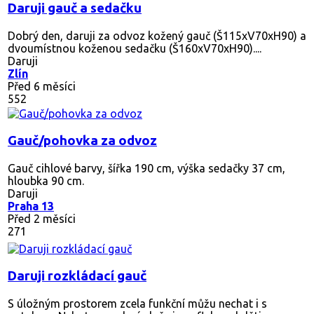
Daruji gauč a sedačku
Dobrý den, daruji za odvoz kožený gauč (Š115xV70xH90) a
dvoumístnou koženou sedačku (Š160xV70xH90)....
Daruji
Zlín
Před 6 měsíci
552
Gauč/pohovka za odvoz
Gauč cihlové barvy, šířka 190 cm, výška sedačky 37 cm,
hloubka 90 cm.
Daruji
Praha 13
Před 2 měsíci
271
Daruji rozkládací gauč
S úložným prostorem zcela funkční můžu nechat i s