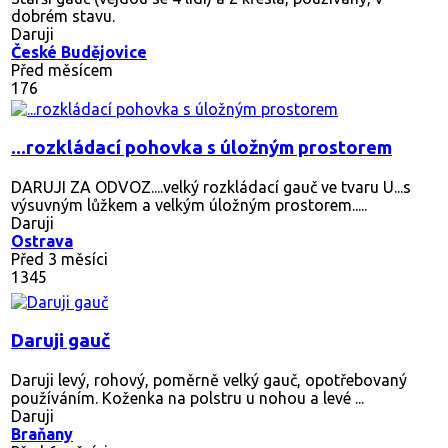
dobrém stavu.
Daruji
České Budějovice
Před měsícem
176
...rozkládací pohovka s úložným prostorem
DARUJI ZA ODVOZ....velký rozkládací gauč ve tvaru U...s
výsuvným lůžkem a velkým úložným prostorem.....
Daruji
Ostrava
Před 3 měsíci
1345
Daruji gauč
Daruji levý, rohový, poměrně velký gauč, opotřebovaný
používáním. Koženka na polstru u nohou a levé ...
Daruji
Braňany