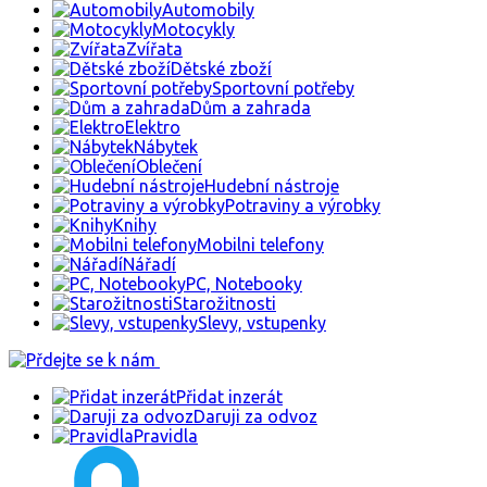
Automobily
Motocykly
Zvířata
Dětské zboží
Sportovní potřeby
Dům a zahrada
Elektro
Nábytek
Oblečení
Hudební nástroje
Potraviny a výrobky
Knihy
Mobilni telefony
Nářadí
PC, Notebooky
Starožitnosti
Slevy, vstupenky
Přidat inzerát
Daruji za odvoz
Pravidla