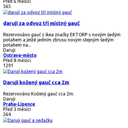
Před 6 měsíci
565
daruji za odvoz tři místný gauč
Rezervováno
gauč z ikea značky EKTORP s novým šedým
potahem a ještě jedním zbrusu novým stejným šedým
potahem na...
Daruji
Ostrava-město
Před 8 měsíci
1291
Daruji kožený gauč cca 2m
Rezervováno
Kožený gauč cca 2m.
Daruji
Praha-Lipence
Před 3 měsíci
264