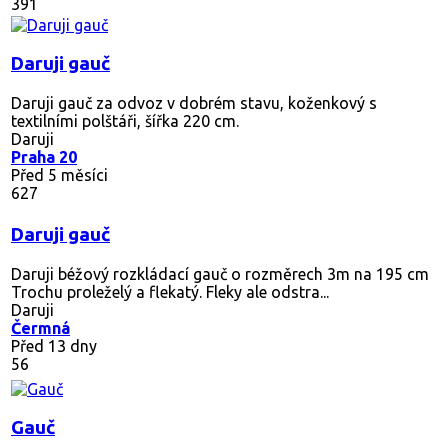
391
Daruji gauč
Daruji gauč za odvoz v dobrém stavu, koženkový s
textilními polštáři, šířka 220 cm.
Daruji
Praha 20
Před 5 měsíci
627
Daruji gauč
Daruji béžový rozkládací gauč o rozměrech 3m na 195 cm
Trochu proleželý a flekatý. Fleky ale odstra...
Daruji
Čermná
Před 13 dny
56
Gauč