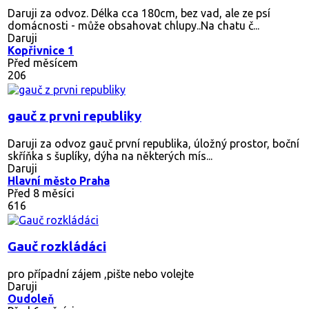
Daruji za odvoz. Délka cca 180cm, bez vad, ale ze psí
domácnosti - může obsahovat chlupy..Na chatu č...
Daruji
Kopřivnice 1
Před měsícem
206
gauč z prvni republiky
Daruji za odvoz gauč první republika, úložný prostor, boční
skříňka s šuplíky, dýha na některých mís...
Daruji
Hlavní město Praha
Před 8 měsíci
616
Gauč rozkládáci
pro případní zájem ,pište nebo volejte
Daruji
Oudoleň