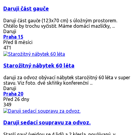
Daruji část gauče
Daruji část gauče (123x70 cm) s úložným prostorem.
Chtělo by trochu vyčistit. Máme domácí mazlíčky, ...
Daruji
Praha 15
Před 8 měsíci
471
Starožitný nábytek 60 léta
daruji za odvoz obývací nábytek starožitný 60 léta v super
stavu. Viz foto. dvě skříňky konferenční ...
Daruji
Praha 20
Před 26 dny
349
Daruji sedací soupravu za odvoz.
Starší gauč (vejdou se 4 lidi) a 2 křesla, používaný, v