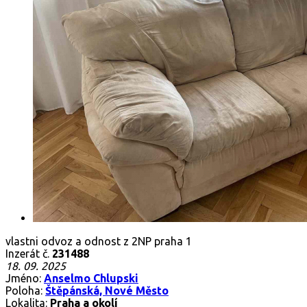
vlastni odvoz a odnost z 2NP praha 1
Inzerát č.
231488
18. 09. 2025
Jméno:
Anselmo Chlupski
Poloha:
Štěpánská, Nové Město
Lokalita:
Praha a okolí