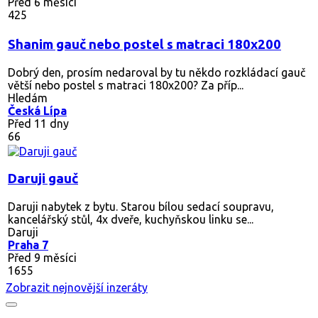
Před 6 měsíci
425
Shanim gauč nebo postel s matraci 180x200
Dobrý den, prosím nedaroval by tu někdo rozkládací gauč
větší nebo postel s matraci 180x200? Za příp...
Hledám
Česká Lípa
Před 11 dny
66
Daruji gauč
Daruji nabytek z bytu. Starou bílou sedací soupravu,
kancelářský stůl, 4x dveře, kuchyňskou linku se...
Daruji
Praha 7
Před 9 měsíci
1655
Zobrazit nejnovější inzeráty