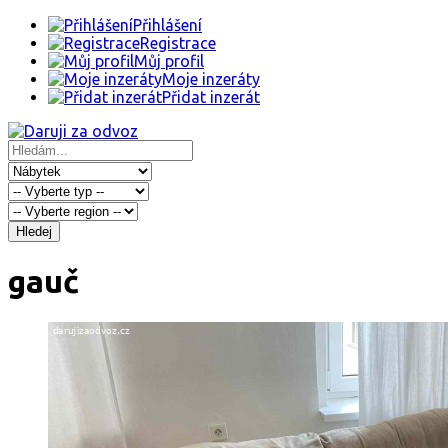
Přihlášení
Registrace
Můj profil
Moje inzeráty
Přidat inzerát
Hledej
gauč