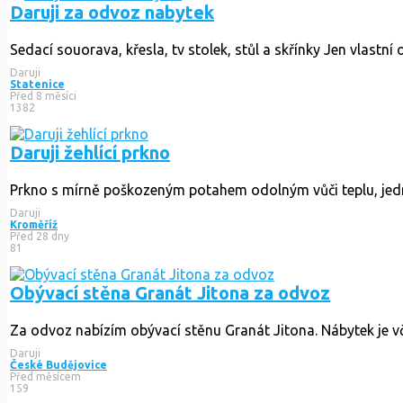
Daruji za odvoz nabytek
Sedací souorava, křesla, tv stolek, stůl a skřínky Jen vlastní 
Daruji
Statenice
Před 8 měsíci
1382
Daruji žehlící prkno
Prkno s mírně poškozeným potahem odolným vůči teplu, jedna
Daruji
Kroměříž
Před 28 dny
81
Obývací stěna Granát Jitona za odvoz
Za odvoz nabízím obývací stěnu Granát Jitona. Nábytek je vč. 
Daruji
České Budějovice
Před měsícem
159