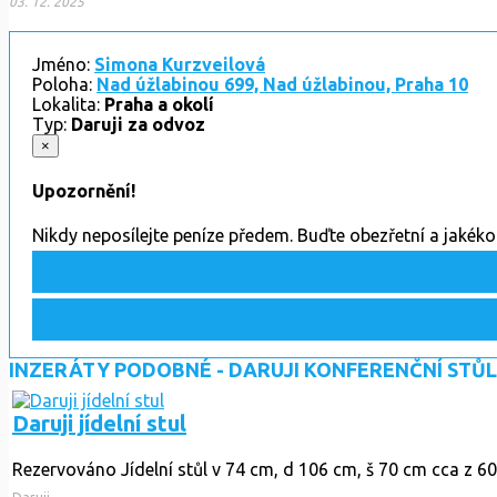
03. 12. 2025
Jméno:
Simona Kurzveilová
Poloha:
Nad úžlabinou 699, Nad úžlabinou, Praha 10
Lokalita:
Praha a okolí
Typ:
Daruji za odvoz
×
Upozornění!
Nikdy neposílejte peníze předem. Buďte obezřetní a jakék
INZERÁTY PODOBNÉ - DARUJI KONFERENČNÍ STŮL
Daruji jídelní stul
Rezervováno
Jídelní stůl v 74 cm, d 106 cm, š 70 cm cca z 60