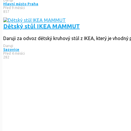
Daruji
Hlavní město Praha
Před 9 měsíci
857
Dětský stůl IKEA MAMMUT
Daruji za odvoz dětský kruhový stůl z IKEA, který je vhodný pr
Daruji
Sazovice
Před 4 měsíci
282