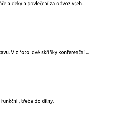
táře a deky a povlečení za odvoz všeh...
vu. Viz foto. dvě skříňky konferenční ...
funkční , třeba do dílny.