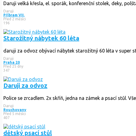
Daruji velká křesla, el. sporák, konferenční stolek, deky, polš
Daruji
Příbram VII.
Před 2 měsíci
196
Starožitný nábytek 60 léta
daruji za odvoz obývací nábytek starožitný 60 léta v super sta
Daruji
Praha 20
Před 25 dny
347
Daruji za odvoz
Police se zrcadlem. 2x skříň, jedna na zámek a psací stůl. Vše 
Daruji
Rouchovany
Před 5 měsíci
407
dětský psací stůl