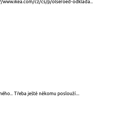
s://www.ikea.com/cz/cs/p/olseroed-odklada...
ného... Třeba ještě někomu poslouží....