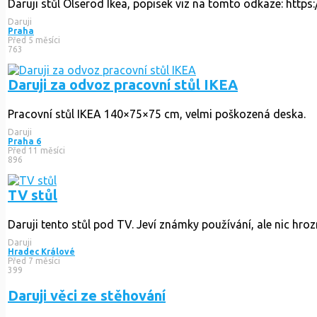
Daruji stůl Olserod Ikea, popisek viz na tomto odkaze: http
Daruji
Praha
Před 5 měsíci
763
Daruji za odvoz pracovní stůl IKEA
Pracovní stůl IKEA 140×75×75 cm, velmi poškozená deska.
Daruji
Praha 6
Před 11 měsíci
896
TV stůl
Daruji tento stůl pod TV. Jeví známky používání, ale nic hroz
Daruji
Hradec Králové
Před 7 měsíci
399
Daruji věci ze stěhování