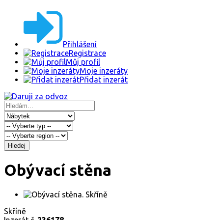
Přihlášení
Registrace
Můj profil
Moje inzeráty
Přidat inzerát
Hledej
Obývací stěna
Skříně
Inzerát č.
236178