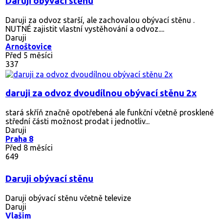
Daruji obývací stěnu
Daruji za odvoz starší, ale zachovalou obývací stěnu .
NUTNÉ zajistit vlastní vystěhování a odvoz....
Daruji
Arnoštovice
Před 5 měsíci
337
daruji za odvoz dvoudílnou obývací stěnu 2x
stará skříň značně opotřebená ale funkční včetně prosklené
střední části možnost prodat i jednotliv...
Daruji
Praha 8
Před 8 měsíci
649
Daruji obývací stěnu
Daruji obývací stěnu včetně televize
Daruji
Vlašim