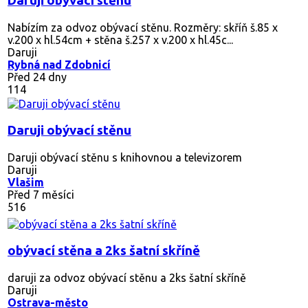
Daruji obývací stěnu
Nabízím za odvoz obývací stěnu. Rozměry: skříň š.85 x
v.200 x hl.54cm + stěna š.257 x v.200 x hl.45c...
Daruji
Rybná nad Zdobnicí
Před 24 dny
114
Daruji obývací stěnu
Daruji obývací stěnu s knihovnou a televizorem
Daruji
Vlašim
Před 7 měsíci
516
obývací stěna a 2ks šatní skříně
daruji za odvoz obývací stěnu a 2ks šatní skříně
Daruji
Ostrava-město