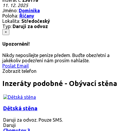
11. 12. 2025
Jméno:
Dominika
Poloha:
Říčany
Lokalita:
Středočeský
Typ:
Daruji za odvoz
×
Upozornění!
Nikdy neposílejte peníze předem. Buďte obezřetní a
jakékoliv podezření nám prosím nahlašte.
Poslat Email
Zobrazit telefon
Inzeráty podobné - Obývací stěna
Dětská stěna
Daruji za odvoz. Pouze SMS.
Daruji
Chomutov 3