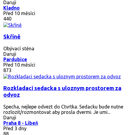
Daruji
Kladno
Před 10 měsíci
440
Skříně
Obývací stěna
Daruji
Pardubice
Před 10 měsíci
873
Rozkladaci sedacka s uloznym prostorem za
odvoz
Specha, nejlepe odvezt do Ctvrtka. Sedacku bude nutne
rozlozit/rozmontovat aby prosla dvermi. Je umi...
Daruji
Praha 8 - Libeň
Před 3 dny
88