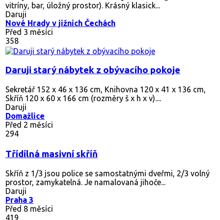
vitríny, bar, úložný prostor). Krásný klasick...
Daruji
Nové Hrady v jižních Čechách
Před 3 měsíci
358
Daruji starý nábytek z obývacího pokoje
Sekretář 152 x 46 x 136 cm, Knihovna 120 x 41 x 136 cm,
Skříň 120 x 60 x 166 cm (rozměry š x h x v)....
Daruji
Domažlice
Před 2 měsíci
294
Třídílná masivní skříň
Skříň z 1/3 jsou police se samostatnými dveřmi, 2/3 volný
prostor, zamykatelná. Je namalovaná jihoče...
Daruji
Praha 3
Před 8 měsíci
419