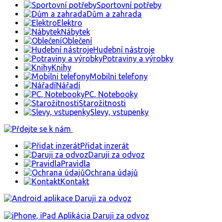
Sportovní potřeby
Dům a zahrada
Elektro
Nábytek
Oblečení
Hudební nástroje
Potraviny a výrobky
Knihy
Mobilni telefony
Nářadí
PC, Notebooky
Starožitnosti
Slevy, vstupenky
Přidat inzerát
Daruji za odvoz
Pravidla
Ochrana údajů
Kontakt