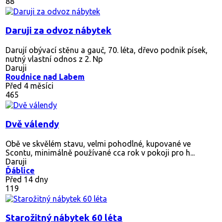
88
Daruji za odvoz nábytek
Darují obývací stěnu a gauč, 70. léta, dřevo podnik písek,
nutný vlastní odnos z 2. Np
Daruji
Roudnice nad Labem
Před 4 měsíci
465
Dvě válendy
Obě ve skvělém stavu, velmi pohodlné, kupované ve
Scontu, minimálně používané cca rok v pokoji pro h...
Daruji
Ďáblice
Před 14 dny
119
Starožitný nábytek 60 léta