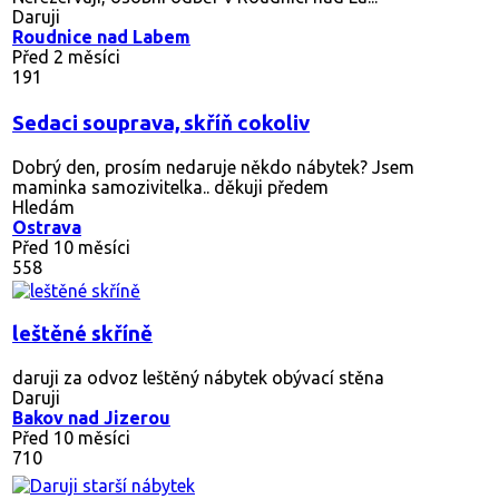
Daruji
Roudnice nad Labem
Před 2 měsíci
191
Sedaci souprava, skříň cokoliv
Dobrý den, prosím nedaruje někdo nábytek? Jsem
maminka samozivitelka.. děkuji předem
Hledám
Ostrava
Před 10 měsíci
558
leštěné skříně
daruji za odvoz leštěný nábytek obývací stěna
Daruji
Bakov nad Jizerou
Před 10 měsíci
710