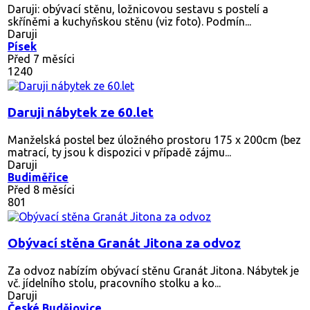
Daruji: obývací stěnu, ložnicovou sestavu s postelí a
skříněmi a kuchyňskou stěnu (viz foto). Podmín...
Daruji
Písek
Před 7 měsíci
1240
Daruji nábytek ze 60.let
Manželská postel bez úložného prostoru 175 x 200cm (bez
matrací, ty jsou k dispozici v případě zájmu...
Daruji
Budiměřice
Před 8 měsíci
801
Obývací stěna Granát Jitona za odvoz
Za odvoz nabízím obývací stěnu Granát Jitona. Nábytek je
vč. jídelního stolu, pracovního stolku a ko...
Daruji
České Budějovice