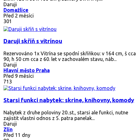
Daruji
Domažlice
Před 2 měsíci
301
Daruji skříň s vitrínou
Rezervováno
1x Vitrína se spodní skříňkou: v 164 cm, š cca
90, h 50 cm cca z 60. let v zachovalém stavu, náb...
Daruji
Hlavní město Praha
Před 9 měsíci
713
Starsi funkci nabytek: skrine, knihovny, komody
Nabytek z druhe poloviny 20..st., starsi ale funkci, nutne
zajistit vlastni odnos z 5. patra panelak...
Daruji
Zlín
Před 11 dny