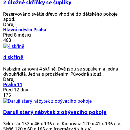
2 úložné skříňky se šuplíky
Rezervováno
světlé dřevo vhodné do dětského pokoje
apod.
Daruji
Hlavní město Praha
Před 8 měsíci
468
4 skříně
Nabízím zánovní 4 skříně. Dvě jsou se suplíkem a jedna
dvoukřídlá. Jedna s prosklením. Původně slouž...
Daruji
Praha 11
Před 12 dny
176
Daruji starý nábytek z obývacího pokoje
Sekretář 152 x 46 x 136 cm, Knihovna 120 x 41 x 136 cm,
Skříň 120 x 60 x 166 cm (rozměry š x h x v)....