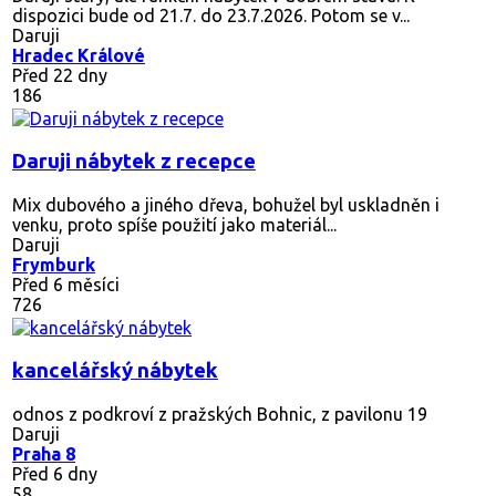
dispozici bude od 21.7. do 23.7.2026. Potom se v...
Daruji
Hradec Králové
Před 22 dny
186
Daruji nábytek z recepce
Mix dubového a jiného dřeva, bohužel byl uskladněn i
venku, proto spíše použití jako materiál...
Daruji
Frymburk
Před 6 měsíci
726
kancelářský nábytek
odnos z podkroví z pražských Bohnic, z pavilonu 19
Daruji
Praha 8
Před 6 dny
58