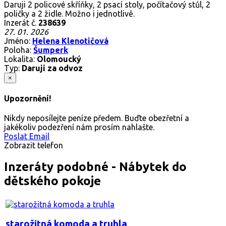
Daruji 2 policové skříňky, 2 psací stoly, počítačový stůl, 2
poličky a 2 židle. Možno i jednotlivě.
Inzerát č.
238639
27. 01. 2026
Jméno:
Helena Klenotičová
Poloha:
Šumperk
Lokalita:
Olomoucký
Typ:
Daruji za odvoz
×
Upozornění!
Nikdy neposílejte peníze předem. Buďte obezřetní a
jakékoliv podezření nám prosím nahlašte.
Poslat Email
Zobrazit telefon
Inzeráty podobné - Nábytek do
dětského pokoje
starožitná komoda a truhla