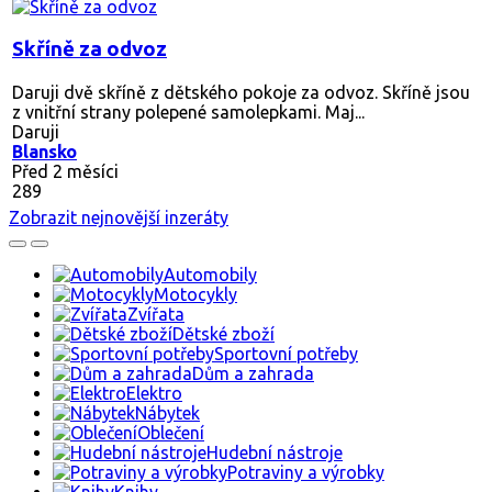
Skříně za odvoz
Daruji dvě skříně z dětského pokoje za odvoz. Skříně jsou
z vnitřní strany polepené samolepkami. Maj...
Daruji
Blansko
Před 2 měsíci
289
Zobrazit nejnovější inzeráty
Automobily
Motocykly
Zvířata
Dětské zboží
Sportovní potřeby
Dům a zahrada
Elektro
Nábytek
Oblečení
Hudební nástroje
Potraviny a výrobky