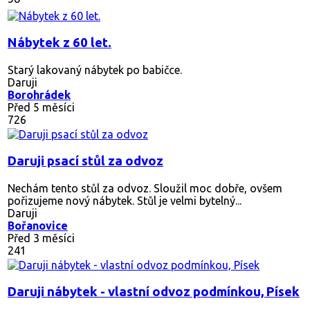
Nábytek z 60 let.
Starý lakovaný nábytek po babičce.
Daruji
Borohrádek
Před 5 měsíci
726
Daruji psací stůl za odvoz
Nechám tento stůl za odvoz. Sloužil moc dobře, ovšem
pořizujeme nový nábytek. Stůl je velmi bytelný...
Daruji
Bořanovice
Před 3 měsíci
241
Daruji nábytek - vlastní odvoz podmínkou, Písek