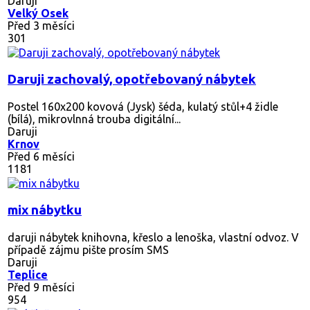
Daruji
Velký Osek
Před 3 měsíci
301
Daruji zachovalý, opotřebovaný nábytek
Postel 160x200 kovová (Jysk) šéda, kulatý stůl+4 židle
(bílá), mikrovlnná trouba digitální...
Daruji
Krnov
Před 6 měsíci
1181
mix nábytku
daruji nábytek knihovna, křeslo a lenoška, vlastní odvoz. V
případě zájmu pište prosím SMS
Daruji
Teplice
Před 9 měsíci
954