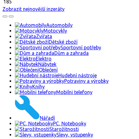
185
Zobrazit nejnovější inzeráty
Automobily
Motocykly
Zvířata
Dětské zboží
Sportovní potřeby
Dům a zahrada
Elektro
Nábytek
Oblečení
Hudební nástroje
Potraviny a výrobky
Knihy
Mobilni telefony
Nářadí
PC, Notebooky
Starožitnosti
Slevy, vstupenky