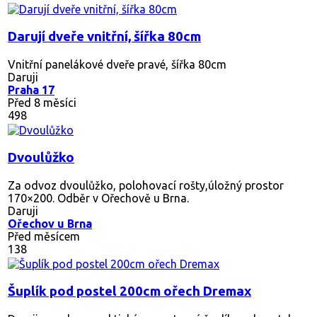
Darují dveře vnitřní, šířka 80cm
Vnitřní panelákové dveře pravé, šířka 80cm
Daruji
Praha 17
Před 8 měsíci
498
Dvoulůžko
Za odvoz dvoulůžko, polohovací rošty,úložný prostor
170×200. Odběr v Ořechově u Brna.
Daruji
Ořechov u Brna
Před měsícem
138
Šuplík pod postel 200cm ořech Dremax