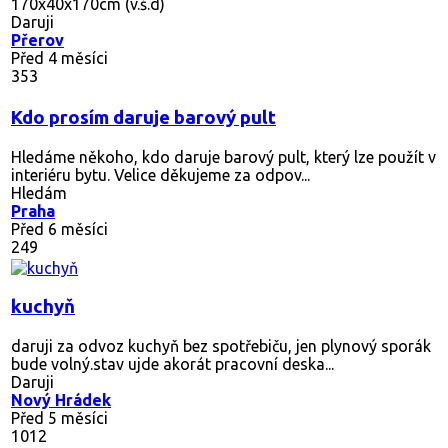
170x40x170cm (v.š.d)
Daruji
Přerov
Před 4 měsíci
353
Kdo prosím daruje barový pult
Hledáme někoho, kdo daruje barový pult, který lze použít v
interiéru bytu. Velice děkujeme za odpov...
Hledám
Praha
Před 6 měsíci
249
kuchyň
daruji za odvoz kuchyň bez spotřebiču, jen plynový sporák
bude volný.stav ujde akorát pracovní deska...
Daruji
Nový Hrádek
Před 5 měsíci
1012