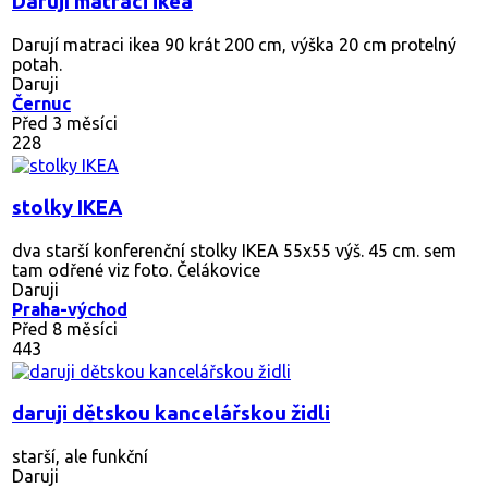
Darují matraci ikea
Darují matraci ikea 90 krát 200 cm, výška 20 cm protelný
potah.
Daruji
Černuc
Před 3 měsíci
228
stolky IKEA
dva starší konferenční stolky IKEA 55x55 výš. 45 cm. sem
tam odřené viz foto. Čelákovice
Daruji
Praha-východ
Před 8 měsíci
443
daruji dětskou kancelářskou židli
starší, ale funkční
Daruji