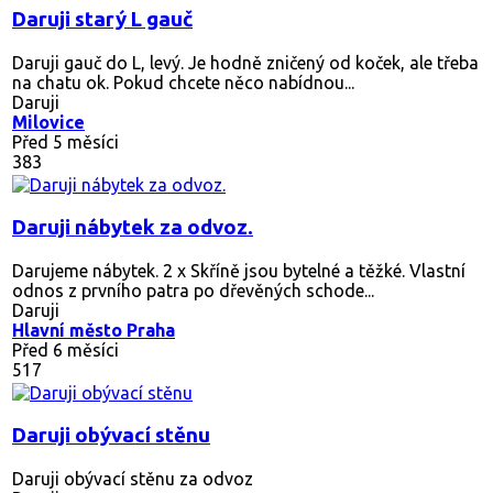
Daruji starý L gauč
Daruji gauč do L, levý. Je hodně zničený od koček, ale třeba
na chatu ok. Pokud chcete něco nabídnou...
Daruji
Milovice
Před 5 měsíci
383
Daruji nábytek za odvoz.
Darujeme nábytek. 2 x Skříně jsou bytelné a těžké. Vlastní
odnos z prvního patra po dřevěných schode...
Daruji
Hlavní město Praha
Před 6 měsíci
517
Daruji obývací stěnu
Daruji obývací stěnu za odvoz