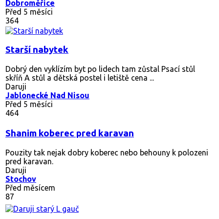
Dobroměřice
Před 5 měsíci
364
Starší nabytek
Dobrý den vyklízím byt po lidech tam zůstal Psací stůl
skříň A stůl a dětská postel i letiště cena ...
Daruji
Jablonecké Nad Nisou
Před 5 měsíci
464
Shanim koberec pred karavan
Pouzity tak nejak dobry koberec nebo behouny k polozeni
pred karavan.
Daruji
Stochov
Před měsícem
87