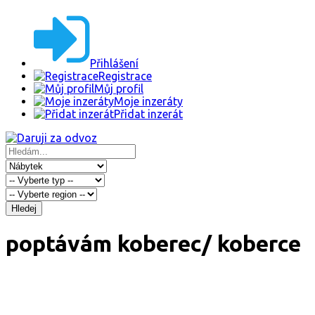
Přihlášení
Registrace
Můj profil
Moje inzeráty
Přidat inzerát
Hledej
poptávám koberec/ koberce