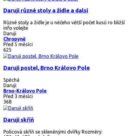
Daruji různé stoly a židle a dalsi
Různé stoly a židle je u něčeho větší počet kusů ro bližší
info volejte
Daruji
Chropyně
Před 5 měsíci
625
Daruji postel, Brno Královo Pole
Spěchá
Daruji
Brno-Královo Pole
Před 3 měsíci
368
Daruji skříň
Policová skříň se skleněnými dvířky Rozměry: