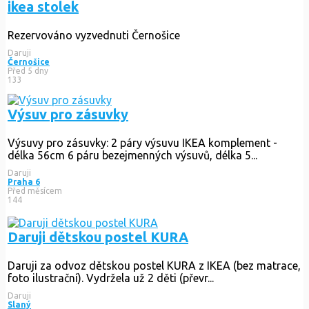
ikea stolek
Rezervováno
vyzvednuti Černošice
Daruji
Černošice
Před 5 dny
133
Výsuv pro zásuvky
Výsuvy pro zásuvky: 2 páry výsuvu IKEA komplement -
délka 56cm 6 páru bezejmenných výsuvů, délka 5...
Daruji
Praha 6
Před měsícem
144
Daruji dětskou postel KURA
Daruji za odvoz dětskou postel KURA z IKEA (bez matrace,
foto ilustrační). Vydržela už 2 děti (převr...
Daruji
Slaný