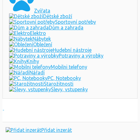
Zvířata
Dětské zboží
Sportovní potřeby
Dům a zahrada
Elektro
Nábytek
Oblečení
Hudební nástroje
Potraviny a výrobky
Knihy
Mobilni telefony
Nářadí
PC, Notebooky
Starožitnosti
Slevy, vstupenky
Přidat inzerát