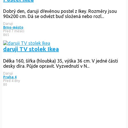
Dobrý den, daruji dřevěnou postel z Ikey. Rozměry jsou
90x200 cm. Dá se odvézt buď složená nebo rozl...
Daruji
Brno-město
Před 7 měsíci
865
daruji TV stolek Ikea
Délka 160, šířka (hloubka) 35, výška 36 cm. V jedné části
desky díra. Půjde opravit. Vyzvednutí v N...
Daruji
Praha 4
Před 4 dny
80