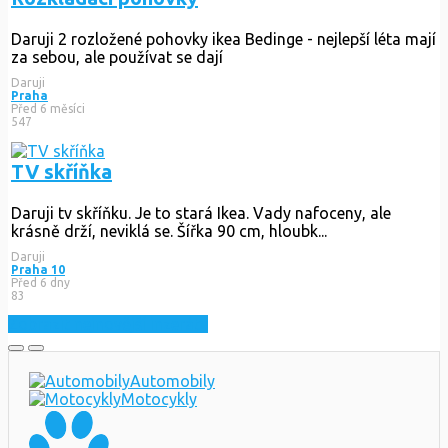
Daruji 2 rozložené pohovky ikea Bedinge - nejlepší léta mají
za sebou, ale používat se dají
Daruji
Praha
Před 6 měsíci
547
TV skříňka
Daruji tv skříňku. Je to stará Ikea. Vady nafoceny, ale
krásně drží, neviklá se. Šířka 90 cm, hloubk...
Daruji
Praha 10
Před 6 dny
83
Zobrazit nejnovější inzeráty
Automobily
Motocykly