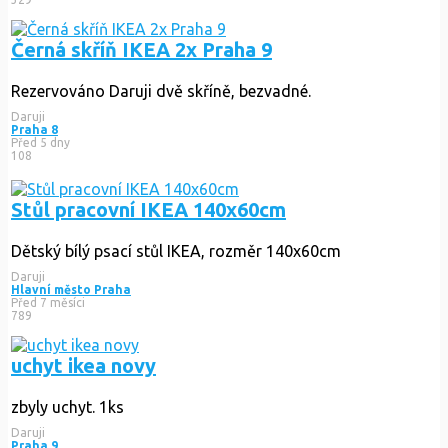
Černá skříň IKEA 2x Praha 9
Rezervováno
Daruji dvě skříně, bezvadné.
Daruji
Praha 8
Před 5 dny
108
Stůl pracovní IKEA 140x60cm
Dětský bílý psací stůl IKEA, rozměr 140x60cm
Daruji
Hlavní město Praha
Před 7 měsíci
789
uchyt ikea novy
zbyly uchyt. 1ks
Daruji
Praha 9