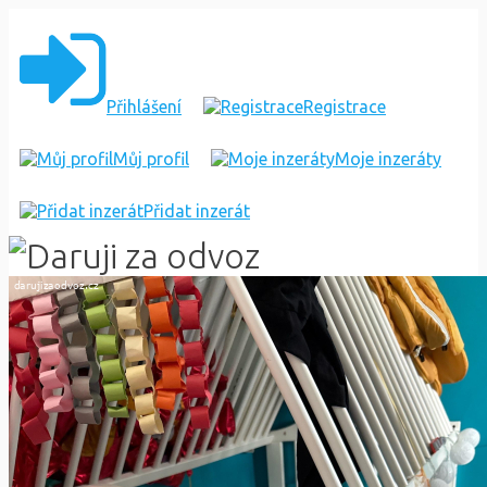
DESTKA
POSTYLKA
IKEA
Přihlášení
Registrace
Můj profil
Moje inzeráty
Přidat inzerát