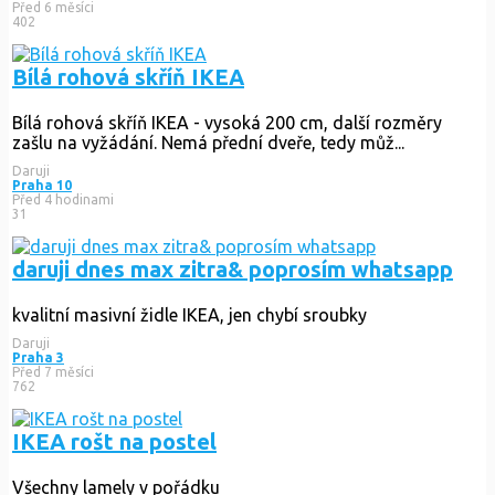
Před 6 měsíci
402
Bílá rohová skříň IKEA
Bílá rohová skříň IKEA - vysoká 200 cm, další rozměry
zašlu na vyžádání. Nemá přední dveře, tedy můž...
Daruji
Praha 10
Před 4 hodinami
31
daruji dnes max zitra& poprosím whatsapp
kvalitní masivní židle IKEA, jen chybí sroubky
Daruji
Praha 3
Před 7 měsíci
762
IKEA rošt na postel
Všechny lamely v pořádku