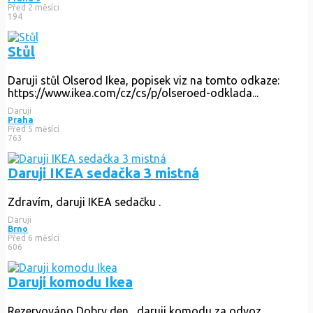
Před 2 měsíci
194
Stůl
Daruji stůl Olserod Ikea, popisek viz na tomto odkaze:
https://www.ikea.com/cz/cs/p/olseroed-odklada...
Daruji
Praha
Před 5 měsíci
763
Daruji IKEA sedačka 3 mistná
Zdravím, daruji IKEA sedačku .
Daruji
Brno
Před 6 měsíci
606
Daruji komodu Ikea
Rezervováno
Dobry den , daruji komodu za odvoz.