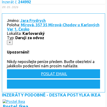
Inzerát č.
244992
09. 05. 2026
Jméno:
Jara Frydrych
Poloha:
Mírová, 357 35 Mírová-Chodov u Karlových
Var 1, Česko
Lokalita:
Karlovarský
Typ:
Daruji za odvoz
×
Upozornění!
Nikdy neposílejte peníze předem. Buďte obezřetní a
jakékoliv podezření nám prosím nahlašte.
POSLAT EMAIL
ZOBRAZIT TELEFON
INZERÁTY PODOBNÉ - DESTKA POSTYLKA IKEA
Postel Ikea