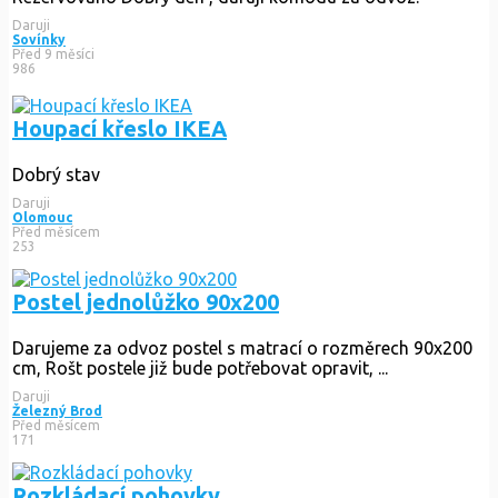
Daruji
Sovínky
Před 9 měsíci
986
Houpací křeslo IKEA
Dobrý stav
Daruji
Olomouc
Před měsícem
253
Postel jednolůžko 90x200
Darujeme za odvoz postel s matrací o rozměrech 90x200
cm, Rošt postele již bude potřebovat opravit, ...
Daruji
Železný Brod
Před měsícem
171
Rozkládací pohovky