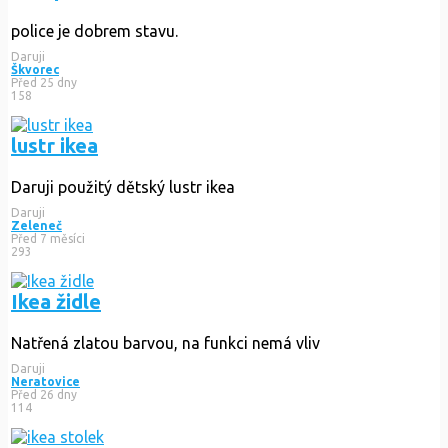
police je dobrem stavu.
Daruji
Škvorec
Před 25 dny
158
lustr ikea
Daruji použitý dětský lustr ikea
Daruji
Zeleneč
Před 7 měsíci
293
Ikea židle
Natřená zlatou barvou, na funkci nemá vliv
Daruji
Neratovice
Před 26 dny
114