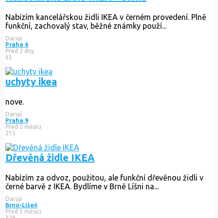
Nabízím kancelářskou židli IKEA v černém provedení. Plně
funkční, zachovalý stav, běžné známky použí...
Daruji
Praha 6
Před 2 dny
63
uchyty ikea
nove.
Daruji
Praha 9
Před 2 měsíci
215
Dřevěná židle IKEA
Nabízím za odvoz, použitou, ale funkční dřevěnou židli v
černé barvě z IKEA. Bydlíme v Brně Líšni na...
Daruji
Brno-Líšeň
Před 3 měsíci
329