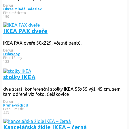
Daruji
Okres Mladá Boleslav
Před měsícem
190
IKEA PAX dveře
IKEA PAX dveře 50x229, včetně pantů.
Daruji
Oslavany
Před 18 dny
122
stolky IKEA
dva starší konferenční stolky IKEA 55x55 výš. 45 cm. sem
tam odřené viz foto. Čelákovice
Daruji
Praha-východ
Před 8 měsíci
443
Kancelářská židle IKEA – černá