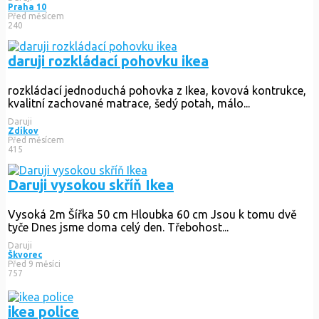
Praha 10
Před měsícem
240
daruji rozkládací pohovku ikea
rozkládací jednoduchá pohovka z Ikea, kovová kontrukce,
kvalitní zachované matrace, šedý potah, málo...
Daruji
Zdíkov
Před měsícem
415
Daruji vysokou skříň Ikea
Vysoká 2m Šířka 50 cm Hloubka 60 cm Jsou k tomu dvě
tyče Dnes jsme doma celý den. Třebohost...
Daruji
Škvorec
Před 9 měsíci
757
ikea police