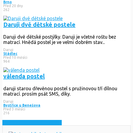
Brno
Před 20 dny
262
Daruji dvě dětské postele
Daruji dvě dětské postýlky. Daruji je včetně roštu bez
matrací. Hnědá postel je ve velmi dobrém stav...
Daruji
Stádlec
Před 10 měsíci
964
válenda postel
daruji starou dřevěnou postel s pružinovou tří dílnou
matrací. prosím psát SMS, díky.
Daruji
Bystřice u Benešova
Před 3 měsíci
216
Zobrazit nejnovější inzeráty