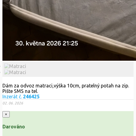
Dám za odvoz matraci,výška 10cm, pratelný potah na zip.
Pište SMS na tel.
Inzerát č.
246425
02. 06. 2026
×
Darováno