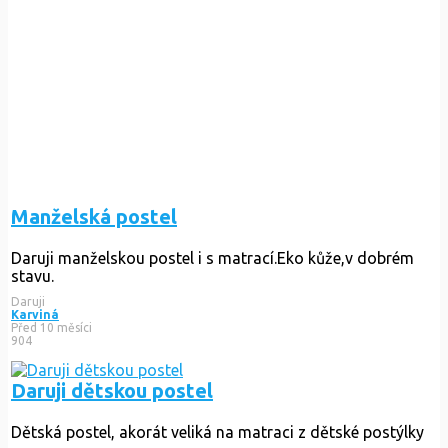
Manželská postel
Daruji manželskou postel i s matrací.Eko kůže,v dobrém
stavu.
Daruji
Karviná
Před 10 měsíci
904
Daruji dětskou postel
Dětská postel, akorát veliká na matraci z dětské postýlky