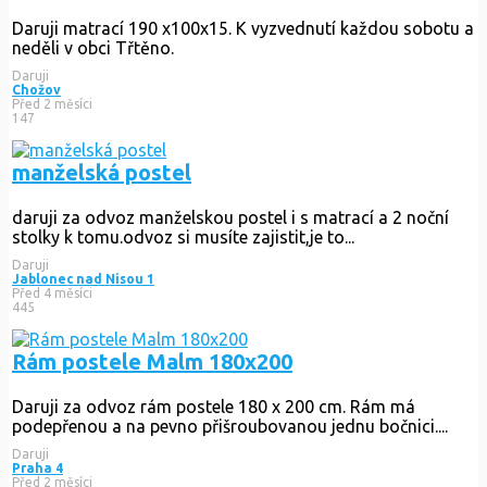
Daruji matrací 190 x100x15. K vyzvednutí každou sobotu a
neděli v obci Třtěno.
Daruji
Chožov
Před 2 měsíci
147
manželská postel
daruji za odvoz manželskou postel i s matrací a 2 noční
stolky k tomu.odvoz si musíte zajistit,je to...
Daruji
Jablonec nad Nisou 1
Před 4 měsíci
445
Rám postele Malm 180x200
Daruji za odvoz rám postele 180 x 200 cm. Rám má
podepřenou a na pevno přišroubovanou jednu bočnici....
Daruji
Praha 4
Před 2 měsíci