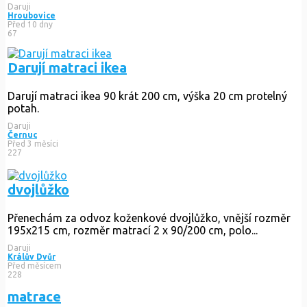
Daruji
Hroubovice
Před 10 dny
67
Darují matraci ikea
Darují matraci ikea 90 krát 200 cm, výška 20 cm protelný
potah.
Daruji
Černuc
Před 3 měsíci
227
dvojlůžko
Přenechám za odvoz koženkové dvojlůžko, vnější rozměr
195x215 cm, rozměr matrací 2 x 90/200 cm, polo...
Daruji
Králův Dvůr
Před měsícem
228
matrace