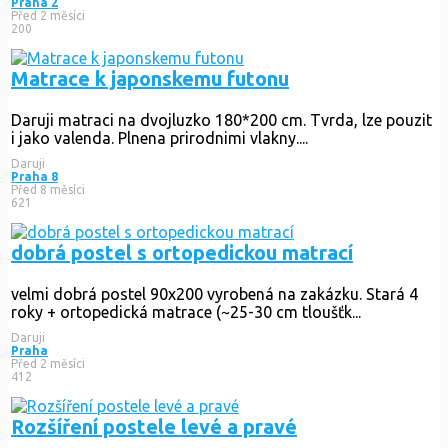
Praha 2
Před 2 měsíci
200
Matrace k japonskemu futonu
Daruji matraci na dvojluzko 180*200 cm. Tvrda, lze pouzit
i jako valenda. Plnena prirodnimi vlakny....
Daruji
Praha 8
Před 8 měsíci
621
dobrá postel s ortopedickou matrací
velmi dobrá postel 90x200 vyrobená na zakázku. Stará 4
roky + ortopedická matrace (~25-30 cm tloušťk...
Daruji
Praha
Před 2 měsíci
412
Rozšíření postele levé a pravé