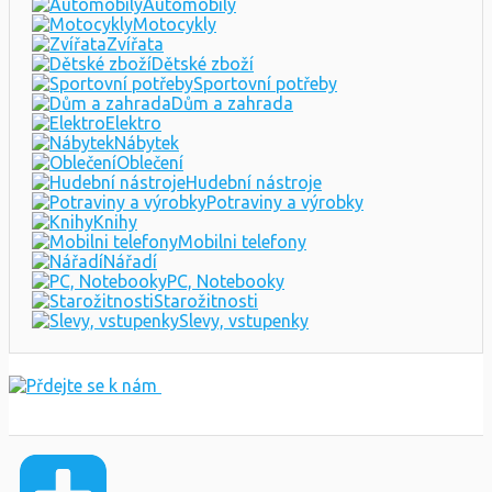
Automobily
Motocykly
Zvířata
Dětské zboží
Sportovní potřeby
Dům a zahrada
Elektro
Nábytek
Oblečení
Hudební nástroje
Potraviny a výrobky
Knihy
Mobilni telefony
Nářadí
PC, Notebooky
Starožitnosti
Slevy, vstupenky