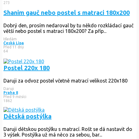
273
Shanim gauč nebo postel s matraci 180x200
Dobrý den, prosím nedaroval by tu někdo rozkládací gauč
větší nebo postel s matraci 180x200? Za příp...
Hledám
Česká Lípa
Před 11 dny
64
Postel 220x 180
Daruji za odvoz postel včetně matrací velikost 220x180
Daruji
Praha 8
Před 9 měsíci
1862
Dětská postýlka
Daruji dětskou postýlku s matrací. Rošt se dá nastavit do
3 výšek. Postýlka už má něco za sebou, bar...