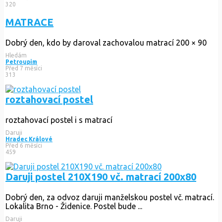
320
MATRACE
Dobrý den, kdo by daroval zachovalou matrací 200 × 90
Hledám
Petroupim
Před 7 měsíci
313
roztahovací postel
roztahovací postel i s matrací
Daruji
Hradec Králové
Před 6 měsíci
459
Daruji postel 210X190 vč. matrací 200x80
Dobrý den, za odvoz daruji manželskou postel vč. matrací.
Lokalita Brno - Židenice. Postel bude ...
Daruji