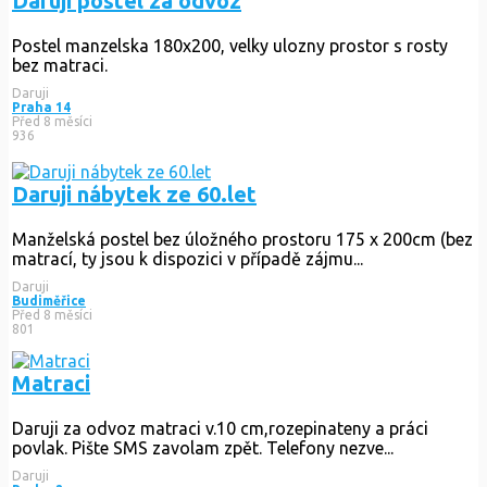
Daruji postel za odvoz
Postel manzelska 180x200, velky ulozny prostor s rosty
bez matraci.
Daruji
Praha 14
Před 8 měsíci
936
Daruji nábytek ze 60.let
Manželská postel bez úložného prostoru 175 x 200cm (bez
matrací, ty jsou k dispozici v případě zájmu...
Daruji
Budiměřice
Před 8 měsíci
801
Matraci
Daruji za odvoz matraci v.10 cm,rozepinateny a práci
povlak. Pište SMS zavolam zpět. Telefony nezve...
Daruji