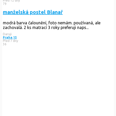
Před 12 dny
79
manželská postel Blanař
modrá barva čalounění, foto nemám. používaná, ale
zachovalá. 2 ks matrací 3 roky preferuji naps...
Daruji
Praha 15
Před 7 dny
36