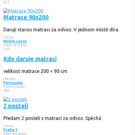
613
Matrace 90x200
Daruji starou matraci za odvoz. V jednom místě díra.
Daruji
Mokré Lazce
Před 10 měsíci
544
Kdo daruje matraci
velikost matrace 200 × 90 cm
Hledám
Petroupim
Před 8 měsíci
480
2 posteli
Předam 2 posteli s matrací za odvoz. Spěchá
Daruji
Praha 3
Před měsícem