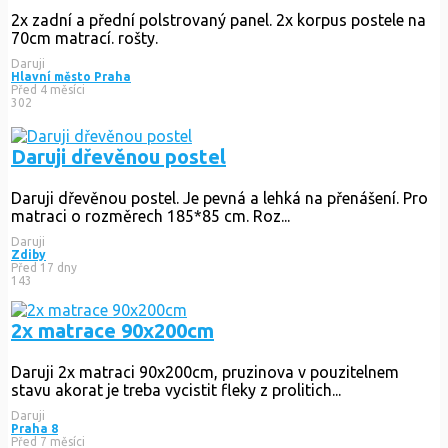
2x zadní a přední polstrovaný panel. 2x korpus postele na
70cm matrací. rošty.
Daruji
Hlavní město Praha
Před 4 měsíci
302
Daruji dřevěnou postel
Daruji dřevěnou postel. Je pevná a lehká na přenášení. Pro
matraci o rozměrech 185*85 cm. Roz...
Daruji
Zdiby
Před 17 dny
143
2x matrace 90x200cm
Daruji 2x matraci 90x200cm, pruzinova v pouzitelnem
stavu akorat je treba vycistit fleky z prolitich...
Daruji
Praha 8
Před 7 měsíci