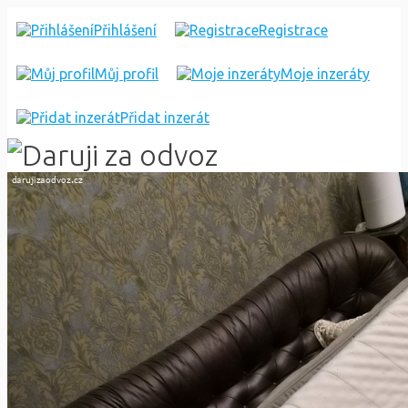
MATRACI
Přihlášení
Registrace
Můj profil
Moje inzeráty
Přidat inzerát