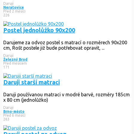
Daruji
Neratovice
Před 2 měsíci
226
Postel jednolůžko 90x200
Darujeme za odvoz postel s matrací o rozměrech 90x200
cm, Rošt postele již bude potřebovat opravit, ...
Daruji
Železný Brod
Před měsícem
171
Daruji starší matraci
Daruji používanou matraci v modré barvě, rozměry 185cm
x 80 cm (jednolůžko)
Daruji
Brno-město
Před 6 měsíci
263