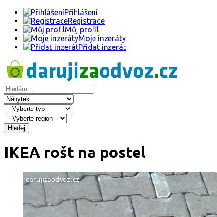
Přihlášení
Registrace
Můj profil
Moje inzeráty
Přidat inzerát
Hledej
IKEA rošt na postel