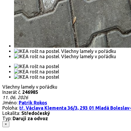
Všechny lamely v pořádku
Inzerát č.
246985
11. 06. 2026
Jméno:
Patrik Rokos
Poloha:
tř. Václava Klementa 36/3, 293 01 Mladá Boleslav-
Lokalita:
Středočeský
Typ:
Daruji za odvoz
×