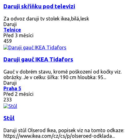
Daruji skříňku pod televizi
Za odvoz daruji tv stolek ikea,bilá,lesk
Daruji
Telnice
Před 3 měsíci
459
Daruji gauč IKEA Tidafors
Gauč v dobrém stavu, kromě poškození od kočky viz.
obrázky. Je v celku: šířka: 190 cm hloubka: 95...
Daruji
Praha 5
Před 2 měsíci
233
Stůl
Daruji stůl Olserod Ikea, popisek viz na tomto odkaze:
https://www.ikea.com/cz/cs/p/olseroed-odklada...