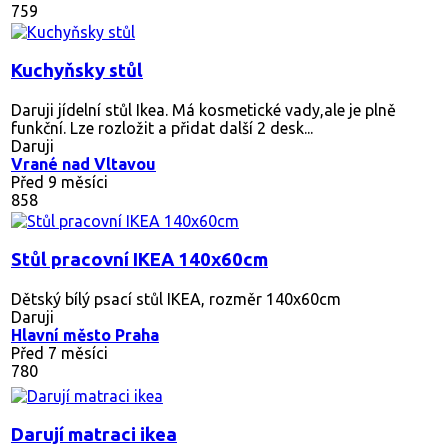
759
Kuchyňsky stůl
Daruji jídelní stůl Ikea. Má kosmetické vady,ale je plně
funkční. Lze rozložit a přidat další 2 desk...
Daruji
Vrané nad Vltavou
Před 9 měsíci
858
Stůl pracovní IKEA 140x60cm
Dětský bílý psací stůl IKEA, rozměr 140x60cm
Daruji
Hlavní město Praha
Před 7 měsíci
780
Darují matraci ikea