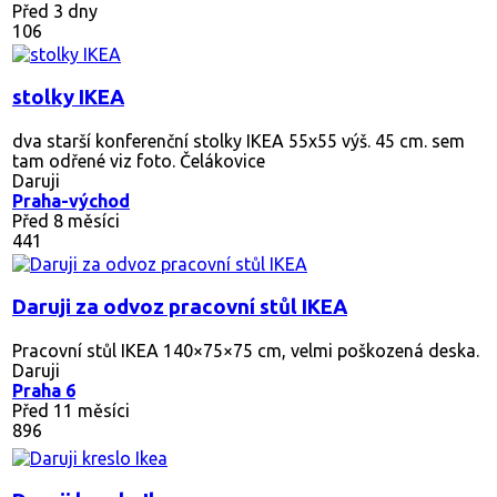
Před 3 dny
106
stolky IKEA
dva starší konferenční stolky IKEA 55x55 výš. 45 cm. sem
tam odřené viz foto. Čelákovice
Daruji
Praha-východ
Před 8 měsíci
441
Daruji za odvoz pracovní stůl IKEA
Pracovní stůl IKEA 140×75×75 cm, velmi poškozená deska.
Daruji
Praha 6
Před 11 měsíci
896