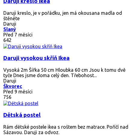
Daruji kreslo Ikea
Daruji kreslo, je v pořádku, jen má okousana madla od
štěněte
Daruji
Slaný
Před 7 měsíci
642
Daruji vysokou skříň Ikea
Vysoká 2m Šířka 50 cm Hloubka 60 cm Jsou k tomu dvě
tyče Dnes jsme doma celý den. Třebohost...
Daruji
Škvorec
Před 9 měsíci
756
Dětská postel
Rám dětské postele ikea s roštem bez matrace. Poříčí nad
Sázavou. Daruji za odvoz.