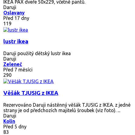
IKEA PAX dveře 50x229, včetně pantů.
Daruji
Oslavany
Před 17 dny
119
lustr ikea
Daruji použitý dětský lustr ikea
Daruji
Zeleneč
Před 7 měsíci
290
Věšák TJUSIG z IKEA
Rezervováno
Daruji nástěnný věšák TJUSIG z IKEA. z jedné
strany je od předchozích majitelů šroubek (viz foto). ...
Daruji
Kolín
Před 5 dny
83