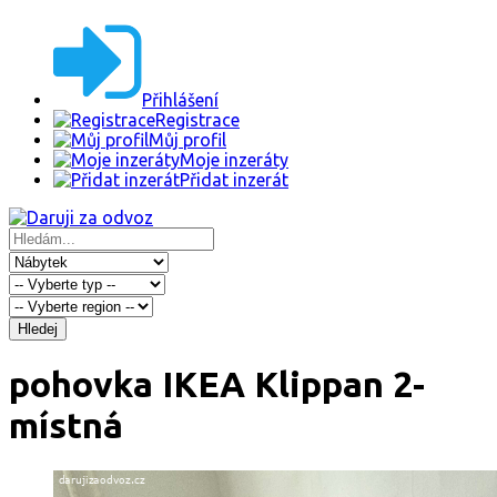
Přihlášení
Registrace
Můj profil
Moje inzeráty
Přidat inzerát
Hledej
pohovka IKEA Klippan 2-
místná