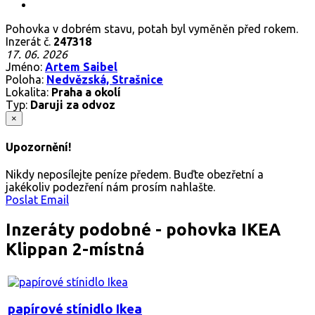
Pohovka v dobrém stavu, potah byl vyměněn před rokem.
Inzerát č.
247318
17. 06. 2026
Jméno:
Artem Saibel
Poloha:
Nedvězská, Strašnice
Lokalita:
Praha a okolí
Typ:
Daruji za odvoz
×
Upozornění!
Nikdy neposílejte peníze předem. Buďte obezřetní a
jakékoliv podezření nám prosím nahlašte.
Poslat Email
Inzeráty podobné - pohovka IKEA
Klippan 2-místná
papírové stínidlo Ikea