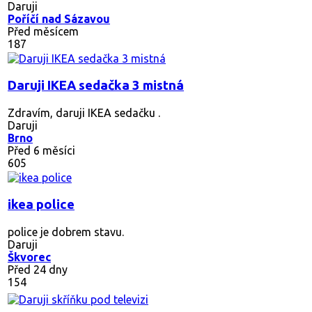
Daruji
Poříčí nad Sázavou
Před měsícem
187
Daruji IKEA sedačka 3 mistná
Zdravím, daruji IKEA sedačku .
Daruji
Brno
Před 6 měsíci
605
ikea police
police je dobrem stavu.
Daruji
Škvorec
Před 24 dny
154