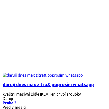
daruji dnes max zitra& poprosím whatsapp
kvalitní masivní židle IKEA, jen chybí sroubky
Daruji
Praha 3
Před 7 měsíci