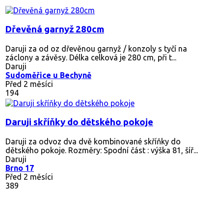
Dřevěná garnyž 280cm
Daruji za od oz dřevěnou garnyž / konzoly s tyčí na
záclony a závěsy. Délka celková je 280 cm, při t...
Daruji
Sudoměřice u Bechyně
Před 2 měsíci
194
Daruji skříňky do dětského pokoje
Daruji za odvoz dva dvě kombinované skříňky do
dětského pokoje. Rozměry: Spodní část : výška 81, šíř...
Daruji
Brno 17
Před 2 měsíci
389