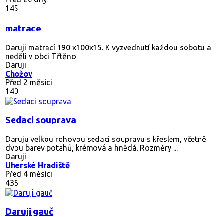
145
matrace
Daruji matrací 190 x100x15. K vyzvednutí každou sobotu a
neděli v obci Třtěno.
Daruji
Chožov
Před 2 měsíci
140
Sedaci souprava
Daruju velkou rohovou sedací soupravu s křeslem, včetně
dvou barev potahů, krémová a hnědá. Rozměry ...
Daruji
Uherské Hradiště
Před 4 měsíci
436
Daruji gauč