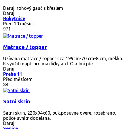
Daruji rohový gauč s křeslem
Daruji
Rokytnice
Před 10 měsíci
971
Matrace / topper
Užívaná matrace / topper cca 199cm-70 cm-8 cm, měkká.
K využití např. pro mazlíčky atd. Osobní pře...
Daruji
Praha 11
Před měsícem
84
Satni skrin
Satni skrin, 220x94x60, buk,posuvne dvere, rozebrano,
police uvnitr dodelana,
Daruji
Senice