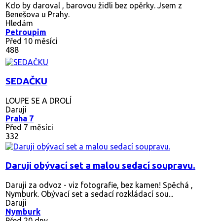
Kdo by daroval , barovou židli bez opěrky. Jsem z
Benešova u Prahy.
Hledám
Petroupim
Před 10 měsíci
488
SEDAČKU
LOUPE SE A DROLÍ
Daruji
Praha 7
Před 7 měsíci
332
Daruji obývací set a malou sedací soupravu.
Daruji za odvoz - viz fotografie, bez kamen! Spěchá ,
Nymburk. Obývací set a sedací rozkládací sou...
Daruji
Nymburk
Před 20 dny