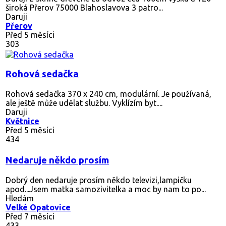
široká Přerov 75000 Blahoslavova 3 patro...
Daruji
Přerov
Před 5 měsíci
303
Rohová sedačka
Rohová sedačka 370 x 240 cm, modulární. Je používaná,
ale ještě může udělat službu. Vyklízím byt....
Daruji
Květnice
Před 5 měsíci
434
Nedaruje někdo prosím
Dobrý den nedaruje prosím někdo televizi,lampičku
apod...Jsem matka samozivitelka a moc by nam to po...
Hledám
Velké Opatovice
Před 7 měsíci
433