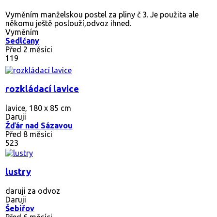
Vyměním manželskou postel za pliny č 3. Je použita ale
někomu ještě poslouží,odvoz ihned.
Vyměním
Sedlčany
Před 2 měsíci
119
rozkládací lavice
lavice, 180 x 85 cm
Daruji
Žďár nad Sázavou
Před 8 měsíci
523
lustry
daruji za odvoz
Daruji
Šebířov
Před 6 měsíci