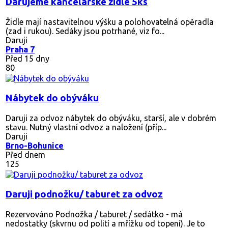
Darujeme kancelářské židle 5ks
Židle mají nastavitelnou výšku a polohovatelná opěradla
(zad i rukou). Sedáky jsou potrhané, viz fo...
Daruji
Praha 7
Před 15 dny
80
Nábytek do obýváku
Daruji za odvoz nábytek do obýváku, starší, ale v dobrém
stavu. Nutný vlastní odvoz a naložení (příp...
Daruji
Brno-Bohunice
Před dnem
125
Daruji podnožku/ taburet za odvoz
Rezervováno
Podnožka / taburet / sedátko - má
nedostatky (skvrnu od polití a mřížku od topení). Je to