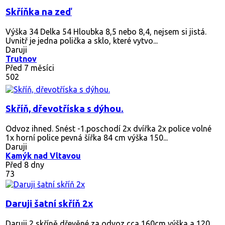
Skříňka na zeď
Výška 34 Delka 54 Hloubka 8,5 nebo 8,4, nejsem si jistá.
Uvnitř je jedna polička a sklo, které vytvo...
Daruji
Trutnov
Před 7 měsíci
502
Skříň, dřevotříska s dýhou.
Odvoz ihned. Snést -1.poschodí 2x dvířka 2x police volné
1x horní police pevná šířka 84 cm výška 150...
Daruji
Kamýk nad Vltavou
Před 8 dny
73
Daruji šatní skříň 2x
Daruji 2 skříně dřevěné za odvoz cca 160cm výška a 120