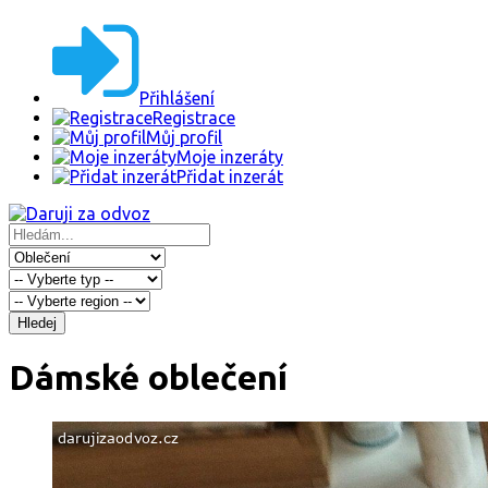
Přihlášení
Registrace
Můj profil
Moje inzeráty
Přidat inzerát
Hledej
Dámské oblečení