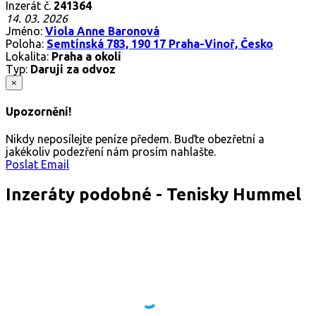
Inzerát č.
241364
14. 03. 2026
Jméno:
Viola Anne Baronová
Poloha:
Semtínská 783, 190 17 Praha-Vinoř, Česko
Lokalita:
Praha a okolí
Typ:
Daruji za odvoz
×
Upozornění!
Nikdy neposílejte peníze předem. Buďte obezřetní a
jakékoliv podezření nám prosím nahlašte.
Poslat Email
Inzeráty podobné - Tenisky Hummel