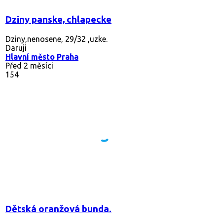
Dziny panske, chlapecke
Dziny,nenosene, 29/32 ,uzke.
Daruji
Hlavní město Praha
Před 2 měsíci
154
Dětská oranžová bunda.