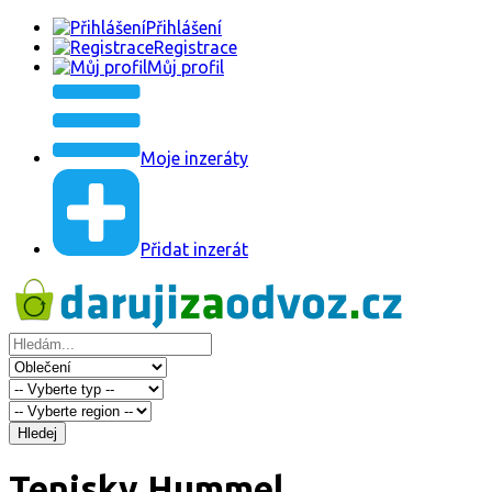
Přihlášení
Registrace
Můj profil
Moje inzeráty
Přidat inzerát
Hledej
Tenisky Hummel