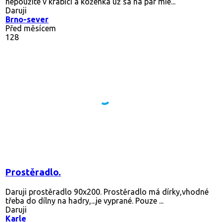
nepoužité v krabici a koženka už sa na pár mie...
Daruji
Brno-sever
Před měsícem
128
Prostěradlo.
Daruji prostěradlo 90x200. Prostěradlo má dírky,vhodné
třeba do dílny na hadry,...je vyprané. Pouze ...
Daruji
Karle