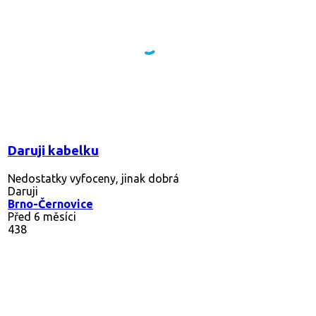
Daruji kabelku
Nedostatky vyfoceny, jinak dobrá
Daruji
Brno-Černovice
Před 6 měsíci
438