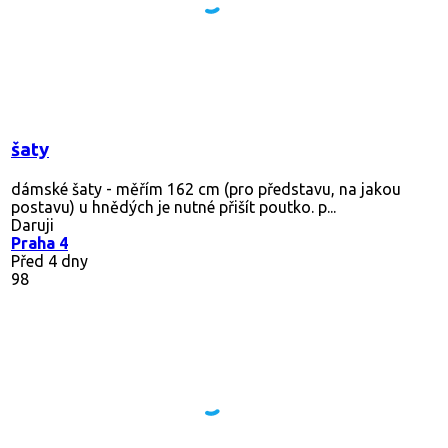
šaty
dámské šaty - měřím 162 cm (pro představu, na jakou
postavu) u hnědých je nutné přišít poutko. p...
Daruji
Praha 4
Před 4 dny
98