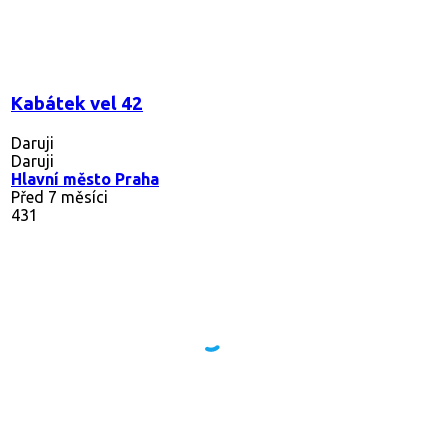
Kabátek vel 42
Daruji
Daruji
Hlavní město Praha
Před 7 měsíci
431