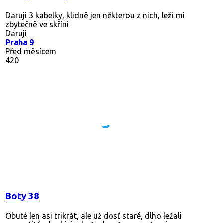
Daruji 3 kabelky, klidně jen některou z nich, leží mi
zbytečně ve skříni
Daruji
Praha 9
Před měsícem
420
Boty 38
Obuté len asi trikrát, ale už dosť staré, dlho ležali