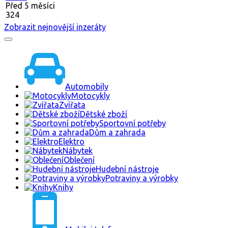
Před 5 měsíci
324
Zobrazit nejnovější inzeráty
Automobily
Motocykly
Zvířata
Dětské zboží
Sportovní potřeby
Dům a zahrada
Elektro
Nábytek
Oblečení
Hudební nástroje
Potraviny a výrobky
Knihy