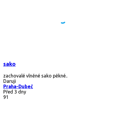
sako
zachovalé vlněné sako pěkné..
Daruji
Praha-Dubeč
Před 3 dny
91