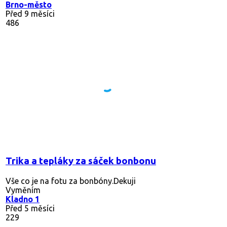
Brno-město
Před 9 měsíci
486
Trika a tepláky za sáček bonbonu
Vše co je na fotu za bonbóny.Dekuji
Vyměním
Kladno 1
Před 5 měsíci
229