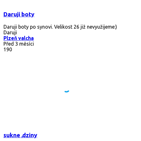
Daruji boty
Daruji boty po synovi. Velikost 26 již nevyužijeme:)
Daruji
Plzeň valcha
Před 3 měsíci
190
sukne ,dziny