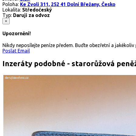
Poloha:
Ke Zvoli 311, 252 41 Dolní Břežany, Česko
Lokalita:
Středočeský
Typ:
Daruji za odvoz
×
Upozornění!
Nikdy neposílejte peníze předem. Buďte obezřetní a jakékoli
Poslat Email
Inzeráty podobné - starorůžová pen