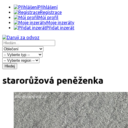
Přihlášení
Registrace
Můj profil
Moje inzeráty
Přidat inzerát
Hledej
starorůžová peněženka