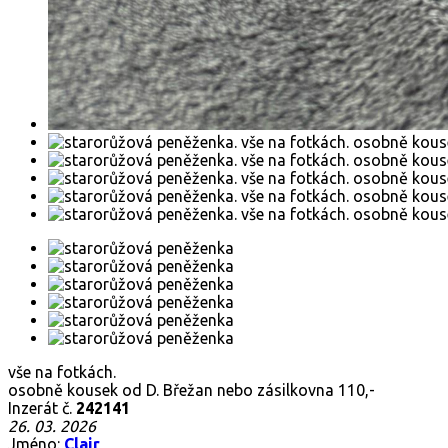
vše na fotkách.
osobně kousek od D. Břežan nebo zásilkovna 110,-
Inzerát č.
242141
26. 03. 2026
Jméno:
Clair