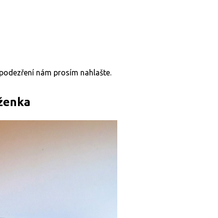
v podezření nám prosím nahlašte.
ěženka