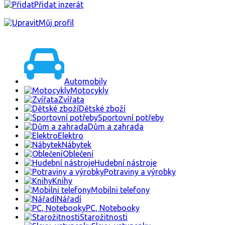
Přidat inzerát
Můj profil
Automobily
Motocykly
Zvířata
Dětské zboží
Sportovní potřeby
Dům a zahrada
Elektro
Nábytek
Oblečení
Hudební nástroje
Potraviny a výrobky
Knihy
Mobilni telefony
Nářadí
PC, Notebooky
Starožitnosti