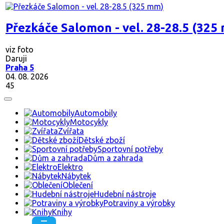
Přezkáče Salomon - vel. 28-28.5 (325
viz foto
Daruji
Praha 5
04. 08. 2026
45
Automobily
Motocykly
Zvířata
Dětské zboží
Sportovní potřeby
Dům a zahrada
Elektro
Nábytek
Oblečení
Hudební nástroje
Potraviny a výrobky
Knihy