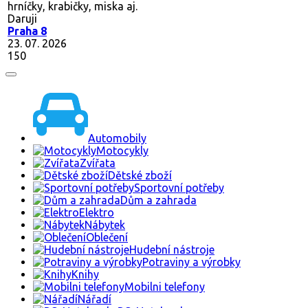
hrníčky, krabičky, miska aj.
Daruji
Praha 8
23. 07. 2026
150
Automobily
Motocykly
Zvířata
Dětské zboží
Sportovní potřeby
Dům a zahrada
Elektro
Nábytek
Oblečení
Hudební nástroje
Potraviny a výrobky
Knihy
Mobilni telefony
Nářadí