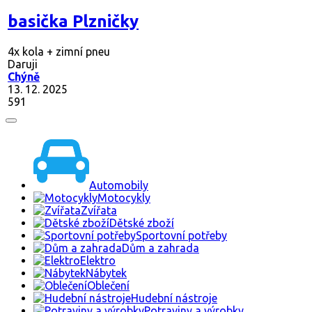
basička Plzničky
4x kola + zimní pneu
Daruji
Chýně
13. 12. 2025
591
Automobily
Motocykly
Zvířata
Dětské zboží
Sportovní potřeby
Dům a zahrada
Elektro
Nábytek
Oblečení
Hudební nástroje
Potraviny a výrobky