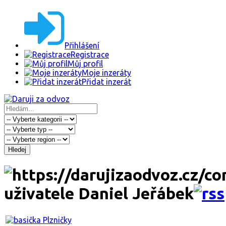
Přihlášení
Registrace
Můj profil
Moje inzeráty
Přidat inzerát
Hledej
uživatele Daniel Jeřábek