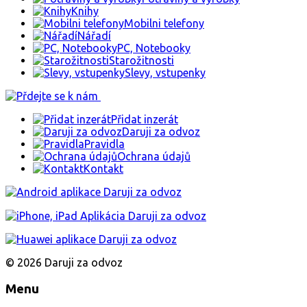
Knihy
Mobilni telefony
Nářadí
PC, Notebooky
Starožitnosti
Slevy, vstupenky
Přidat inzerát
Daruji za odvoz
Pravidla
Ochrana údajů
Kontakt
© 2026 Daruji za odvoz
Menu