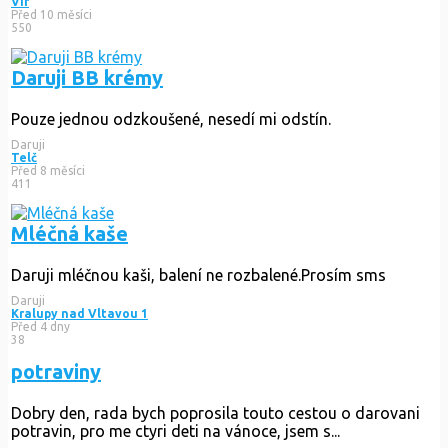
Vír
Před 10 měsíci
550
Daruji BB krémy
Pouze jednou odzkoušené, nesedí mi odstín.
Daruji
Telč
Před 8 měsíci
411
Mléčná kaše
Daruji mléčnou kaši, balení ne rozbalené.Prosím sms
Daruji
Kralupy nad Vltavou 1
Před 4 dny
38
potraviny
Dobry den, rada bych poprosila touto cestou o darovani
potravin, pro me ctyri deti na vánoce, jsem s...