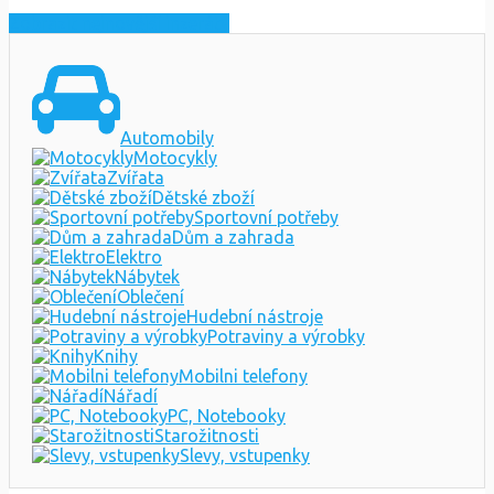
Zobrazit nejnovější inzeráty
Automobily
Motocykly
Zvířata
Dětské zboží
Sportovní potřeby
Dům a zahrada
Elektro
Nábytek
Oblečení
Hudební nástroje
Potraviny a výrobky
Knihy
Mobilni telefony
Nářadí
PC, Notebooky
Starožitnosti
Slevy, vstupenky