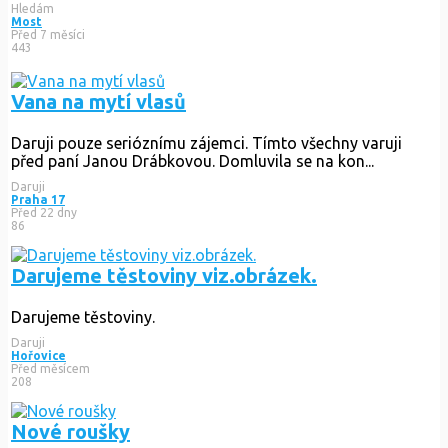
Hledám
Most
Před 7 měsíci
443
Vana na mytí vlasů
Daruji pouze serióznímu zájemci. Tímto všechny varuji
před paní Janou Drábkovou. Domluvila se na kon...
Daruji
Praha 17
Před 22 dny
86
Darujeme těstoviny viz.obrázek.
Darujeme těstoviny.
Daruji
Hořovice
Před měsícem
208
Nové roušky