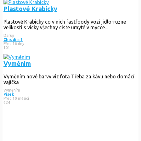
Plastové Krabicky
Plastové Krabicky co v nich fastfoody vozi jidlo-ruzne
velikosti s vicky všechny ciste umyté v mycce...
Daruji
Chrudim 1
Před 16 dny
101
Vyměním
Vyměním nové barvy viz fota Třeba za kávu nebo domácí
vajíčka
Vyměním
Písek
Před 10 měsíci
624