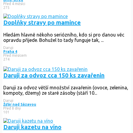
Před 4 měsíci
275
Doplňky stravy po mamince
Hledám hlavně někoho seriózního, kdo si pro danou věc
opravdu přijede. Bohužel to tady funguje tak, ...
Daruji
Praha 4
Před měsícem
274
Daruji za odvoz cca 150 ks zavařenin
Daruji za odvoz větší množství zavařenin (ovoce, zelenina,
kompoty, džemy) ze staré zásoby (stáří 10...
Daruji
Žďár nad Sázavou
Před 8 dny
101
Daruji kazetu na víno