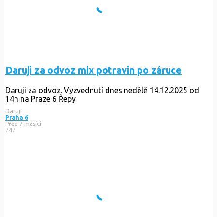
Daruji za odvoz mix potravin po záruce
Daruji za odvoz. Vyzvednutí dnes nedělě 14.12.2025 od
14h na Praze 6 Řepy
Daruji
Praha 6
Před 7 měsíci
747