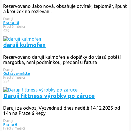
Rezervováno
Jako nová, obsahuje otvírák, teploměr, špunt
a kroužek na rozlevani.
Daruji
Praha 18
Před 6 měsíci
490
daruji kulmofen
Rezervováno
daruji kulmofen a doplňky do vlasů potěší
margotka, není podmínkou, předání u futura
Daruji
Ostrava-město
Před 7 měsíci
554
Daruji fittness výrobky po záruce
Daruji za odvoz. Vyzvednutí dnes nedělě 14.12.2025 od
14h na Praze 6 Řepy
Daruji
Praha 6
Před 7 měsíci