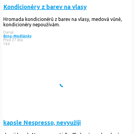
Kondicionéry z barev na vlasy
Hromada kondicionérů z barev na vlasy, medová vůně,
kondicionéry nepoužívám.
Daruji
Brno-Medlánky
Před 27 dny
184
kapsle Nespresso, nevyužiji