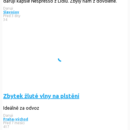
daruji kapsle Nespresso z Lidlu. Zbyly nám z dovolené.
Daruji
Slavošov
Před 3 dny
34
Zbytek žluté vlny na plstění
Ideálně za odvoz
Daruji
Praha-východ
Před 7 měsíci
417