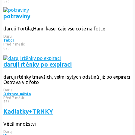
526
potraviny
daruji Tortila,Hami kaše, čaje vše co je na fotce
Daruji
Tábor
Před 7 měsíci
629
daruji rtěnky po expiraci
daruji rtěnky tmavších, velmi sytych odstínů již po expiraci
Ostrava viz foto
Daruji
Ostrava-město
Před 7 měsíci
556
Kadlatky+TRNKY
Větší množství
Daruji