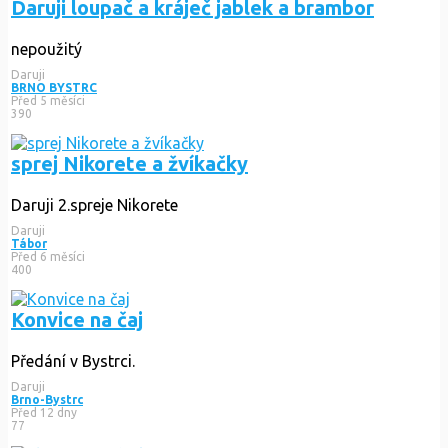
Daruji loupač a kráječ jablek a brambor
nepoužitý
Daruji
BRNO BYSTRC
Před 5 měsíci
390
sprej Nikorete a žvíkačky
Daruji 2.spreje Nikorete
Daruji
Tábor
Před 6 měsíci
400
Konvice na čaj
Předání v Bystrci.
Daruji
Brno-Bystrc
Před 12 dny
77