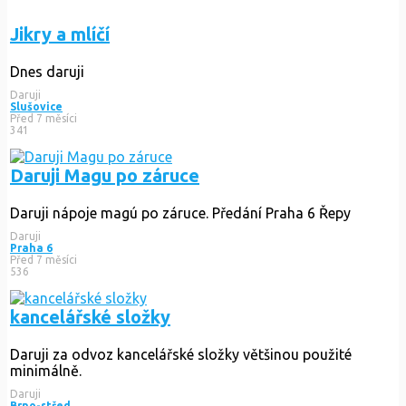
Jikry a mlíčí
Dnes daruji
Daruji
Slušovice
Před 7 měsíci
341
Daruji Magu po záruce
Daruji nápoje magú po záruce. Předání Praha 6 Řepy
Daruji
Praha 6
Před 7 měsíci
536
kancelářské složky
Daruji za odvoz kancelářské složky většinou použité
minimálně.
Daruji
Brno-střed