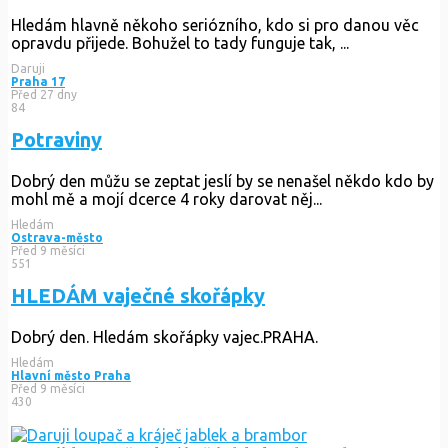
Hledám hlavně někoho seriózního, kdo si pro danou věc
opravdu přijede. Bohužel to tady funguje tak, ...
Daruji
Praha 17
Před 27 dny
84
Potraviny
Dobrý den můžu se zeptat jeslí by se nenašel někdo kdo by
mohl mě a mojí dcerce 4 roky darovat něj...
Hledám
Ostrava-město
Před 9 měsíci
551
HLEDÁM vaječné skořápky
Dobrý den. Hledám skořápky vajec.PRAHA.
Hledám
Hlavní město Praha
Před 9 měsíci
430