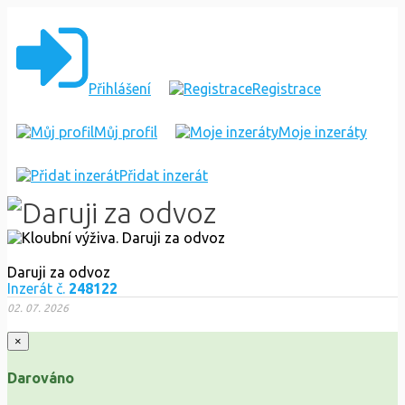
KLOUBNÍ
VÝŽIVA
Přihlášení
Registrace
Můj profil
Moje inzeráty
Přidat inzerát
Daruji za odvoz
Inzerát č.
248122
02. 07. 2026
×
Darováno