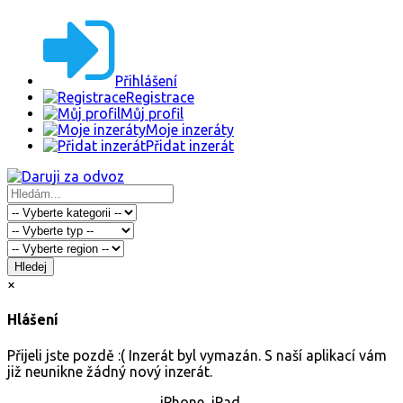
Přihlášení
Registrace
Můj profil
Moje inzeráty
Přidat inzerát
Hledej
×
Hlášení
Přijeli jste pozdě :( Inzerát byl vymazán. S naší aplikací vám
již neunikne žádný nový inzerát.
iPhone, iPad.