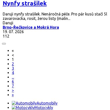
Nynfy strašilek
Daruji nynfy strašilek. Nenáročná péče. Pro pár kusů stačí 5l
zavarovacka, rosit, žerou listy (malin...
Daruji
Brno-Řečkovice a Mokrá Hora
19. 07. 2026
112
«
<
1
2
3
4
...
6
7
>
»
Automobily
Motocykly