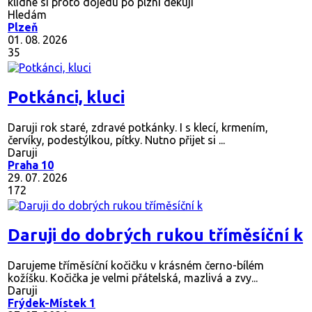
klidne si proto dojedu po plzni dekuji
Hledám
Plzeň
01. 08. 2026
35
Potkánci, kluci
Daruji rok staré, zdravé potkánky. I s klecí, krmením,
červíky, podestýlkou, pítky. Nutno přijet si ...
Daruji
Praha 10
29. 07. 2026
172
Daruji do dobrých rukou tříměsíční k
Darujeme tříměsíční kočičku v krásném černo-bílém
kožíšku. Kočička je velmi přátelská, mazlivá a zvy...
Daruji
Frýdek-Místek 1