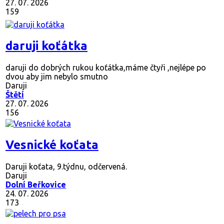
27. 07. 2026
159
daruji koťátka
daruji do dobrých rukou koťátka,máme čtyři ,nejlépe po
dvou aby jim nebylo smutno
Daruji
Štětí
27. 07. 2026
156
Vesnické koťata
Daruji koťata, 9.týdnu, odčervená.
Daruji
Dolní Beřkovice
24. 07. 2026
173