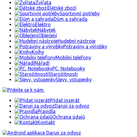
Zvířata
Dětské zboží
Sportovní potřeby
Dům a zahrada
Elektro
Nábytek
Oblečení
Hudební nástroje
Potraviny a výrobky
Knihy
Mobilni telefony
Nářadí
PC, Notebooky
Starožitnosti
Slevy, vstupenky
Přidat inzerát
Daruji za odvoz
Pravidla
Ochrana údajů
Kontakt