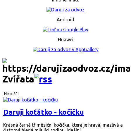
Android
Huawei
Zvířata
Nejbližší
Daruji koťátko - kočičku
Krásná černá tříměsíční kočička, která je hravá, mazlivá a
čistotná hledá milující rodinu. Ideální ...