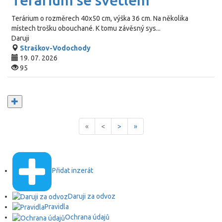
Terárium se světlem
Terárium o rozměrech 40x50 cm, výška 36 cm. Na několika
místech trošku obouchané. K tomu závěsný sys...
Daruji
Straškov-Vodochody
19. 07. 2026
95
«
<
>
»
Přidat inzerát
Daruji za odvoz
Pravidla
Ochrana údajů