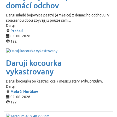
domácí odchov
Daruji mladé bojovnice pestré (4 měsíce) z domácího odchovu. V
současnou dobu zbývaji již pouze sami...
Daruji
Praha 5
03. 08. 2026
122
Daruji kocourka
vykastrovany
Daruji kocourka po kastraci cca 7 mesicu stary. Mily, pritulny.
Daruji
Mokrá-Horákov
02. 08. 2026
127