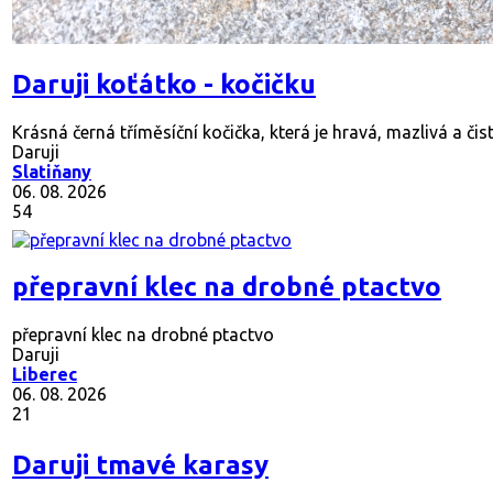
Daruji koťátko - kočičku
Krásná černá tříměsíční kočička, která je hravá, mazlivá a čisto
Daruji
Slatiňany
06. 08. 2026
54
přepravní klec na drobné ptactvo
přepravní klec na drobné ptactvo
Daruji
Liberec
06. 08. 2026
21
Daruji tmavé karasy