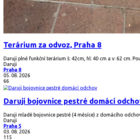
Terárium za odvoz, Praha 8
Daruji plně funkční terárium š: 42cm, hl: 40 cm a v: 62 cm. Po
Daruji
Praha 8
05. 08. 2026
66
Daruji bojovnice pestré domácí odcho
Daruji mladé bojovnice pestré (4 měsíce) z domácího odchov
Daruji
Praha 5
03. 08. 2026
115