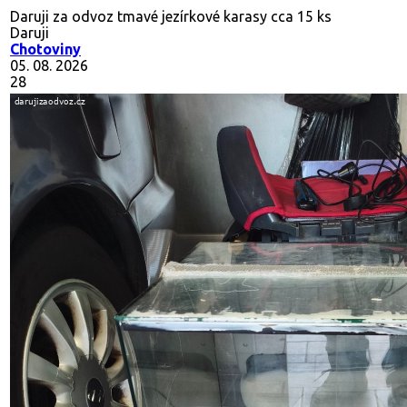
Daruji za odvoz tmavé jezírkové karasy cca 15 ks
Daruji
Chotoviny
05. 08. 2026
28