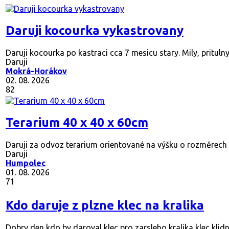
Daruji kocourka vykastrovany
Daruji kocourka po kastraci cca 7 mesicu stary. Mily, pritulny
Daruji
Mokrá-Horákov
02. 08. 2026
82
Terarium 40 x 40 x 60cm
Daruji za odvoz terarium orientované na výšku o rozměrech 40
Daruji
Humpolec
01. 08. 2026
71
Kdo daruje z plzne klec na kralika
Dobry den kdo by daroval klec pro zarsleho kralika klec klidn