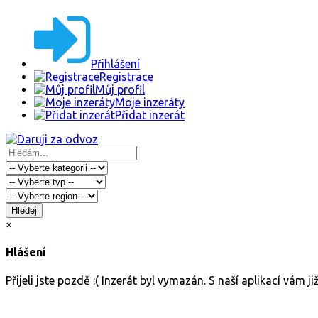
Přihlášení
Registrace
Můj profil
Moje inzeráty
Přidat inzerát
Hledej
×
Hlášení
Přijeli jste pozdě :( Inzerát byl vymazán. S naší aplikací vám 