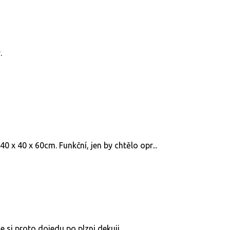
.
 x 40 x 60cm. Funkční, jen by chtělo opr...
e si proto dojedu po plzni dekuji