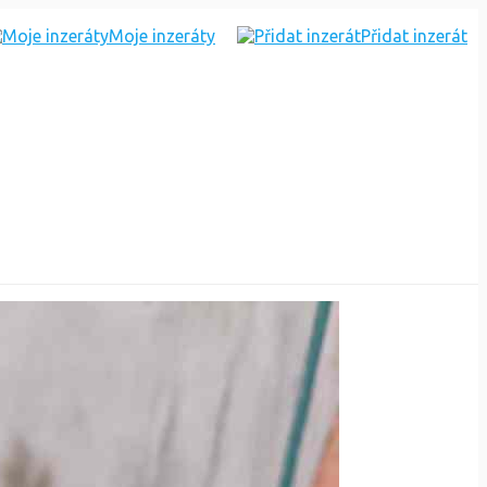
Moje inzeráty
Přidat inzerát