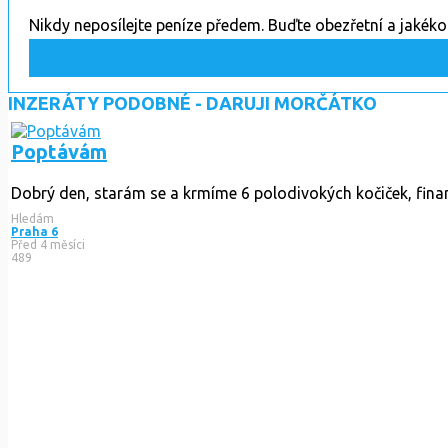
Nikdy neposílejte peníze předem. Buďte obezřetní a jakék
INZERÁTY PODOBNÉ - DARUJI MORČÁTKO
Poptávám
Dobrý den, starám se a krmíme 6 polodivokých kočiček, finanč
Hledám
Praha 6
Před 4 měsíci
489