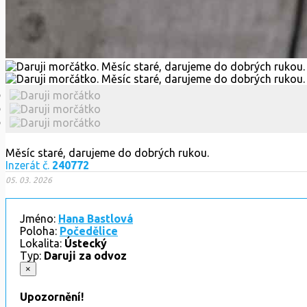
Měsíc staré, darujeme do dobrých rukou.
Inzerát č.
240772
05. 03. 2026
Jméno:
Hana Bastlová
Poloha:
Počedělice
Lokalita:
Ústecký
Typ:
Daruji za odvoz
×
Upozornění!