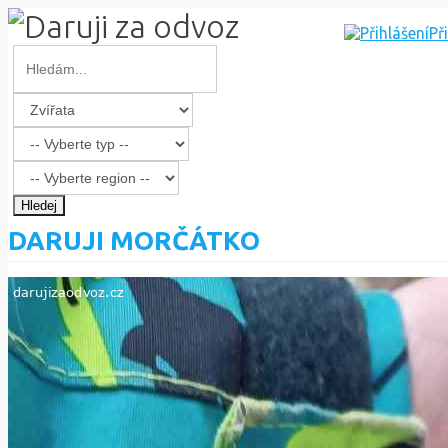
Př
Hledej
DARUJI MORČÁTKO