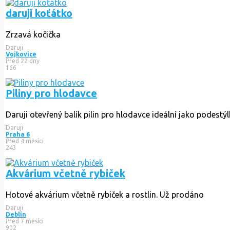
daruji koťátko
Zrzavá kočička
Daruji
Vojkovice
Před 22 dny
166
Piliny pro hlodavce
Daruji otevřený balík pilin pro hlodavce ideální jako podestýlk
Daruji
Praha 6
Před 4 měsíci
243
Akvárium včetně rybiček
Hotové akvárium včetně rybiček a rostlin. Už prodáno
Daruji
Deblín
Před 7 měsíci
902