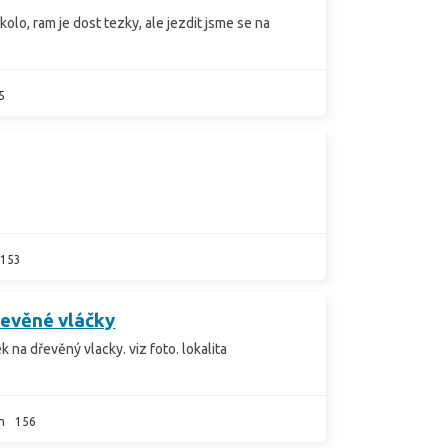
kolo, ram je dost tezky, ale jezdit jsme se na
5
153
řevěné vláčky
 na dřevěný vlacky. viz foto. lokalita
m
156