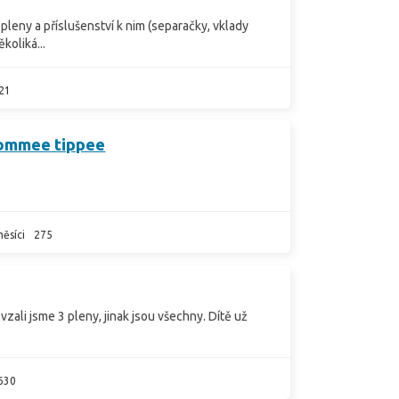
 pleny a příslušenství k nim (separačky, vklady
koliká...
21
Tommee tippee
ěsíci
275
vzali jsme 3 pleny, jinak jsou všechny. Dítě už
630