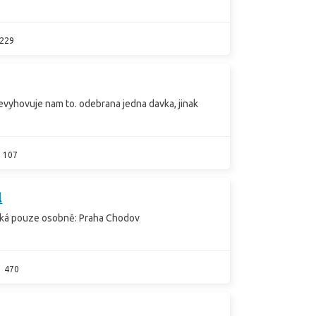
229
evyhovuje nam to. odebrana jedna davka, jinak
107
l
cká pouze osobně: Praha Chodov
470