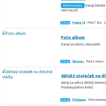
Rezervováno
Daruji Detske 
nem naucili.
Daruji
Praha 10
Před 7 dny
5
Foto album
Daruji za odvoz, nepoužité.
Daruji
Škvorec
Před 3 měsíci
dětský stoleček na d
daruji za odvoz dětský domeček
Prisimasy(okres Kolín)
Daruji
Přišimasy
Před měsíce