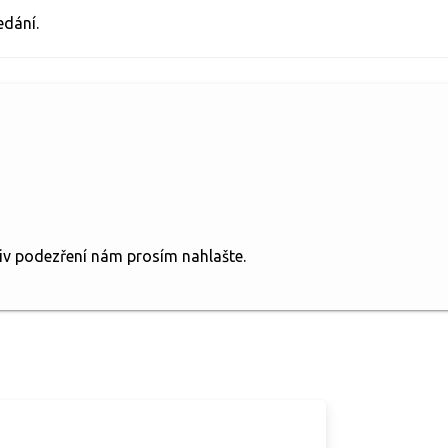
edání.
liv podezření nám prosím nahlašte.