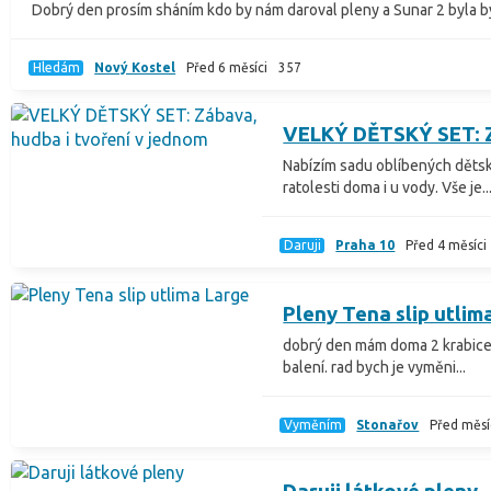
Dobrý den prosím sháním kdo by nám daroval pleny a Sunar 2 byla by
Hledám
Nový Kostel
Před 6 měsíci
357
VELKÝ DĚTSKÝ SET: Zá
Nabízím sadu oblíbených dětsk
ratolesti doma i u vody. Vše je..
Daruji
Praha 10
Před 4 měsíci
Pleny Tena slip utlim
dobrý den mám doma 2 krabice 
balení. rad bych je vyměni...
Vyměním
Stonařov
Před měs