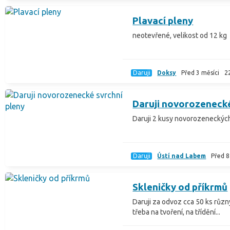
Plavací pleny
neotevřené, velikost od 12 kg
Daruji
Doksy
Před 3 měsíci
2
Daruji novorozenecké
Daruji 2 kusy novorozeneckých
Daruji
Ústí nad Labem
Před 8
Skleničky od příkrmů
Daruji za odvoz cca 50 ks růz
třeba na tvoření, na třídění...