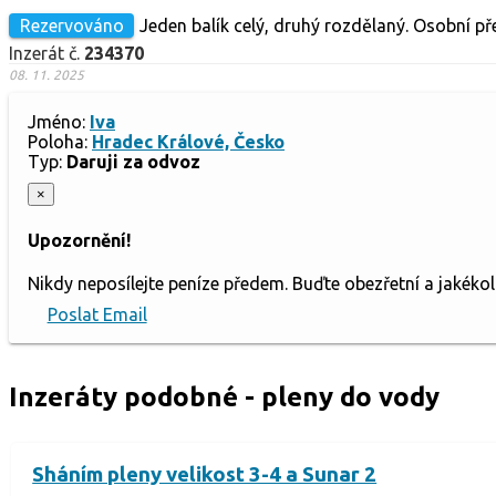
Rezervováno
Jeden balík celý, druhý rozdělaný. Osobní př
Inzerát č.
234370
08. 11. 2025
Jméno:
Iva
Poloha:
Hradec Králové, Česko
Typ:
Daruji za odvoz
×
Upozornění!
Nikdy neposílejte peníze předem. Buďte obezřetní a jakéko
Poslat Email
Inzeráty podobné - pleny do vody
Sháním pleny velikost 3-4 a Sunar 2