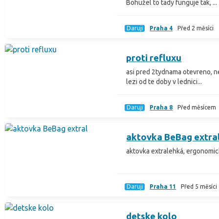
Bohužel to tady funguje tak, ...
Daruji
Praha 4
Před 2 měsíci
proti refluxu
asi pred 2tydnama otevreno, n
lezi od te doby v lednici...
Daruji
Praha 8
Před měsícem
aktovka BeBag extra
aktovka extralehká, ergonomi
Daruji
Praha 11
Před 5 měsíci
detske kolo