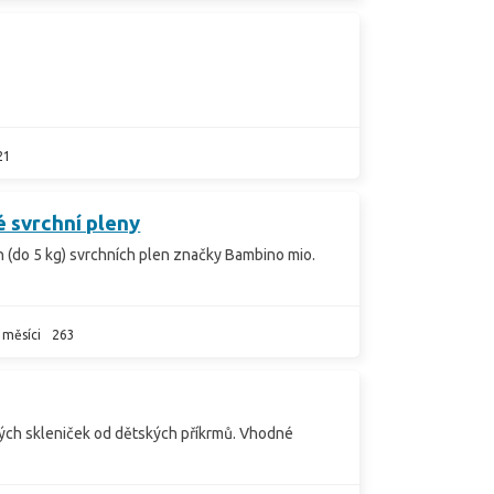
21
 svrchní pleny
 (do 5 kg) svrchních plen značky Bambino mio.
 měsíci
263
ných skleniček od dětských příkrmů. Vhodné