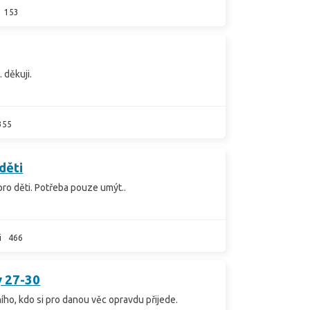
153
. děkuji.
355
děti
o děti. Potřeba pouze umýt..
i
466
y 27-30
ho, kdo si pro danou věc opravdu přijede.