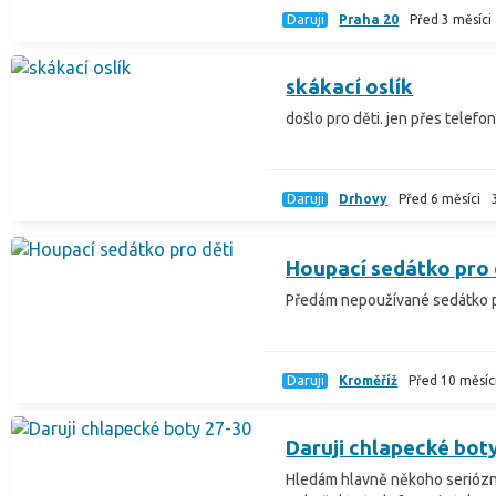
Daruji
Praha 20
Před 3 měsíci
skákací oslík
došlo pro děti. jen přes telefon
Daruji
Drhovy
Před 6 měsíci
Houpací sedátko pro 
Předám nepoužívané sedátko pr
Daruji
Kroměříž
Před 10 měsíc
Daruji chlapecké bot
Hledám hlavně někoho seriózní