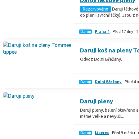
Daruji látkové pleny
Rezervováno
Daruji látkové
do plen i svrchňáčky). Jsou z ně
Daruji
Praha 4
Před 17 dny
1
Daruji koš na pleny 
Odvoz Dolní Břežany.
Daruji
Dolní Břežany
Před 4 m
Daruji pleny
Daruji pleny, balení otevřeno a 
máme velké a nevyuž...
Daruji
Liberec
Před 9 měsíci