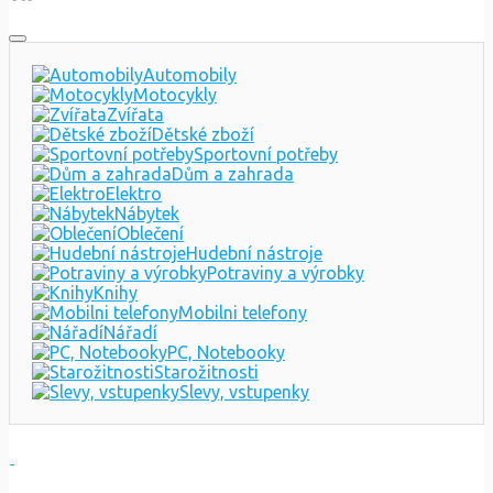
Automobily
Motocykly
Zvířata
Dětské zboží
Sportovní potřeby
Dům a zahrada
Elektro
Nábytek
Oblečení
Hudební nástroje
Potraviny a výrobky
Knihy
Mobilni telefony
Nářadí
PC, Notebooky
Starožitnosti
Slevy, vstupenky