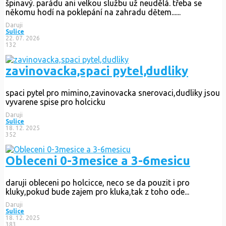
špinavý. parádu ani velkou službu už neudělá. třeba se
někomu hodí na poklepání na zahradu dětem......
Daruji
Sulice
22. 07. 2026
132
zavinovacka,spaci pytel,dudliky
spaci pytel pro mimino,zavinovacka snerovaci,dudliky jsou
vyvarene spise pro holcicku
Daruji
Sulice
18. 12. 2025
352
Obleceni 0-3mesice a 3-6mesicu
daruji obleceni po holcicce, neco se da pouzit i pro
kluky,pokud bude zajem pro kluka,tak z toho ode...
Daruji
Sulice
18. 12. 2025
383