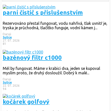
parní čistič s příslušenstvím
Rezervováno
přestal fungovat, vodu nahřívá, tlak uvnitř je,
tryska je průchodná, tlačítko funguje, vodní kámen j...
Daruji
Sulice
27. 07. 2026
81
bazénový filtr c1000
Měl by fungovat. Máme v krabici dva, jeden se kupoval
myslím proto, že druhý dosloužil. Dobrý k malé...
Daruji
Sulice
22. 07. 2026
94
kočárek golfový