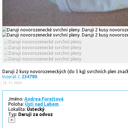
Daruji 2 kusy novorozeneckých (do 5 kg) svrchních plen zna
Inzerát č.
234780
15. 11. 2025
Jméno:
Andrea Forejtová
Poloha:
Ústí nad Labem
Lokalita:
Ústecký
Typ:
Daruji za odvoz
×