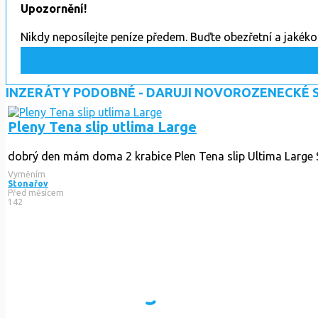
Upozornění!
Nikdy neposílejte peníze předem. Buďte obezřetní a jakék
INZERÁTY PODOBNÉ - DARUJI NOVOROZENECKÉ 
Pleny Tena slip utlima Large
dobrý den mám doma 2 krabice Plen Tena slip Ultima Large Sa
Vyměním
Stonařov
Před měsícem
142