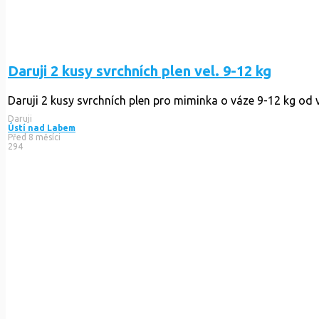
Daruji 2 kusy svrchních plen vel. 9-12 kg
Daruji 2 kusy svrchních plen pro miminka o váze 9-12 kg od 
Daruji
Ústí nad Labem
Před 8 měsíci
294