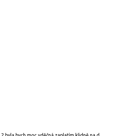
 byla bych moc vděčná zaplatím klidně na d...