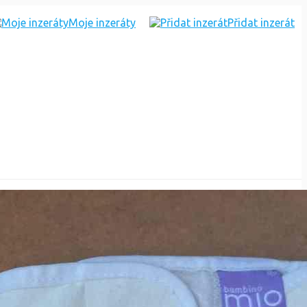
Moje inzeráty
Přidat inzerát