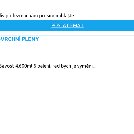
oliv podezření nám prosím nahlašte.
POSLAT EMAIL
SVRCHNÍ PLENY
vost 4.600ml 6 balení. rad bych je vyměni...