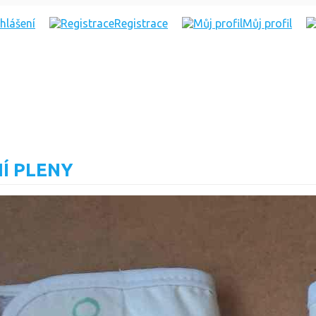
ihlášení
Registrace
Můj profil
Í PLENY