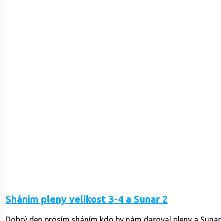
Sháním pleny velikost 3-4 a Sunar 2
Dobrý den prosím sháním kdo by nám daroval pleny a Sunar 2