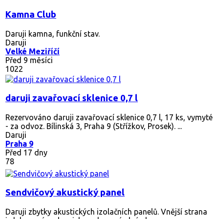
Kamna Club
Daruji kamna, funkční stav.
Daruji
Velké Meziříčí
Před 9 měsíci
1022
daruji zavařovací sklenice 0,7 l
Rezervováno
daruji zavařovací sklenice 0,7 l, 17 ks, vymyté
- za odvoz. Bílinská 3, Praha 9 (Střížkov, Prosek). ...
Daruji
Praha 9
Před 17 dny
78
Sendvičový akustický panel
Daruji zbytky akustických izolačních panelů. Vnější strana