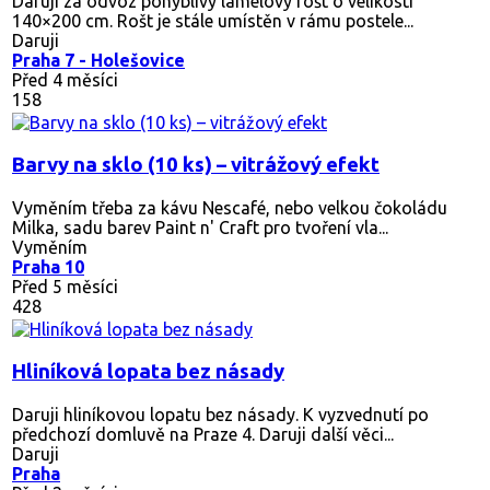
Daruji za odvoz pohyblivý lamelový rošt o velikosti
140×200 cm. Rošt je stále umístěn v rámu postele...
Daruji
Praha 7 - Holešovice
Před 4 měsíci
158
Barvy na sklo (10 ks) – vitrážový efekt
Vyměním třeba za kávu Nescafé, nebo velkou čokoládu
Milka, sadu barev Paint n' Craft pro tvoření vla...
Vyměním
Praha 10
Před 5 měsíci
428
Hliníková lopata bez násady
Daruji hliníkovou lopatu bez násady. K vyzvednutí po
předchozí domluvě na Praze 4. Daruji další věci...
Daruji
Praha