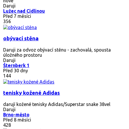
nové
Daruji
Lužec nad Cidlinou
Před 7 měsíci
356
obývací stěna
Daruji za odvoz obývací stěnu - zachovalá, spousta
úložného prostoru
Daruji
Šternberk 1
Před 30 dny
144
tenisky kožené Adidas
darují kožené tenisky Adidas/Superstar snake 38vel
Daruji
Brno-město
Před 8 měsíci
428