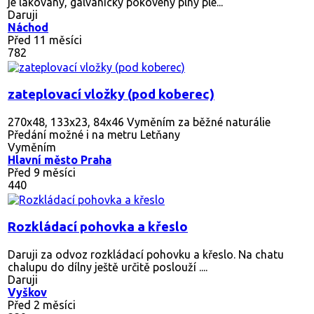
je lakovaný, galvanicky pokovený plný ple...
Daruji
Náchod
Před 11 měsíci
782
zateplovací vložky (pod koberec)
270x48, 133x23, 84x46 Vyměním za běžné naturálie
Předání možné i na metru Letňany
Vyměním
Hlavní město Praha
Před 9 měsíci
440
Rozkládací pohovka a křeslo
Daruji za odvoz rozkládací pohovku a křeslo. Na chatu
chalupu do dílny ještě určitě poslouží ....
Daruji
Vyškov
Před 2 měsíci