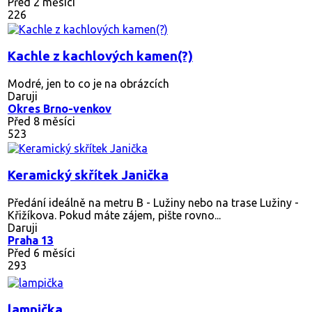
Před 2 měsíci
226
Kachle z kachlových kamen(?)
Modré, jen to co je na obrázcích
Daruji
Okres Brno-venkov
Před 8 měsíci
523
Keramický skřítek Janička
Předání ideálně na metru B - Lužiny nebo na trase Lužiny -
Křižíkova. Pokud máte zájem, pište rovno...
Daruji
Praha 13
Před 6 měsíci
293
lampička