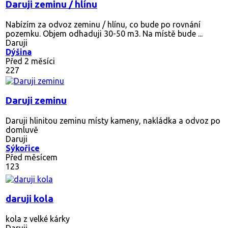
Daruji zeminu / hlínu
Nabízím za odvoz zeminu / hlínu, co bude po rovnání
pozemku. Objem odhaduji 30-50 m3. Na místě bude ...
Daruji
Dýšina
Před 2 měsíci
227
Daruji zeminu
Daruji hlinitou zeminu místy kameny, nakládka a odvoz po
domluvě
Daruji
Sýkořice
Před měsícem
123
daruji kola
kola z velké kárky
Daruji