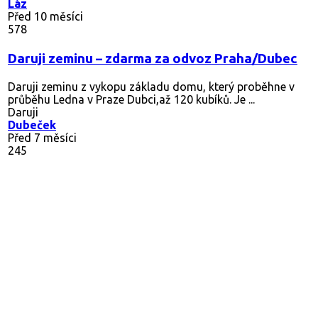
Láz
Před 10 měsíci
578
Daruji zeminu – zdarma za odvoz Praha/Dubec
Daruji zeminu z vykopu základu domu, který proběhne v
průběhu Ledna v Praze Dubci,až 120 kubíků. Je ...
Daruji
Dubeček
Před 7 měsíci
245