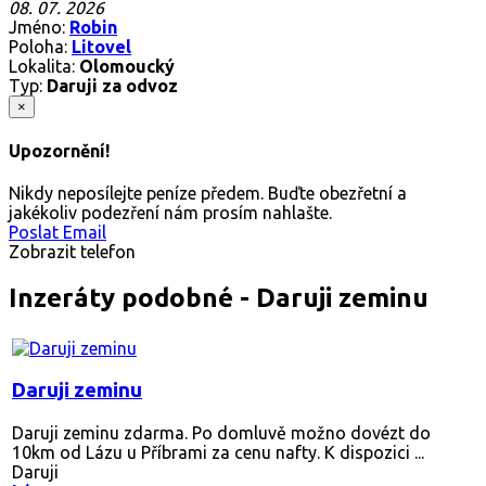
08. 07. 2026
Jméno:
Robin
Poloha:
Litovel
Lokalita:
Olomoucký
Typ:
Daruji za odvoz
×
Upozornění!
Nikdy neposílejte peníze předem. Buďte obezřetní a
jakékoliv podezření nám prosím nahlašte.
Poslat Email
Zobrazit telefon
Inzeráty podobné - Daruji zeminu
Daruji zeminu
Daruji zeminu zdarma. Po domluvě možno dovézt do
10km od Lázu u Příbrami za cenu nafty. K dispozici ...
Daruji