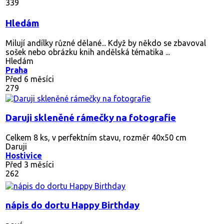
339
Hledám
Milují andílky různé dělané... Když by někdo se zbavoval
sošek nebo obrázku knih andělská tématika ...
Hledám
Praha
Před 6 měsíci
279
Daruji skleněné rámečky na fotografie
Celkem 8 ks, v perfektním stavu, rozměr 40x50 cm
Daruji
Hostivice
Před 3 měsíci
262
nápis do dortu Happy Birthday