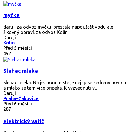
myčka
daruji za odvoz myčku. přestala napouštět vodu ale
šikovný opraví. za odvoz Kolín
Daruji
Kolín
Před 5 měsíci
492
Slehac mleka
Slehac mleka. Na jednom miste je nejspise sedreny povrch
a mleko se tam vice pripeka. K vyzvednuti v...
Daruji
Praha-Čakovice
Před 6 měsíci
287
elektrický vařič