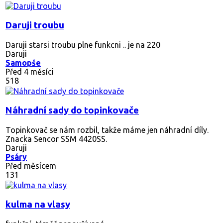
Daruji troubu
Daruji starsi troubu plne funkcni .. je na 220
Daruji
Samopše
Před 4 měsíci
518
Náhradní sady do topinkovače
Topinkovač se nám rozbil, takže máme jen náhradní díly.
Znacka Sencor SSM 4420SS.
Daruji
Psáry
Před měsícem
131
kulma na vlasy