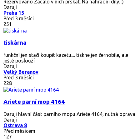
Rezervováno
Zacalo v nich prskat. Na nahradni dily. :)
Daruji
Praha 15
Před 3 měsíci
251
tiskárna
funkční jen stačí koupit kazetu.... tiskne jen černobíle, ale
ještě poslouží
Daruji
Velký Beranov
Před 3 měsíci
228
Ariete parní mop 4164
Daruji hlavní část parního mopu Ariete 4164, nutná oprava
Daruji
Ostrava 8
Před měsícem
127