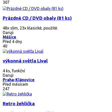
307
Prázdné CD / DVD obaly (81 ks)
48x slim, 23x klasické, použité.
Daruji
Měšice
Před 4 dny
40
výkonná světla Lival
4 ks, funkční
Daruji
Praha-Klánovice
Před měsícem
247
Retro žehlička