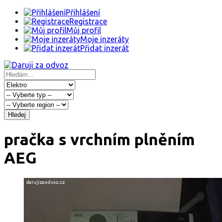
Přihlášení
Registrace
Můj profil
Moje inzeráty
Přidat inzerát
Hledej
pračka s vrchním plněním
AEG