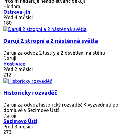
Prosím nedaruje někdo el.vařič děkuji
Hledám
Ostrava-jih
Před 4 měsíci
180
Daruji 2 stropní a 2 nástěnná světla
Daruji za odvoz 2 lustry a 2 osvětleni na stěnu
Daruji
Hostivice
Před 2 měsíci
212
Historicky rozvaděč
Daruji za odvoz historický rozvaděč K vyzvednutí po
domluvě v Sezimově Ústí
Daruji
Sezimovo Ústí
Před 3 měsíci
273