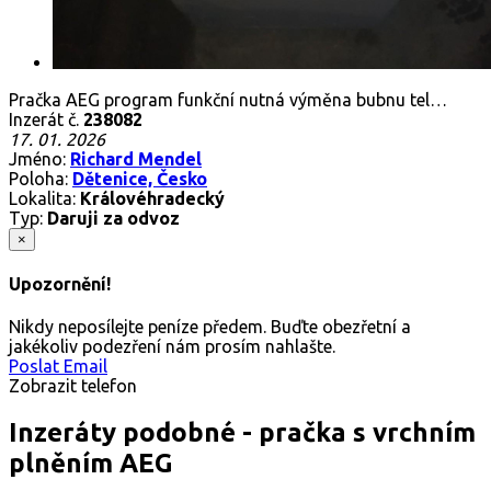
Pračka AEG program funkční nutná výměna bubnu tel…
Inzerát č.
238082
17. 01. 2026
Jméno:
Richard Mendel
Poloha:
Dětenice, Česko
Lokalita:
Královéhradecký
Typ:
Daruji za odvoz
×
Upozornění!
Nikdy neposílejte peníze předem. Buďte obezřetní a
jakékoliv podezření nám prosím nahlašte.
Poslat Email
Zobrazit telefon
Inzeráty podobné - pračka s vrchním
plněním AEG