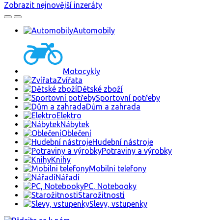
Zobrazit nejnovější inzeráty
Automobily
Motocykly
Zvířata
Dětské zboží
Sportovní potřeby
Dům a zahrada
Elektro
Nábytek
Oblečení
Hudební nástroje
Potraviny a výrobky
Knihy
Mobilni telefony
Nářadí
PC, Notebooky
Starožitnosti
Slevy, vstupenky