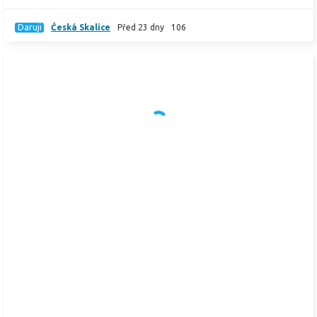
Daruji
Česká Skalice
Před 23 dny
106