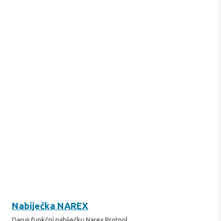
Nabíječka NAREX
Daruji funkční nabíječku Narex Protool,