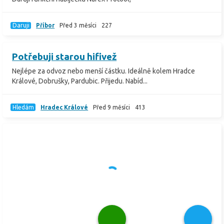
Daruji
Příbor
Před 3 měsíci
227
Potřebuji starou hifivež
Nejlépe za odvoz nebo menší částku. Ideálně kolem Hradce
Králové, Dobrušky, Pardubic. Přijedu. Nabíd...
Hledám
Hradec Králové
Před 9 měsíci
413