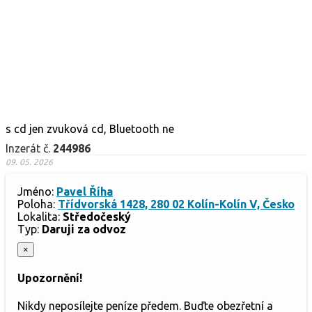
s cd jen zvuková cd, Bluetooth ne
Inzerát č.
244986
09. 05. 2026
Jméno:
Pavel Říha
Poloha:
Třídvorská 1428, 280 02 Kolín-Kolín V, Česko
Lokalita:
Středočeský
Typ:
Daruji za odvoz
×
Upozornění!
Nikdy neposílejte peníze předem. Buďte obezřetní a