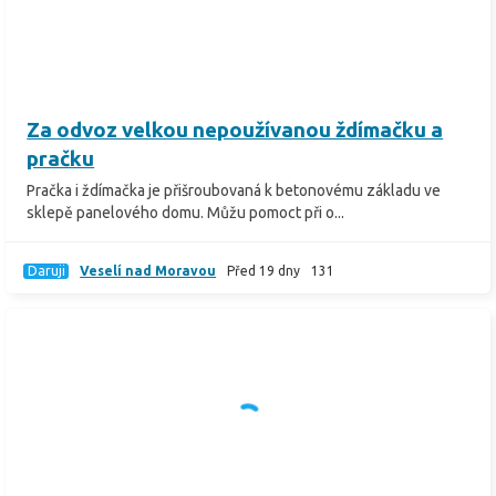
Za odvoz velkou nepoužívanou ždímačku a
pračku
Pračka i ždímačka je přišroubovaná k betonovému základu ve
sklepě panelového domu. Můžu pomoct při o...
Daruji
Veselí nad Moravou
Před 19 dny
131