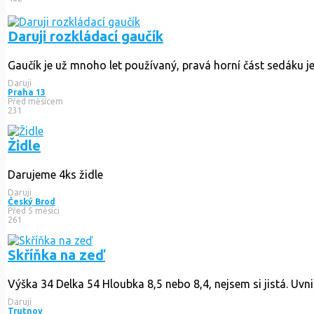
Daruji rozkládací gaučík
Gaučík je už mnoho let používaný, pravá horní část sedáku je
Daruji
Praha 13
Před měsícem
231
Židle
Darujeme 4ks židle
Daruji
Český Brod
Před 5 měsíci
261
Skříňka na zeď
Výška 34 Delka 54 Hloubka 8,5 nebo 8,4, nejsem si jistá. Uvnitř
Daruji
Trutnov