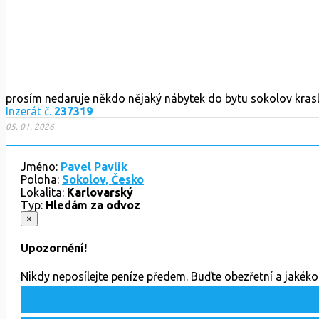
prosím nedaruje někdo nějaký nábytek do bytu sokolov krasli
Inzerát č.
237319
05. 01. 2026
Jméno:
Pavel Pavlik
Poloha:
Sokolov, Česko
Lokalita:
Karlovarský
Typ:
Hledám za odvoz
×
Upozornění!
Nikdy neposílejte peníze předem. Buďte obezřetní a jakék