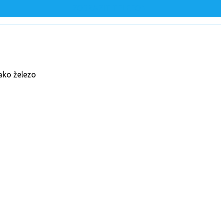
ZOBRAZIT TELEFON
jako železo