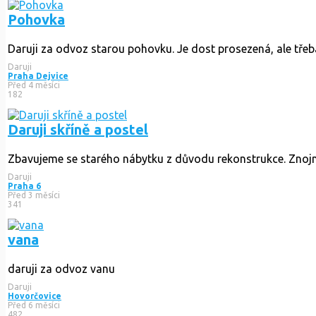
Pohovka
Daruji za odvoz starou pohovku. Je dost prosezená, ale třeba n
Daruji
Praha Dejvice
Před 4 měsíci
182
Daruji skříně a postel
Zbavujeme se starého nábytku z důvodu rekonstrukce. Znoj
Daruji
Praha 6
Před 3 měsíci
341
vana
daruji za odvoz vanu
Daruji
Hovorčovice
Před 6 měsíci
482