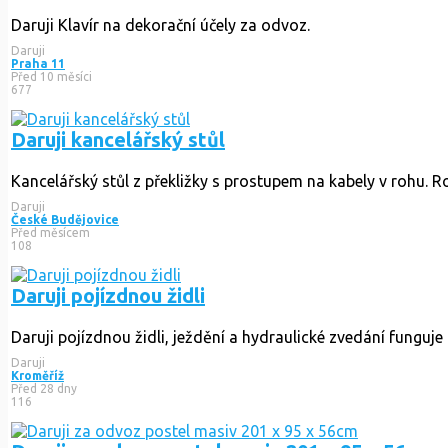
Daruji Klavír na dekorační účely za odvoz.
Daruji
Praha 11
Před 10 měsíci
677
Daruji kancelářský stůl
Kancelářský stůl z překližky s prostupem na kabely v rohu. R
Daruji
České Budějovice
Před měsícem
108
Daruji pojízdnou židli
Daruji pojízdnou židli, ježdění a hydraulické zvedání funguje
Daruji
Kroměříž
Před 28 dny
116