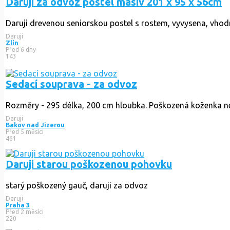
Daruji za odvoz postel masiv 201 x 95 x 56cm
Daruji drevenou seniorskou postel s rostem, vyvysena, vhodné
Daruji
Zlín
Před 6 dny
143
Sedací souprava - za odvoz
Rozměry - 295 délka, 200 cm hloubka. Poškozená koženka ne
Daruji
Bakov nad Jizerou
Před 5 měsíci
461
Daruji starou poškozenou pohovku
starý poškozený gauč, daruji za odvoz
Daruji
Praha 3
Před 2 měsíci
220