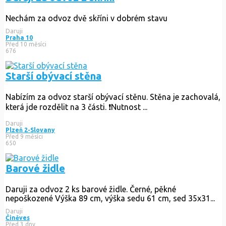
Nechám za odvoz dvě skříni v dobrém stavu
Daruji
Praha 10
Před 10 měsíci
676
Starší obývací stěna
Nabízím za odvoz starší obývací stěnu. Stěna je zachovalá,
která jde rozdělit na 3 části. ❗️Nutnost ...
Daruji
Plzeň 2-Slovany
Před 9 měsíci
650
Barové židle
Daruji za odvoz 2 ks barové židle. Černé, pěkné
nepoškozené Výška 89 cm, výška sedu 61 cm, sed 35x31...
Daruji
Činěves
Před 3 dny