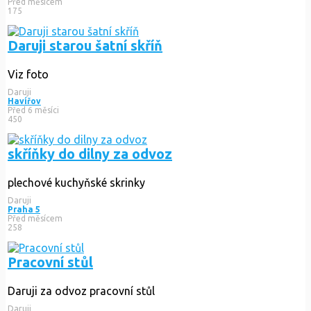
Před měsícem
175
Daruji starou šatní skříň
Viz foto
Daruji
Havířov
Před 6 měsíci
450
skříňky do dilny za odvoz
plechové kuchyňské skrinky
Daruji
Praha 5
Před měsícem
258
Pracovní stůl
Daruji za odvoz pracovní stůl
Daruji