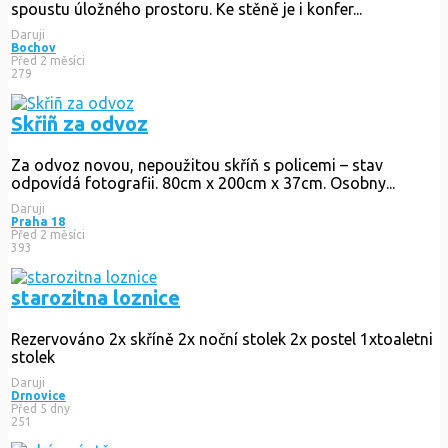
spoustu úložného prostoru. Ke stěně je i konfer...
Daruji
Bochov
Před 2 měsíci
279
Skřiñ za odvoz
Za odvoz novou, nepoužitou skříň s policemi – stav
odpovídá fotografii. 80cm x 200cm x 37cm. Osobny...
Daruji
Praha 18
Před 2 měsíci
393
starozitna loznice
Rezervováno
2x skříně 2x noční stolek 2x postel 1xtoaletni
stolek
Daruji
Drnovice
Před 5 dny
251