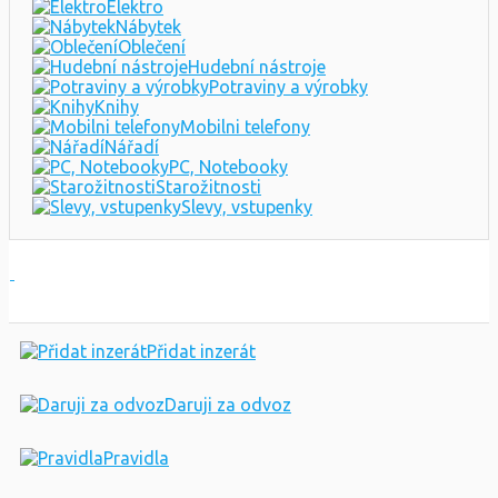
Elektro
Nábytek
Oblečení
Hudební nástroje
Potraviny a výrobky
Knihy
Mobilni telefony
Nářadí
PC, Notebooky
Starožitnosti
Slevy, vstupenky
Přidat inzerát
Daruji za odvoz
Pravidla