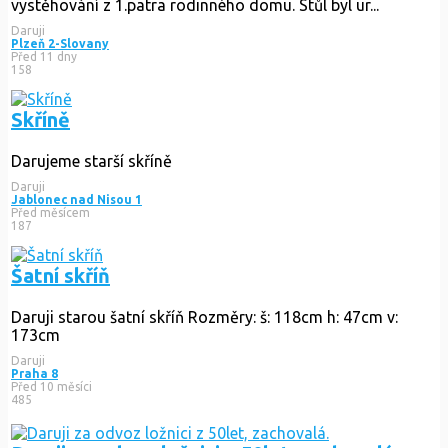
vystěhování z 1.patra rodinného domu. Stůl byl ur...
Daruji
Plzeň 2-Slovany
Před 11 dny
158
Skříně
Darujeme starší skříně
Daruji
Jablonec nad Nisou 1
Před měsícem
187
Šatní skříň
Daruji starou šatní skříň Rozměry: š: 118cm h: 47cm v:
173cm
Daruji
Praha 8
Před 10 měsíci
485