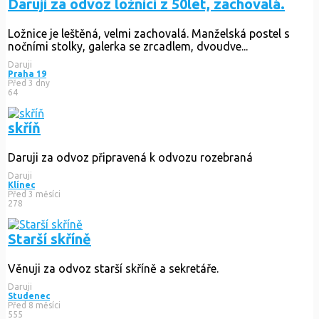
Daruji za odvoz ložnici z 50let, zachovalá.
Ložnice je leštěná, velmi zachovalá. Manželská postel s
nočními stolky, galerka se zrcadlem, dvoudve...
Daruji
Praha 19
Před 3 dny
64
skříň
Daruji za odvoz připravená k odvozu rozebraná
Daruji
Klínec
Před 3 měsíci
278
Starší skříně
Věnuji za odvoz starší skříně a sekretáře.
Daruji
Studenec
Před 8 měsíci
555