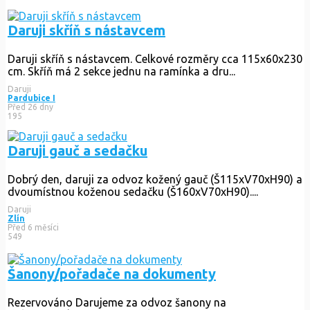
Daruji skříň s nástavcem
Daruji skříň s nástavcem. Celkové rozměry cca 115x60x230
cm. Skříň má 2 sekce jednu na ramínka a dru...
Daruji
Pardubice I
Před 26 dny
195
Daruji gauč a sedačku
Dobrý den, daruji za odvoz kožený gauč (Š115xV70xH90) a
dvoumístnou koženou sedačku (Š160xV70xH90)....
Daruji
Zlín
Před 6 měsíci
549
Šanony/pořadače na dokumenty
Rezervováno
Darujeme za odvoz šanony na