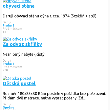
obývací stěna
Daruji obývací stěnu dýha r. cca. 1974 (5xskříň + stůl)
Daruji
Praha 8
Před měsícem
187
Za odvoz skříňky
Nezničený nábytek,čistý
Daruji
Praha 7
Před měsícem
220
Dětská postel
Rozměr 180x85x30 Rám postele v pořádku bez poškození.
Přidám dvě matrace, nutné vyprat potahy. Zd...
Daruji
Opočno