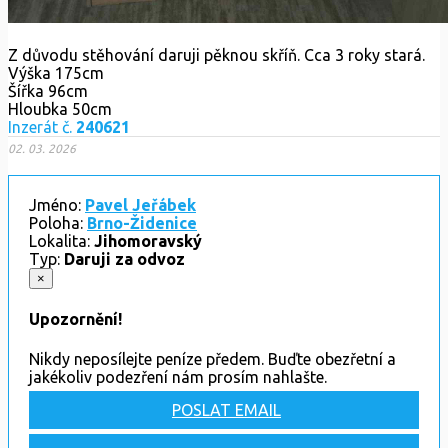
Z důvodu stěhování daruji pěknou skříň. Cca 3 roky stará.
Výška 175cm
Šířka 96cm
Hloubka 50cm
Inzerát č.
240621
02. 03. 2026
Jméno:
Pavel Jeřábek
Poloha:
Brno-Židenice
Lokalita:
Jihomoravský
Typ:
Daruji za odvoz
×
Upozornění!
Nikdy neposílejte peníze předem. Buďte obezřetní a
jakékoliv podezření nám prosím nahlašte.
POSLAT EMAIL