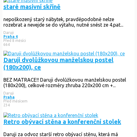
staré masivní skříně
nepoškozený starý nábytek, pravděpodobně nelze
rozebrat a nevejde se do výtahu, nutné snést ze 4.pat...
Daruji
Praha 4
Před 8 měsíci
664
Daruji dvolůžkovou manželskou postel
(180x200), ce
BEZ MATRACE!! Daruji dvolůžkovou manželskou postel
(180x200), celkové rozměry zhruba 220x200 cm +...
Daruji
Praha
Před měsícem
234
Retro obývací stěna a konferenční stolek
Daruji za odvoz starší retro obývací stěnu, která má