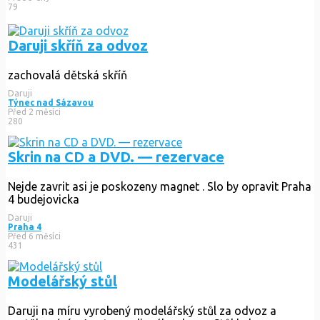
79
Daruji skříň za odvoz
zachovalá dětská skříň
Daruji
Týnec nad Sázavou
Před 2 měsíci
280
Skrin na CD a DVD. — rezervace
Nejde zavrit asi je poskozeny magnet . Slo by opravit Praha
4 budejovicka
Daruji
Praha 4
Před 6 měsíci
431
Modelářský stůl
Daruji na míru vyrobený modelářský stůl za odvoz a