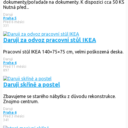
dokumenty/pořadače na dokumenty. K dispozici cca 50 KS
Nutná před...
Daruji
Praha 5
Před 6 měsíci
331
Daruji za odvoz pracovní stůl IKEA
Pracovní stůl IKEA 140×75×75 cm, velmi poškozená deska.
Daruji
Praha 6
Před 11 měsíci
897
Daruji skříně a postel
Zbavujeme se starého nábytku z důvodu rekonstrukce.
Znojmo centrum.
Daruji
Praha 6
Před 3 měsíci
341