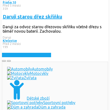
Praha 10
Před 5 měsíci
359
Daruji starou dřez skříňku
Daruji za odvoz starou dřezovou skříňku včetně dřezu s
téměř novou baterií. Zachovalou.
Daruji
Křelovice
Před 2 měsíci
199
Zobrazit nejnovější inzeráty
Automobily
Motocykly
Zvířata
Dětské zboží
Sportovní potřeby
Dům a zahrada