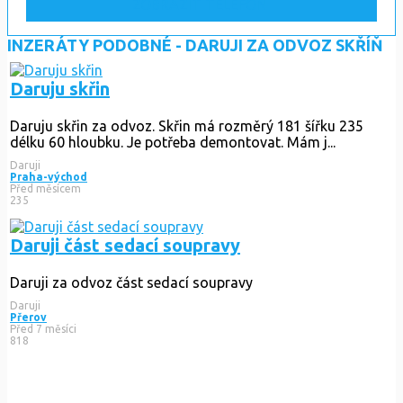
ZOBRAZIT TELEFON
INZERÁTY PODOBNÉ - DARUJI ZA ODVOZ SKŘÍŇ
Daruju skřin
Daruju skřin za odvoz. Skřin má rozměrý 181 šířku 235
délku 60 hloubku. Je potřeba demontovat. Mám j...
Daruji
Praha-východ
Před měsícem
235
Daruji část sedací soupravy
Daruji za odvoz část sedací soupravy
Daruji
Přerov
Před 7 měsíci
818