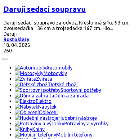
Daruji sedací soupravu
Daruji sedací soupravu za odvoz. Křeslo má šířku 93 cm,
dvousedačka 136 cm a trojsedačka 167 cm. Hlo...
Daruji
Rostoklaty
18. 04. 2026
260
Automobily
Motocykly
Zvířata
Dětské zboží
Sportovní potřeby
Dům a zahrada
Elektro
Nábytek
Oblečení
Hudební nástroje
Potraviny a výrobky
Knihy
Mobilni telefony