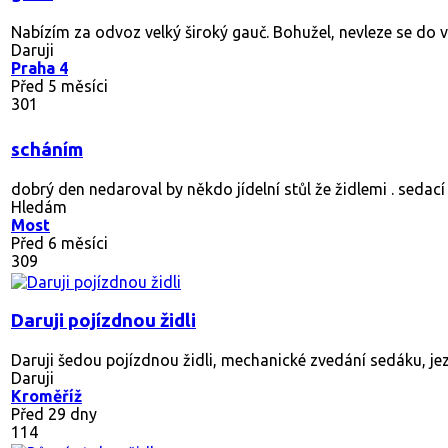
686
Vybavení bytu
Daruji vybavení bytu. Používané, nic nového, ideální do gar
Daruji
Náchod 1
Před měsícem
330
skleněný stůl daruji
Potreba přilepit 1 nohu dle fotky, jinak funkční. vyzvednutí P
Daruji
Praha 9
Před 2 měsíci
232
Daruji kancelářskou židli
Židle je hodně používaná a už rozsezelá a rozviklaná. Funguje