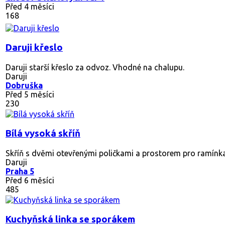
Daruji pojízdnou židli
Daruji šedou pojízdnou židli, mechanické zvedání sedáku, jez
Daruji
Kroměříž
Před 29 dny
114
Různé stoly a židle
Různé stoly a židle je u něčeho větší počet kusů ro bližší info
Daruji
Chropyně
Před 5 měsíci
526
dřevěné skříňky do díllny/k renovaci
Nabízím 2 dřevěné skříňky vhodné do dílny, garáže nebo sklepa
Daruji
Praha 4
Před měsícem