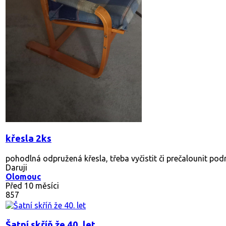
křesla 2ks
pohodlná odpružená křesla, třeba vyčistit či prečalounit podru
Daruji
Olomouc
Před 10 měsíci
857
Šatní skříň že 40. let