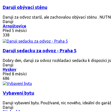
Hlavní město Praha
Před 9 měsíci
652
Daruji krásnou téměř novou skříň.
Krásná téměř nová nepoužívaná skříň. Asi Dub asi masiv.
Daruji
Praha západ
Před 4 měsíci
585
Starší nabytek
Dobrý den vyklízím byt po lidech tam zůstal Psací stůl skříň A s
Daruji
Jablonecké Nad Nisou
Před 5 měsíci
467
Molitanová matrace 140x200 cm