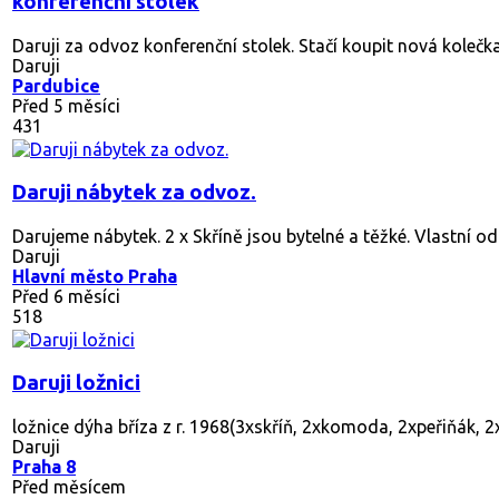
Daruji rozkládací křeslo
Křeslo je pohodlné a poslouží i jako pohodlné lůžko. Jedno 
Daruji
Praha 4
Před dnem
94
vana