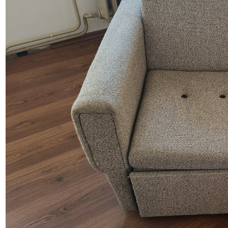
Daruji 2x lampu IKEA
Rezervováno
Zbavuji se 2x lampy IKEA bílá + 1x nástavec n
Daruji
Praha
Před 3 měsíci
300