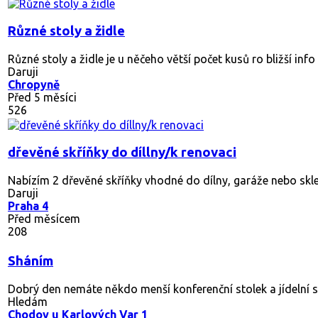
Daruji
Praha 3
Před 9 měsíci
471
gauč
Nabízím za odvoz velký široký gauč. Bohužel, nevleze se do vý
Daruji
Praha 4
Před 5 měsíci
301
scháním
dobrý den nedaroval by někdo jídelní stůl že židlemi . sedací
Hledám
Most
Před 6 měsíci
309