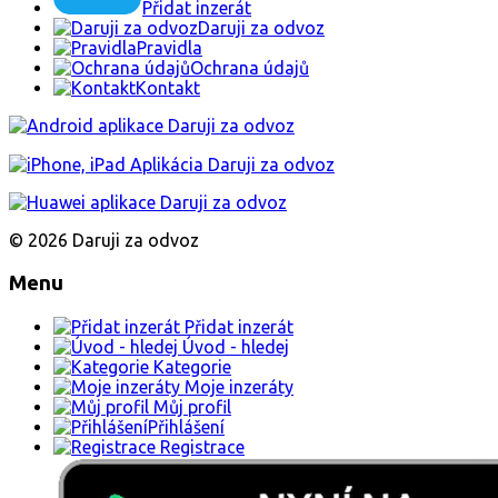
Sháním
Dobry den nedaruje nekdo rozkladaci sedacku pro 5 deti malyc
Hledám
Ostrava
Před 6 měsíci
293
Zobrazit nejnovější inzeráty
Automobily
Motocykly
Zvířata
Dětské zboží
Sportovní potřeby
Dům a zahrada
Elektro
Nábytek
Oblečení
Hudební nástroje
Potraviny a výrobky
Knihy
Mobilni telefony
Nářadí
PC, Notebooky
Starožitnosti