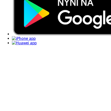
Slevy, vstupenky
Přidat inzerát
Daruji za odvoz
Pravidla
Ochrana údajů
Kontakt
© 2026 Daruji za odvoz
Menu
Přidat inzerát