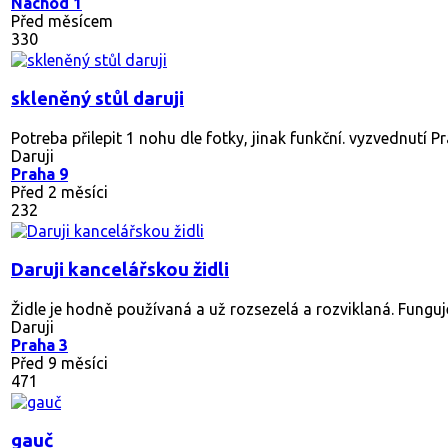
Molitanova matrace bez obalu 140x200 cm. Výška cca 12 cm
Daruji
Přebuz
Před 6 měsíci
455
Daruji obývací stěnu
Daruji za odvoz starší, ale zachovalou obývací stěnu . NUTNÉ 
Daruji
Arnoštovice
Před 5 měsíci
338
Daruji sedacku za odvoz - Praha 5
Dobry den, daruji za odvoz rozkladaci sedacku k dispozici js
Daruji
Hyskov
Před 8 měsíci