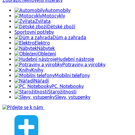
Daruji
Praha 5
Před 6 měsíci
485
Kuchyňská linka se sporákem
Starší kuchyň s plynovým sporákem, dřezem a baterií věnuje
Daruji
Praha
Před 4 měsíci
788
Dvě skříně
Daruji za odvoz dvě skříně. I samostatně po jedné. Obě dvě 
Daruji
Nové Město nad Metují
Před 7 dny
54