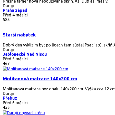
Daruji ložnici
ložnice dýha bříza z r. 1968(3xskříň, 2xkomoda, 2xpeřiňák, 2x
Daruji
Praha 8
Před měsícem
266
Daruji gauč za odvoz
Pouze vlastní odnos i odvoz.Na čalounění jsou občas fleky, by
Daruji
Praha 9
Před 4 měsíci
271
Daruji dětskou postýlku 140x70
Daruji dětskou postýlku, rozměry 140x70, BEZ vybavení (matra
Daruji