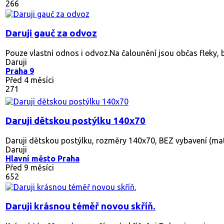
daruji za odvoz vanu 150х150
Daruji
Hovorčovice
Před 6 měsíci
480
konferenční stolek
Daruji za odvoz konferenční stolek. Stačí koupit nová kolečk
Daruji
Pardubice
Před 5 měsíci
431
Daruji nábytek za odvoz.
Darujeme nábytek. 2 x Skříně jsou bytelné a těžké. Vlastní o
Daruji
Hlavní město Praha
Před 6 měsíci
518