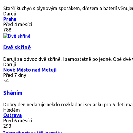
208
Sháním
Dobrý den nemáte někdo menší konferenční stolek a jídelní s
Hledám
Chodov u Karlových Var 1
Před 4 měsíci
168
Daruji křeslo
Daruji starší křeslo za odvoz. Vhodné na chalupu.
Daruji
Dobruška
Před 5 měsíci
230
Bílá vysoká skříň
Skříň s dvěmi otevřenými poličkami a prostorem pro ramínk